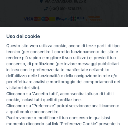
VIA CASAREGIS, 19/25 R
(+39) 010-5761476
Uso dei cookie
INFO SULL'AZIENDA
HOME
Questo sito web utilizza cookie, anche di terze parti, di tipo
CHI SIAMO
tecnico (per consentire il corretto funzionamento del sito e
NOTIZIE
rendere più rapido e migliore il suo utilizzo) e, previo il tuo
CONTATTI
consenso, di profilazione (per inviare messaggi pubblicitari
in linea con le preferenze da te manifestate nell’ambito
dell’utilizzo delle funzionalità e della navigazione in rete e/o
per effettuare analisi e monitoraggio dei comportamenti dei
GUIDA AGLI ACQUISTI
visitatori del sito).
PROCEDURA DI ACQUISTO
Cliccando su “Accetta tutti”, acconsentirai all’uso di tutti i
PAGAMENTI
cookie, inclusi tutti quelli di profilazione.
DIRITTO DI RECESSO
Cliccando su “Preferenze” potrai selezionare analiticamente
SPEDIZIONI E COSTI
a quali cookie acconsentire.
GESTIONE RESI
Puoi revocare o modificare il tuo consenso in qualsiasi
NEWSLETTER
momento cliccando sul link “Preferenze Cookie” presente in