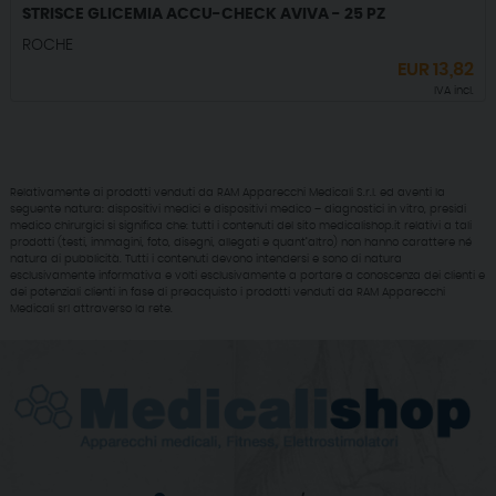
STRISCE GLICEMIA ACCU-CHECK AVIVA - 25 PZ
ROCHE
EUR
13,82
IVA incl.
Relativamente ai prodotti venduti da RAM Apparecchi Medicali S.r.l. ed aventi la
seguente natura: dispositivi medici e dispositivi medico – diagnostici in vitro, presidi
medico chirurgici si significa che: tutti i contenuti del sito medicalishop.it relativi a tali
prodotti (testi, immagini, foto, disegni, allegati e quant’altro) non hanno carattere né
natura di pubblicità. Tutti i contenuti devono intendersi e sono di natura
esclusivamente informativa e volti esclusivamente a portare a conoscenza dei clienti e
dei potenziali clienti in fase di preacquisto i prodotti venduti da RAM Apparecchi
Medicali srl attraverso la rete.