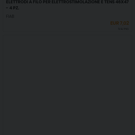
ELETTRODI A FILO PER ELETTROSTIMOLAZIONE E TENS 46X47
- 4 PZ.
FIAB
EUR
7,02
IVA incl.