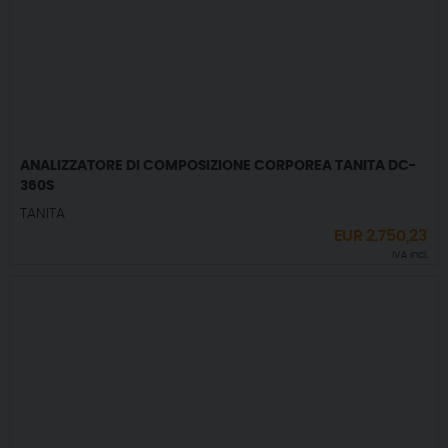
ANALIZZATORE DI COMPOSIZIONE CORPOREA TANITA DC-
360S
TANITA
EUR
2.750,23
IVA incl.