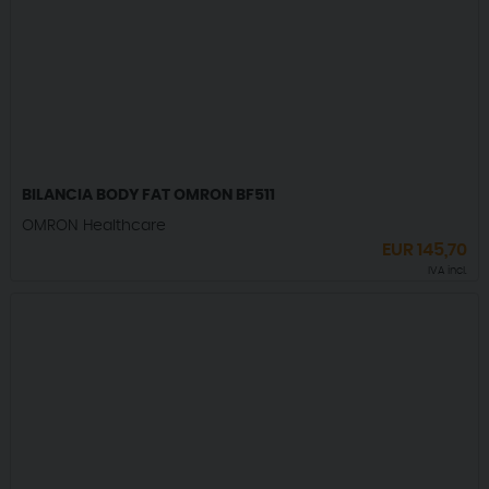
BILANCIA BODY FAT OMRON BF511
OMRON Healthcare
EUR
145,70
IVA incl.