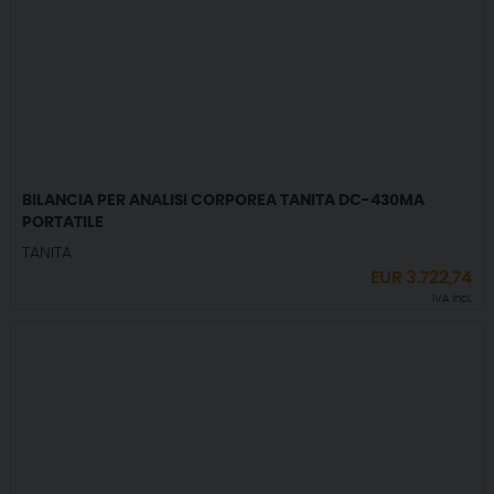
BILANCIA PER ANALISI CORPOREA TANITA DC-430MA
PORTATILE
TANITA
EUR
3.722,74
IVA incl.