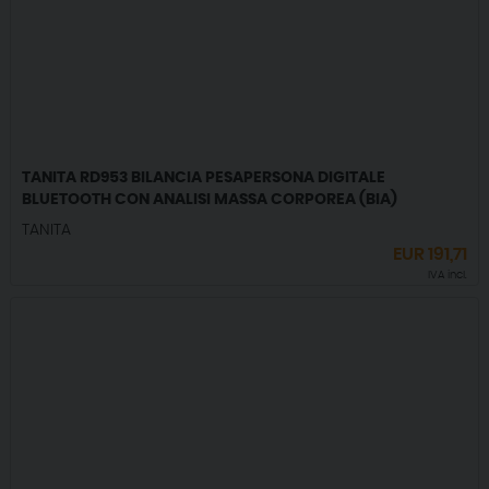
TANITA RD953 BILANCIA PESAPERSONA DIGITALE
BLUETOOTH CON ANALISI MASSA CORPOREA (BIA)
TANITA
EUR
191,71
IVA incl.