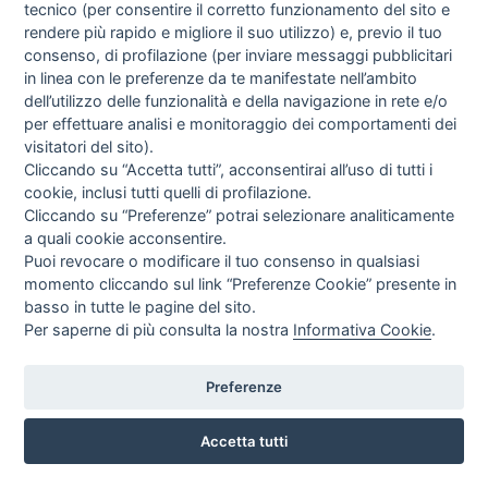
tecnico (per consentire il corretto funzionamento del sito e
rendere più rapido e migliore il suo utilizzo) e, previo il tuo
consenso, di profilazione (per inviare messaggi pubblicitari
in linea con le preferenze da te manifestate nell’ambito
BILANCIA IMPEDENZIOMETRICA A 4 RILEVATORI OMRON
dell’utilizzo delle funzionalità e della navigazione in rete e/o
BF-214
per effettuare analisi e monitoraggio dei comportamenti dei
OMRON Healthcare
visitatori del sito).
EUR
50,43
Cliccando su “Accetta tutti”, acconsentirai all’uso di tutti i
IVA incl.
cookie, inclusi tutti quelli di profilazione.
Cliccando su “Preferenze” potrai selezionare analiticamente
a quali cookie acconsentire.
Puoi revocare o modificare il tuo consenso in qualsiasi
momento cliccando sul link “Preferenze Cookie” presente in
basso in tutte le pagine del sito.
Per saperne di più consulta la nostra
Informativa Cookie
.
Preferenze
Accetta tutti