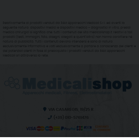
Relativamente ai prodotti venduti da RAM Apparecchi Medicali S.r.l. ed aventi la
seguente natura: dispositivi medici e dispositivi medico – diagnostici in vitro, presidi
medico chirurgici si significa che: tutti i contenuti del sito medicalishop.it relativi a tali
prodotti (testi, immagini, foto, disegni, allegati e quant’altro) non hanno carattere né
natura di pubblicità. Tutti i contenuti devono intendersi e sono di natura
esclusivamente informativa e volti esclusivamente a portare a conoscenza dei clienti e
dei potenziali clienti in fase di preacquisto i prodotti venduti da RAM Apparecchi
Medicali srl attraverso la rete.
VIA CASAREGIS, 19/25 R
(+39) 010-5761476