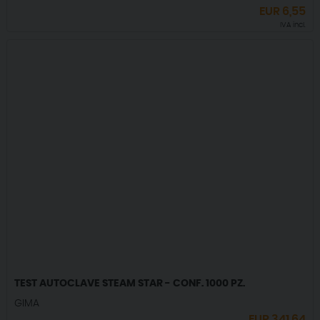
EUR
6,55
IVA incl.
TEST AUTOCLAVE STEAM STAR - CONF. 1000 PZ.
GIMA
EUR
341,64