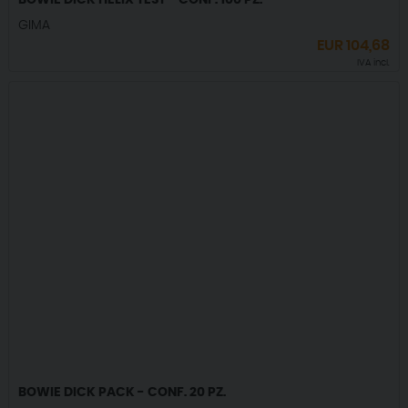
BOWIE DICK HELIX TEST - CONF. 100 PZ.
GIMA
EUR
104,68
IVA incl.
BOWIE DICK PACK - CONF. 20 PZ.