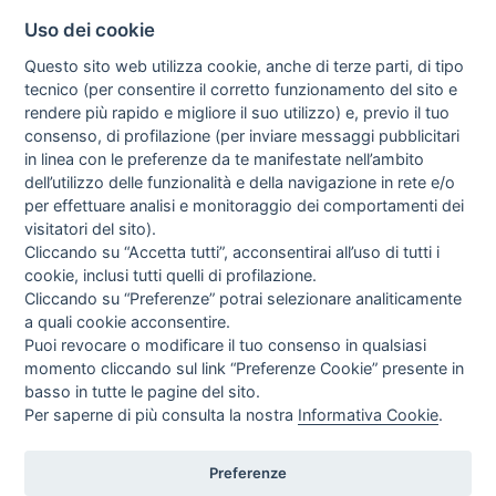
Uso dei cookie
INFO SULL'AZIENDA
HOME
Questo sito web utilizza cookie, anche di terze parti, di tipo
CHI SIAMO
tecnico (per consentire il corretto funzionamento del sito e
NOTIZIE
rendere più rapido e migliore il suo utilizzo) e, previo il tuo
CONTATTI
consenso, di profilazione (per inviare messaggi pubblicitari
in linea con le preferenze da te manifestate nell’ambito
dell’utilizzo delle funzionalità e della navigazione in rete e/o
per effettuare analisi e monitoraggio dei comportamenti dei
GUIDA AGLI ACQUISTI
visitatori del sito).
PROCEDURA DI ACQUISTO
Cliccando su “Accetta tutti”, acconsentirai all’uso di tutti i
PAGAMENTI
cookie, inclusi tutti quelli di profilazione.
DIRITTO DI RECESSO
Cliccando su “Preferenze” potrai selezionare analiticamente
SPEDIZIONI E COSTI
a quali cookie acconsentire.
GESTIONE RESI
Puoi revocare o modificare il tuo consenso in qualsiasi
NEWSLETTER
momento cliccando sul link “Preferenze Cookie” presente in
basso in tutte le pagine del sito.
Per saperne di più consulta la nostra
Informativa Cookie
.
Letta l’informativa privacy acconsento espressamente al trattamento dei miei
dati personali per comunicazioni e messaggi con finalità di marketing.
Consulta la nostra Privacy Policy
Preferenze