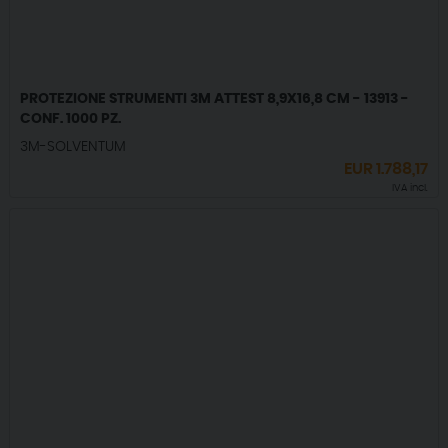
PROTEZIONE STRUMENTI 3M ATTEST 8,9X16,8 CM - 13913 -
CONF. 1000 PZ.
3M-SOLVENTUM
EUR
1.788,17
IVA incl.