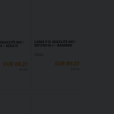
LAMA F.O. MAXLITE MC-
. MAXLITE MC-
INTOSH N. 1 - BAMBINI
 3 - ADULTI
GIMA
EUR
86,27
EUR
86,27
IVA incl.
IVA incl.