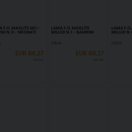
 F.O. MAXLITE MC-
LAMA F.O. MAXLITE
LAMA F.O.
SH N. 0 - NEONATI
MILLER N. 1 - BAMBINI
MILLER N.
A
GIMA
GIMA
EUR
86,27
EUR
86,27
IVA incl.
IVA incl.