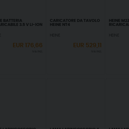
E BATTERIA
CARICATORE DA TAVOLO
HEINE M2Z
RICABILE 3.5 V LI-ION
HEINE NT4
RICARICAB
E
HEINE
HEINE
EUR
176,66
EUR
529,11
IVA incl.
IVA incl.