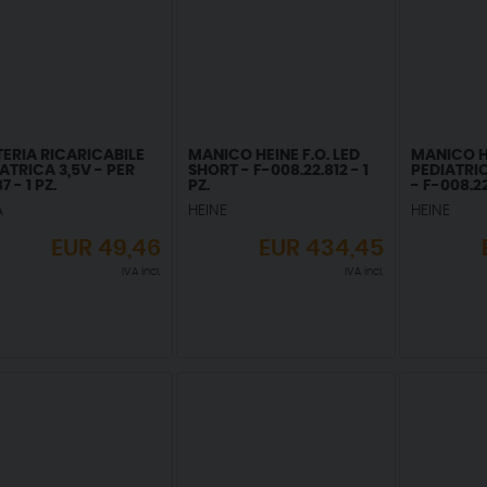
ERIA RICARICABILE
MANICO HEINE F.O. LED
MANICO H
ATRICA 3,5V - PER
SHORT - F-008.22.812 - 1
PEDIATRIC
7 - 1 PZ.
PZ.
- F-008.22
A
HEINE
HEINE
EUR
49,46
EUR
434,45
IVA incl.
IVA incl.