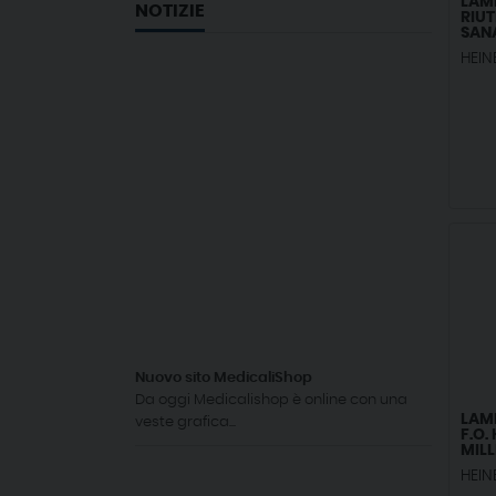
LAM
NOTIZIE
RIUT
SAN
HEIN
Nuovo sito MedicaliShop
Da oggi Medicalishop è online con una
LAM
veste grafica...
F.O.
MILL
MM
HEIN