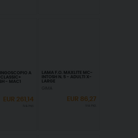
LAMA F.O. MAXLITE MC-
INGOSCOPIO A
INTOSH N. 5 - ADULTI X-
E CLASSIC+
LARGE
H - MAC1
GIMA
EUR
86,27
EUR
261,14
IVA incl.
IVA incl.