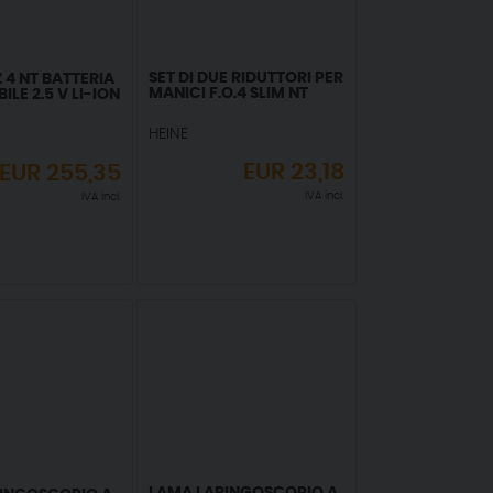
SET DI DUE RIDUTTORI PER
 4 NT BATTERIA
MANICI F.O.4 SLIM NT
ILE 2.5 V LI-ION
HEINE
EUR
23,18
EUR
255,35
IVA incl.
IVA incl.