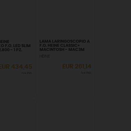
LAMA LARINGOSCOPIO A
EINE
F.O. HEINE CLASSIC+
O F.O. LED SLIM
MACINTOSH - MAC3M
.800 - 1 PZ.
HEINE
EUR
261,14
EUR
434,45
IVA incl.
IVA incl.