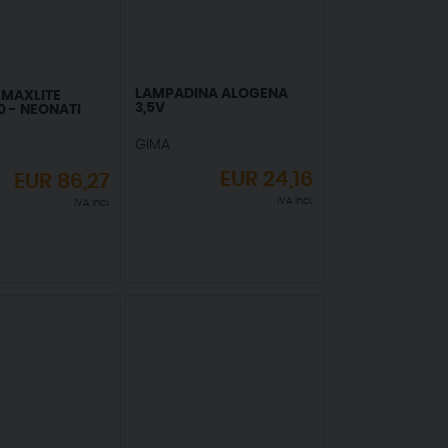
LAMPADINA ALOGENA
 MAXLITE
3,5V
 0 - NEONATI
GIMA
EUR
24,16
EUR
86,27
IVA incl.
IVA incl.