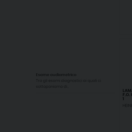
Esame audiometrico
Tra gli esami diagnostici ai quali ci
sottoponiamo di...
LAM
F.O.
1
HEIN