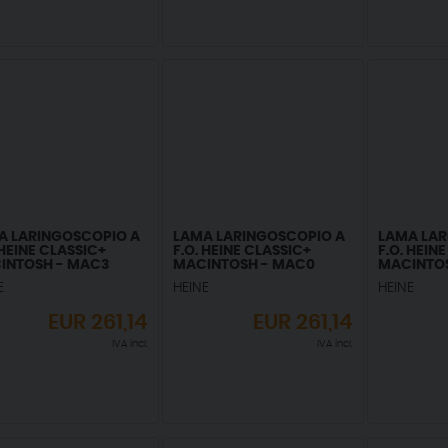
A LARINGOSCOPIO A
LAMA LARINGOSCOPIO A
LAMA LAR
 HEINE CLASSIC+
F.O. HEINE CLASSIC+
F.O. HEIN
INTOSH - MAC3
MACINTOSH - MAC0
MACINTOS
E
HEINE
HEINE
EUR
261,14
EUR
261,14
IVA incl.
IVA incl.