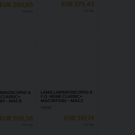
EUR
275,42
EUR
290,85
IVA incl.
IVA incl.
LAMA LARINGOSCOPIO A
INGOSCOPIO A
F.O. HEINE CLASSIC+
E CLASSIC+
MACINTOSH - MAC2
SH - MAC5
HEINE
EUR
261,14
EUR
299,36
IVA incl.
IVA incl.