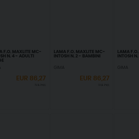
 F.O. MAXLITE MC-
LAMA F.O. MAXLITE MC-
LAMA F.O
SH N. 4 - ADULTI
INTOSH N. 2 - BAMBINI
INTOSH N.
GE
A
GIMA
GIMA
EUR
86,27
EUR
86,27
IVA incl.
IVA incl.