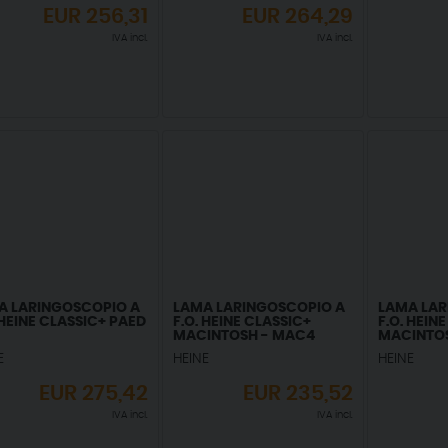
EUR
256,31
EUR
264,29
IVA incl.
IVA incl.
A LARINGOSCOPIO A
LAMA LARINGOSCOPIO A
LAMA LAR
 HEINE CLASSIC+ PAED
F.O. HEINE CLASSIC+
F.O. HEIN
MACINTOSH - MAC4
MACINTO
E
HEINE
HEINE
EUR
275,42
EUR
235,52
IVA incl.
IVA incl.