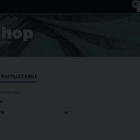
0
RIUTILIZZABILI
utilizzabili
RI
CA