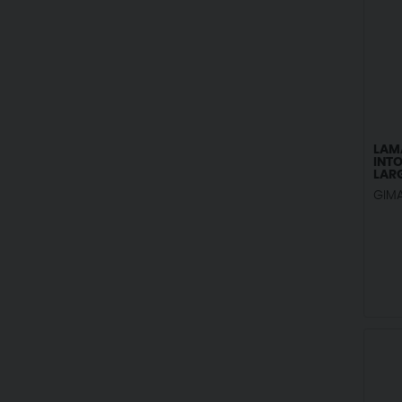
LAMA
INTO
LAR
GIM