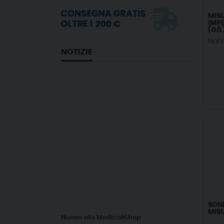
MISU
IMPE
(G/L
Nahi
NOTIZIE
SOND
MIS
Nuovo sito MedicaliShop