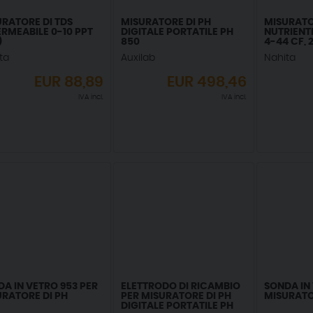
RATORE DI TDS
MISURATORE DI PH
MISURATO
RMEABILE 0-10 PPT
DIGITALE PORTATILE PH
NUTRIENT
)
850
4-44 CF,
ta
Auxilab
Nahita
EUR
88,89
EUR
498,46
IVA incl.
IVA incl.
A IN VETRO 953 PER
ELETTRODO DI RICAMBIO
SONDA IN
URATORE DI PH
PER MISURATORE DI PH
MISURATO
DIGITALE PORTATILE PH