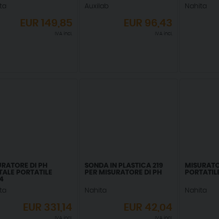
850
ta
Auxilab
Nahita
EUR
149,85
EUR
96,43
IVA incl.
IVA incl.
URATORE DI PH
SONDA IN PLASTICA 219
MISURATO
TALE PORTATILE
PER MISURATORE DI PH
PORTATILE
4
ta
Nahita
Nahita
EUR
331,14
EUR
42,04
IVA incl.
IVA incl.