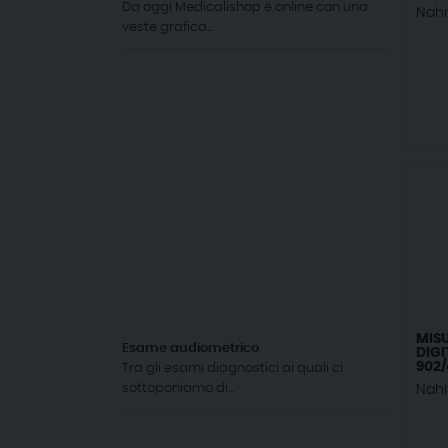
Da oggi Medicalishop è online con una
Nahi
veste grafica...
MIS
Esame audiometrico
DIGI
902/
Tra gli esami diagnostici ai quali ci
sottoponiamo di...
Nahi