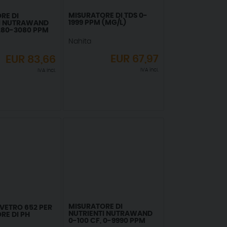
MISURATORE DI TDS 0-
RE DI
1999 PPM (MG/L)
I NUTRAWAND
 280-3080 PPM
Nahita
EUR
67,97
EUR
83,66
IVA incl.
IVA incl.
MISURATORE DI
 VETRO 652 PER
NUTRIENTI NUTRAWAND
RE DI PH
0-100 CF, 0-9990 PPM