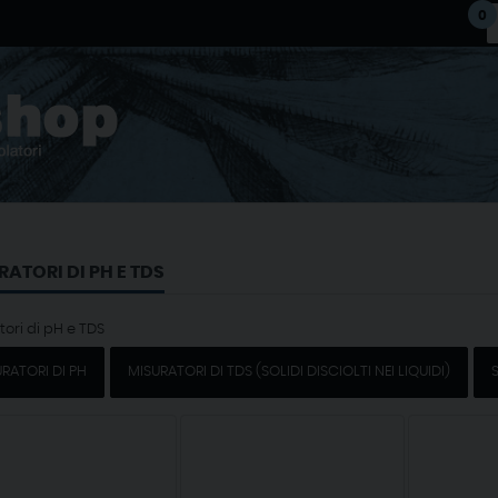
0
RATORI DI PH E TDS
tori di pH e TDS
RATORI DI PH
MISURATORI DI TDS (SOLIDI DISCIOLTI NEI LIQUIDI)