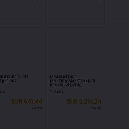
URATORE DI PH
MISURATORE
TALE 907
MULTIPARAMETRO PER
REDOX, PH, TDS,
CONDUCIBILITÀ,
ta
Nahita
RESISTIVITÀ, SALINITÀ, %
O2 E T
EUR
641,44
EUR
2.281,24
IVA incl.
IVA incl.