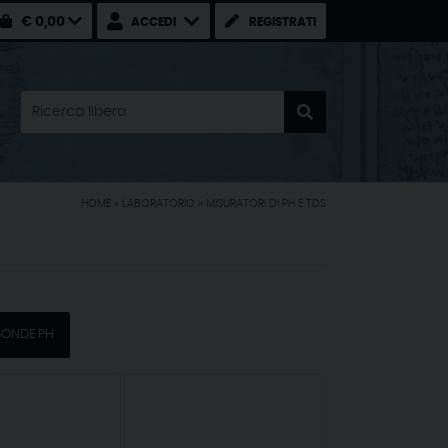
€ 0,00
ACCEDI
REGISTRATI
HOME
»
LABORATORIO
»
MISURATORI DI PH E TDS
SONDE PH