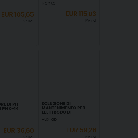
Nahita
EUR
115,03
EUR
105,65
IVA incl.
IVA incl.
SOLUZIONE DI
RE DI PH
MANTENIMENTO PER
 PH 0-14
ELETTRODO DI
MISURATORE DI PH
Auxilab
DIGITALE PORTATILE
250ML
EUR
59,26
EUR
36,60
IVA incl.
IVA incl.