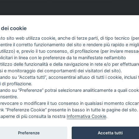
 dei cookie
to sito web utilizza cookie, anche di terze parti, di tipo tecnico (pe
d aventi la seguente natura: dispositivi medici e dispositivi medico – diagnostici in vitro, pre
ntire il corretto funzionamento del sito e rendere più rapido e miglio
egni, allegati e quant’altro) non hanno carattere né natura di pubblicità. Tutti i contenuti de
tilizzo) e, previo il tuo consenso, di profilazione (per inviare messa
clienti in fase di preacquisto i prodotti venduti da RAM Apparecchi Medicali srl attraverso l
icitari in linea con le preferenze da te manifestate nell’ambito
utilizzo delle funzionalità e della navigazione in rete e/o per effettuar
isi e monitoraggio dei comportamenti dei visitatori del sito).
FO SULL'AZIENDA
GUIDA AGLI ACQUISTI
ando su “Accetta tutti”, acconsentirai all’uso di tutti i cookie, inclusi t
OME
PROCEDURA DI ACQUISTO
i di profilazione.
I SIAMO
PAGAMENTI
cando su “Preferenze” potrai selezionare analiticamente a quali cook
TIZIE
DIRITTO DI RECESSO
nsentire.
NTATTI
SPEDIZIONI E COSTI
 revocare o modificare il tuo consenso in qualsiasi momento clicca
GESTIONE RESI
ink “Preferenze Cookie” presente in basso in tutte le pagine del sito.
saperne di più consulta la nostra
Informativa Cookie
.
Preferenze
Accetta tutti