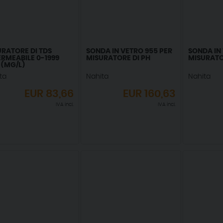
RATORE DI TDS
SONDA IN VETRO 955 PER
SONDA IN 
RMEABILE 0-1999
MISURATORE DI PH
MISURATO
 (MG/L)
ta
Nahita
Nahita
EUR
83,66
EUR
160,63
IVA incl.
IVA incl.