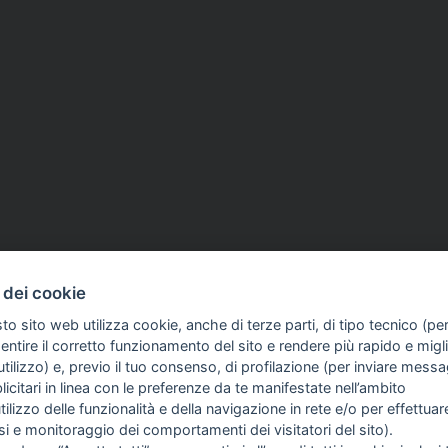
 dei cookie
to sito web utilizza cookie, anche di terze parti, di tipo tecnico (pe
d aventi la seguente natura: dispositivi medici e dispositivi medico – diagnostici in vitro, pre
ntire il corretto funzionamento del sito e rendere più rapido e miglio
egni, allegati e quant’altro) non hanno carattere né natura di pubblicità. Tutti i contenuti de
tilizzo) e, previo il tuo consenso, di profilazione (per inviare messa
clienti in fase di preacquisto i prodotti venduti da RAM Apparecchi Medicali srl attraverso l
icitari in linea con le preferenze da te manifestate nell’ambito
utilizzo delle funzionalità e della navigazione in rete e/o per effettuar
isi e monitoraggio dei comportamenti dei visitatori del sito).
FO SULL'AZIENDA
GUIDA AGLI ACQUISTI