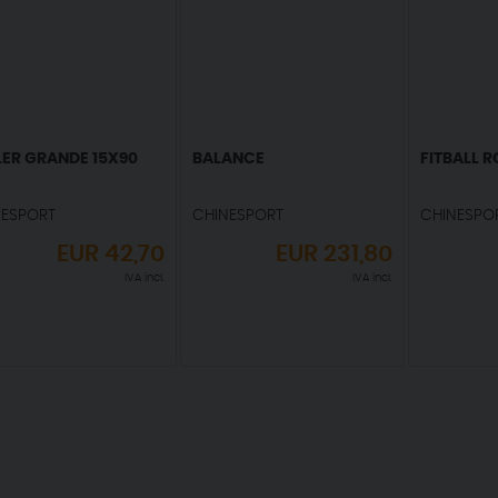
LER GRANDE 15X90
BALANCE
FITBALL R
NESPORT
CHINESPORT
CHINESPO
EUR
42,70
EUR
231,80
IVA incl.
IVA incl.