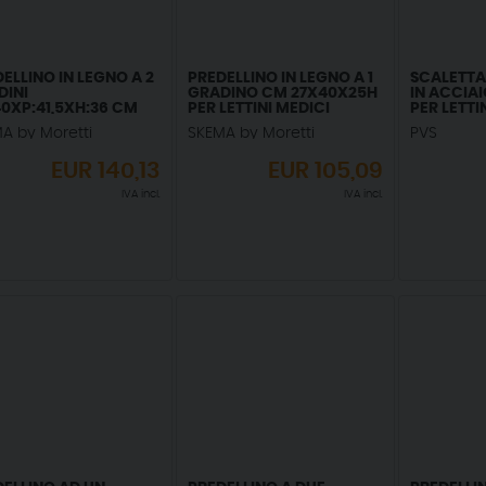
ELLINO IN LEGNO A 2
PREDELLINO IN LEGNO A 1
SCALETTA
DINI
GRADINO CM 27X40X25H
IN ACCIA
0XP:41,5XH:36 CM
PER LETTINI MEDICI
PER LETTI
LETTINI MEDICI
A by Moretti
SKEMA by Moretti
PVS
EUR
140,13
EUR
105,09
IVA incl.
IVA incl.