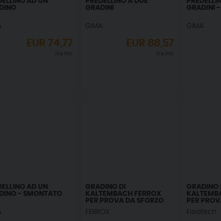
DELLINO AD UN
PREDELLINO A DUE
PREDELLI
DINO
GRADINI
GRADINI 
A
GIMA
GIMA
EUR
74,77
EUR
88,57
IVA incl.
IVA incl.
DELLINO AD UN
GRADINO DI
GRADINO 
DINO - SMONTATO
KALTEMBACH FERROX
KALTEMBA
PER PROVA DA SFORZO
PER PROV
A
FERROX
Fisiotech