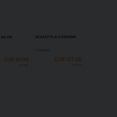
SCALETTA A 2 GRADINI
 AD UN
Caldara
EUR
127,06
EUR
81,98
IVA incl.
IVA incl.