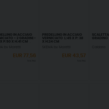
ELLINO IN ACCIAIO
PREDELLINO IN ACCIAIO
SCALETTA
ICIATO – 2 GRADINI -
VERNICIATO L:45 X P: 38
GRADINO
 X P:50 X H:41 CM
X H:24 CM
4 CM TRA GRADINI)
A by Moretti
SKEMA by Moretti
Caldara
EUR
77,56
EUR
43,57
IVA incl.
IVA incl.