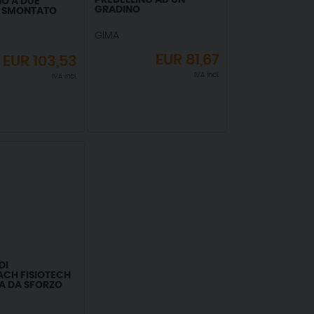
PREDELLINO AD UN
NO A DUE
GRADINO
- SMONTATO
GIMA
EUR
81,67
EUR
103,53
IVA incl.
IVA incl.
DI
CH FISIOTECH
A DA SFORZO