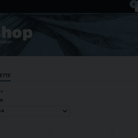
0
ETTE
te
RI
CA