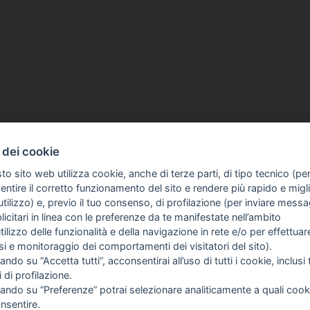
 dei cookie
to sito web utilizza cookie, anche di terze parti, di tipo tecnico (pe
d aventi la seguente natura: dispositivi medici e dispositivi medico – diagnostici in vitro, pre
ntire il corretto funzionamento del sito e rendere più rapido e miglio
egni, allegati e quant’altro) non hanno carattere né natura di pubblicità. Tutti i contenuti de
tilizzo) e, previo il tuo consenso, di profilazione (per inviare messa
clienti in fase di preacquisto i prodotti venduti da RAM Apparecchi Medicali srl attraverso l
icitari in linea con le preferenze da te manifestate nell’ambito
utilizzo delle funzionalità e della navigazione in rete e/o per effettuar
isi e monitoraggio dei comportamenti dei visitatori del sito).
FO SULL'AZIENDA
GUIDA AGLI ACQUISTI
ando su “Accetta tutti”, acconsentirai all’uso di tutti i cookie, inclusi t
OME
PROCEDURA DI ACQUISTO
i di profilazione.
I SIAMO
PAGAMENTI
cando su “Preferenze” potrai selezionare analiticamente a quali cook
TIZIE
DIRITTO DI RECESSO
nsentire.
NTATTI
SPEDIZIONI E COSTI