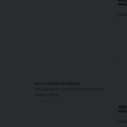
PRE
GRA
GIM
Nuovo sito MedicaliShop
Da oggi Medicalishop è online con una
veste grafica...
PRE
GRA
GIM