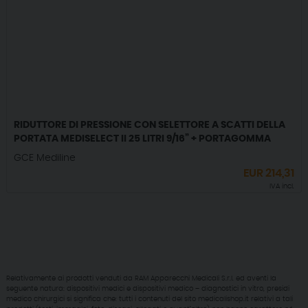
RIDUTTORE DI PRESSIONE CON SELETTORE A SCATTI DELLA
PORTATA MEDISELECT II 25 LITRI 9/16” + PORTAGOMMA
GCE Mediline
EUR
214,31
IVA incl.
Relativamente ai prodotti venduti da RAM Apparecchi Medicali S.r.l. ed aventi la
seguente natura: dispositivi medici e dispositivi medico – diagnostici in vitro, presidi
medico chirurgici si significa che: tutti i contenuti del sito medicalishop.it relativi a tali