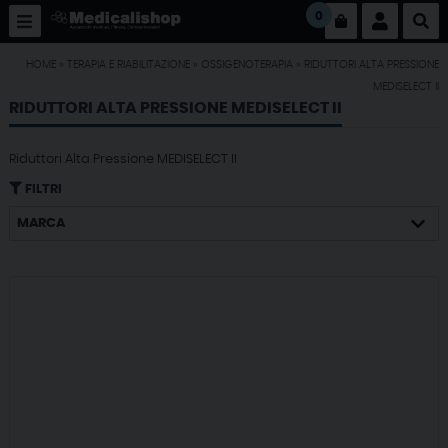
0
HOME
»
TERAPIA E RIABILITAZIONE
»
OSSIGENOTERAPIA
»
RIDUTTORI ALTA PRESSIONE
MEDISELECT II
RIDUTTORI ALTA PRESSIONE MEDISELECT II
Riduttori Alta Pressione MEDISELECT II
FILTRI
MARCA