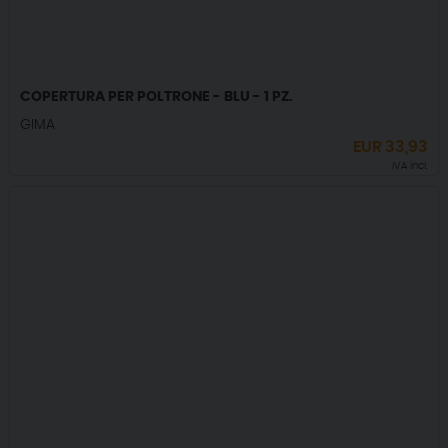
COPERTURA PER POLTRONE - BLU - 1 PZ.
GIMA
EUR
33,93
IVA incl.