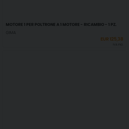
MOTORE 1 PER POLTRONE A 1 MOTORE - RICAMBIO - 1 PZ.
GIMA
EUR
125,38
IVA incl.