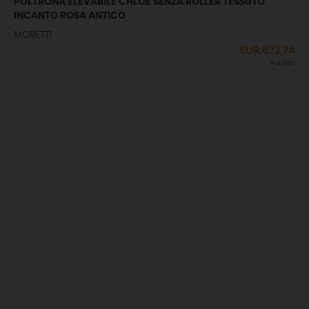
POLTRONA ELEVABILE CHLOE SENZA ROLLER TESSUTO
INCANTO ROSA ANTICO
MORETTI
EUR
672,74
IVA incl.