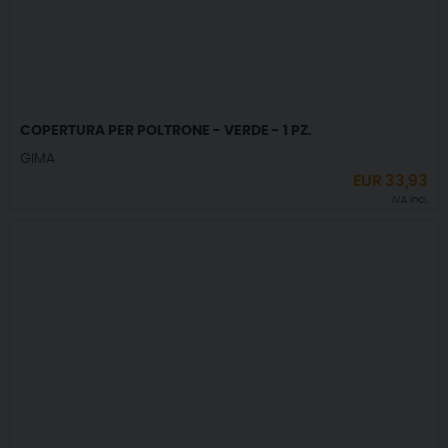
COPERTURA PER POLTRONE - VERDE - 1 PZ.
GIMA
EUR
33,93
IVA incl.