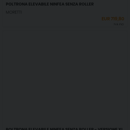
POLTRONA ELEVABILE NINFEA SENZA ROLLER
MORETTI
EUR
719,80
IVA incl.
POLTRONA ELEVABILE NINFEA SENZA ROLLER - VERSIONE XL