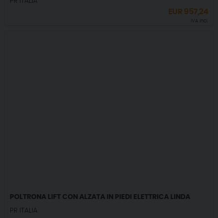
PR ITALIA
EUR
957,24
IVA incl.
POLTRONA LIFT CON ALZATA IN PIEDI ELETTRICA LINDA
PR ITALIA