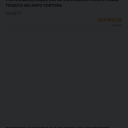
POLTRONA ELEVABILE DAFNE CON ROLLER 4 RUOTE 50MM
TESSUTO INCANTO TORTORA
MORETTI
EUR
845,29
IVA incl.