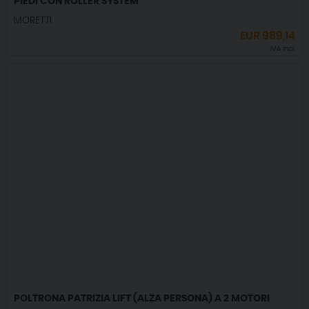
PIEDI CON ROLLER SYSTEM
MORETTI
EUR
989,14
IVA incl.
POLTRONA PATRIZIA LIFT (ALZA PERSONA) A 2 MOTORI