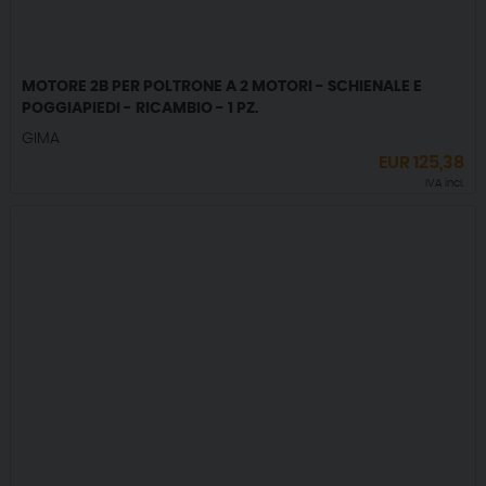
MOTORE 2B PER POLTRONE A 2 MOTORI - SCHIENALE E
POGGIAPIEDI - RICAMBIO - 1 PZ.
GIMA
EUR
125,38
IVA incl.