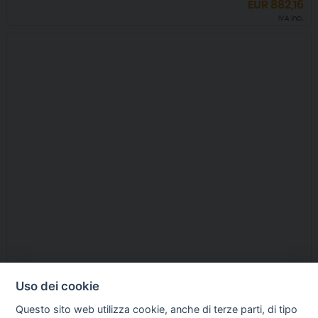
EUR
882,16
IVA incl.
POLTRONA GABRY LIFT (ALZAPERSONA), A UN MOTORE CON
Uso dei cookie
VIBROMASSAGGIO E RISCALDAMENTO
Questo sito web utilizza cookie, anche di terze parti, di tipo
PR ITALIA