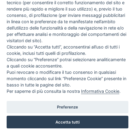
tecnico (per consentire il corretto funzionamento del sito e
EUR
619,38
rendere più rapido e migliore il suo utilizzo) e, previo il tuo
IVA incl.
consenso, di profilazione (per inviare messaggi pubblicitari
in linea con le preferenze da te manifestate nell’ambito
dell’utilizzo delle funzionalità e della navigazione in rete e/o
per effettuare analisi e monitoraggio dei comportamenti dei
visitatori del sito).
Cliccando su “Accetta tutti”, acconsentirai all’uso di tutti i
cookie, inclusi tutti quelli di profilazione.
Cliccando su “Preferenze” potrai selezionare analiticamente
a quali cookie acconsentire.
Puoi revocare o modificare il tuo consenso in qualsiasi
momento cliccando sul link “Preferenze Cookie” presente in
basso in tutte le pagine del sito.
Per saperne di più consulta la nostra
Informativa Cookie
.
Preferenze
POLTRONA ELETTRA LIFT (ALZA PERSONA) A 2 MOTORI CON
Accetta tutti
RUOTINE DI SPOSTAMENTO
PR ITALIA