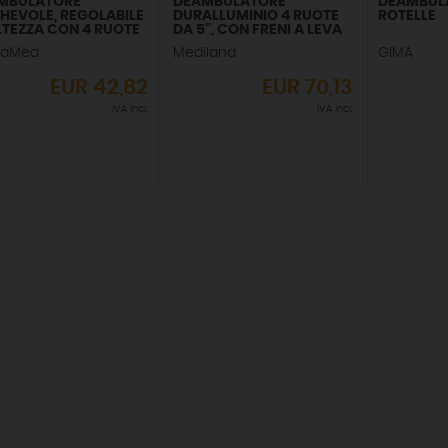
MBULATORE
DEAMBULATORE
DEAMBULA
HEVOLE, REGOLABILE
DURALLUMINIO 4 RUOTE
ROTELLE
LTEZZA CON 4 RUOTE
DA 5'', CON FRENI A LEVA
OETTANTI
eaMed
Mediland
GIMA
EUR
42,82
EUR
70,13
IVA incl.
IVA incl.