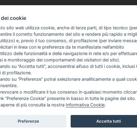
 dei cookie
to sito web utilizza cookie, anche di terze parti, di tipo tecnico (pe
d aventi la seguente natura: dispositivi medici e dispositivi medico – diagnostici in vitro, pre
ntire il corretto funzionamento del sito e rendere più rapido e miglio
egni, allegati e quant’altro) non hanno carattere né natura di pubblicità. Tutti i contenuti de
tilizzo) e, previo il tuo consenso, di profilazione (per inviare messa
clienti in fase di preacquisto i prodotti venduti da RAM Apparecchi Medicali srl attraverso l
icitari in linea con le preferenze da te manifestate nell’ambito
utilizzo delle funzionalità e della navigazione in rete e/o per effettuar
isi e monitoraggio dei comportamenti dei visitatori del sito).
FO SULL'AZIENDA
GUIDA AGLI ACQUISTI
ando su “Accetta tutti”, acconsentirai all’uso di tutti i cookie, inclusi t
OME
PROCEDURA DI ACQUISTO
i di profilazione.
I SIAMO
PAGAMENTI
cando su “Preferenze” potrai selezionare analiticamente a quali cook
TIZIE
DIRITTO DI RECESSO
nsentire.
NTATTI
SPEDIZIONI E COSTI
 revocare o modificare il tuo consenso in qualsiasi momento clicca
GESTIONE RESI
ink “Preferenze Cookie” presente in basso in tutte le pagine del sito.
saperne di più consulta la nostra
Informativa Cookie
.
Preferenze
Accetta tutti
T |
PRIVACY
|
COOKIE POLICY
|
PREFERENZE COOKIE
|
CREDITS
|
TOP