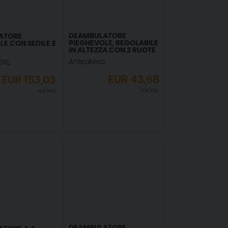
DEAMBULATORE
ATORE
PIEGHEVOLE, REGOLABILE
LE CON SEDILE E
IN ALTEZZA CON 2 RUOTE
PIROETTANTI E 2 RUOTE
AnteaMed
SRL
CON SISTEMA
AUTOBLOCCANTE
EUR
43,68
EUR
153,03
IVA incl.
IVA incl.