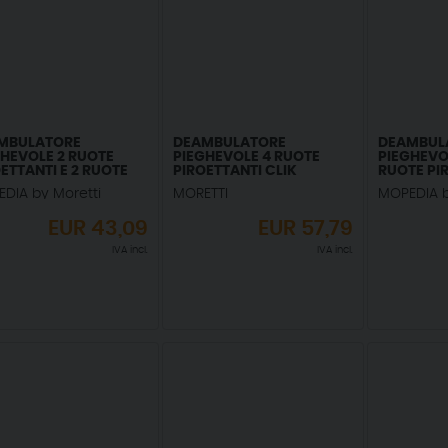
MBULATORE
DEAMBULATORE
DEAMBUL
GHEVOLE 2 RUOTE
PIEGHEVOLE 4 RUOTE
PIEGHEVO
ETTANTI E 2 RUOTE
PIROETTANTI CLIK
RUOTE PI
OBLOCCANTI CLIK
SMONTAB
DIA by Moretti
MORETTI
MOPEDIA b
EUR
43,09
EUR
57,79
IVA incl.
IVA incl.