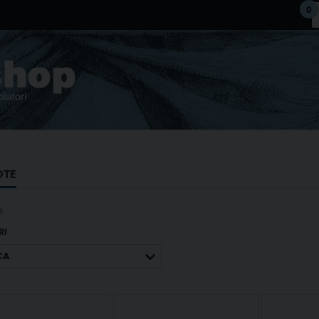
0
OTE
e
RI
CA