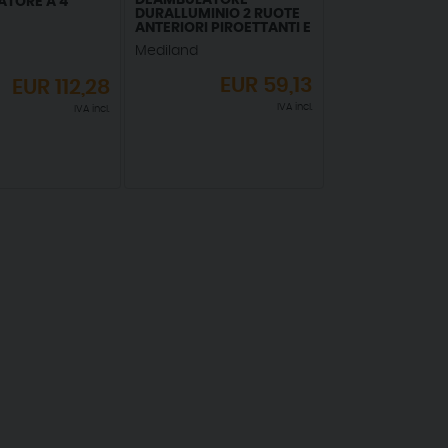
DEAMBULATORE
TORE A 4
DURALLUMINIO 2 RUOTE
ANTERIORI PIROETTANTI E
2 RUOTE POSTERIORI
Mediland
FISSE DA 3,7''
EUR
59,13
EUR
112,28
IVA incl.
IVA incl.