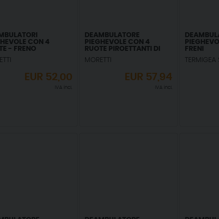
MBULATORI
DEAMBULATORE
DEAMBUL
GHEVOLE CON 4
PIEGHEVOLE CON 4
PIEGHEVO
TE - FRENO
RUOTE PIROETTANTI DI
FRENI
ONABILE A MANO
CUI 2 CON FRENO
TTI
MORETTI
TERMIGEA 
EUR
52,00
EUR
57,94
IVA incl.
IVA incl.