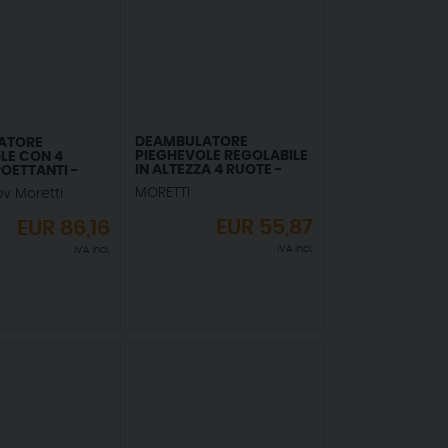
DEAMBULATORE
ATORE
PIEGHEVOLE REGOLABILE
LE CON 4
IN ALTEZZA 4 RUOTE -
ROETTANTI -
CON 2 RUOTE GEMELLATE
ILE
MORETTI
y Moretti
CON ROTAZIONE
FRIZIONATA
EUR
55,87
EUR
86,16
IVA incl.
IVA incl.