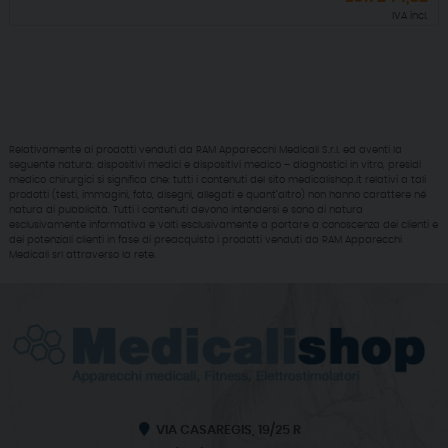
IVA incl.
Relativamente ai prodotti venduti da RAM Apparecchi Medicali S.r.l. ed aventi la
seguente natura: dispositivi medici e dispositivi medico – diagnostici in vitro, presidi
medico chirurgici si significa che: tutti i contenuti del sito medicalishop.it relativi a tali
prodotti (testi, immagini, foto, disegni, allegati e quant’altro) non hanno carattere né
natura di pubblicità. Tutti i contenuti devono intendersi e sono di natura
esclusivamente informativa e volti esclusivamente a portare a conoscenza dei clienti e
dei potenziali clienti in fase di preacquisto i prodotti venduti da RAM Apparecchi
Medicali srl attraverso la rete.
VIA CASAREGIS, 19/25 R