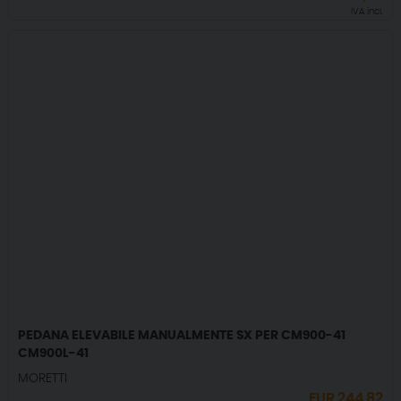
IVA incl.
PEDANA ELEVABILE MANUALMENTE SX PER CM900-41
CM900L-41
MORETTI
EUR
244,82