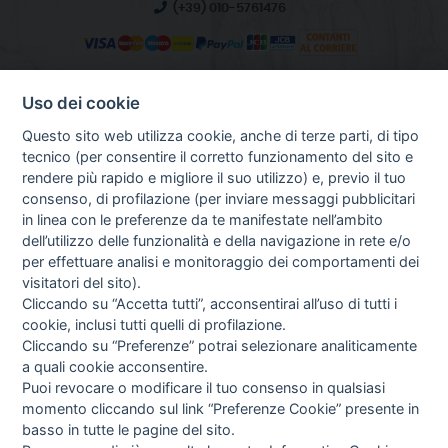
(+39) 010-5761476
Uso dei cookie
INFO SULL'AZIENDA
HOME
Questo sito web utilizza cookie, anche di terze parti, di tipo
CHI SIAMO
tecnico (per consentire il corretto funzionamento del sito e
NOTIZIE
rendere più rapido e migliore il suo utilizzo) e, previo il tuo
CONTATTI
consenso, di profilazione (per inviare messaggi pubblicitari
in linea con le preferenze da te manifestate nell’ambito
dell’utilizzo delle funzionalità e della navigazione in rete e/o
per effettuare analisi e monitoraggio dei comportamenti dei
GUIDA AGLI ACQUISTI
visitatori del sito).
PROCEDURA DI ACQUISTO
Cliccando su “Accetta tutti”, acconsentirai all’uso di tutti i
PAGAMENTI
cookie, inclusi tutti quelli di profilazione.
DIRITTO DI RECESSO
Cliccando su “Preferenze” potrai selezionare analiticamente
SPEDIZIONI E COSTI
a quali cookie acconsentire.
GESTIONE RESI
Puoi revocare o modificare il tuo consenso in qualsiasi
NEWSLETTER
momento cliccando sul link “Preferenze Cookie” presente in
basso in tutte le pagine del sito.