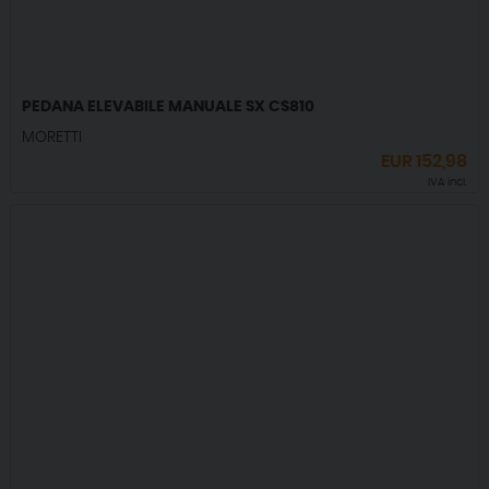
PEDANA ELEVABILE MANUALE SX CS810
MORETTI
EUR
152,98
IVA incl.