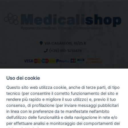
VIA CASAREGIS, 19/25 R
(+39) 010-5761476
Uso dei cookie
INFO SULL'AZIENDA
HOME
Questo sito web utilizza cookie, anche di terze parti, di tipo
CHI SIAMO
tecnico (per consentire il corretto funzionamento del sito e
NOTIZIE
rendere più rapido e migliore il suo utilizzo) e, previo il tuo
CONTATTI
consenso, di profilazione (per inviare messaggi pubblicitari
in linea con le preferenze da te manifestate nell’ambito
dell’utilizzo delle funzionalità e della navigazione in rete e/o
per effettuare analisi e monitoraggio dei comportamenti dei
GUIDA AGLI ACQUISTI