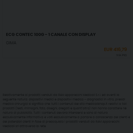
ECG CONTEC 100G - 1 CANALE CON DISPLAY
GIMA
EUR
416,79
IVA incl.
Relativamente ai prodotti venduti da RAM Apparecchi Medicali S.r.l. ed aventi la
seguente natura: dispositivi medici e dispositivi medico – diagnostici in vitro, presidi
medico chirurgici si significa che: tutti i contenuti del sito medicalishop.it relativi a tali
prodotti (testi, immagini, foto, disegni, allegati e quant’altro) non hanno carattere né
natura di pubblicità. Tutti i contenuti devono intendersi e sono di natura
esclusivamente informativa e volti esclusivamente a portare a conoscenza dei clienti e
dei potenziali clienti in fase di preacquisto i prodotti venduti da RAM Apparecchi
Medicali srl attraverso la rete.