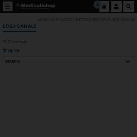
0
HOME
»
DIAGNOSTICA
»
ELETTROCARDIOGRAFI
»
ECG 1 CANALE
ECG 1 CANALE
ECG 1 canale
FILTRI
MARCA