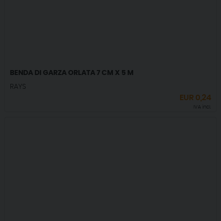
BENDA DI GARZA ORLATA 7 CM X 5 M
RAYS
EUR
0,24
IVA incl.