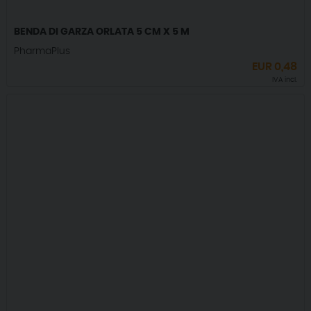
BENDA DI GARZA ORLATA 5 CM X 5 M
PharmaPlus
EUR
0,48
IVA incl.