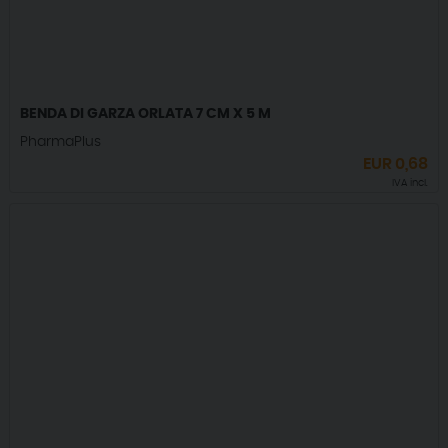
BENDA DI GARZA ORLATA 7 CM X 5 M
PharmaPlus
EUR
0,68
IVA incl.