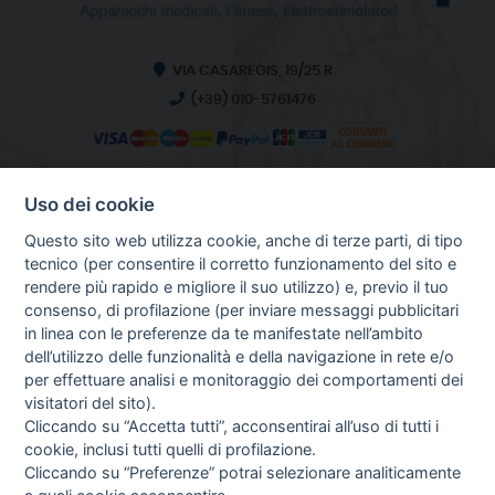
VIA CASAREGIS, 19/25 R
(+39) 010-5761476
Uso dei cookie
INFO SULL'AZIENDA
HOME
Questo sito web utilizza cookie, anche di terze parti, di tipo
CHI SIAMO
tecnico (per consentire il corretto funzionamento del sito e
NOTIZIE
rendere più rapido e migliore il suo utilizzo) e, previo il tuo
CONTATTI
consenso, di profilazione (per inviare messaggi pubblicitari
in linea con le preferenze da te manifestate nell’ambito
dell’utilizzo delle funzionalità e della navigazione in rete e/o
per effettuare analisi e monitoraggio dei comportamenti dei
GUIDA AGLI ACQUISTI
visitatori del sito).
PROCEDURA DI ACQUISTO
Cliccando su “Accetta tutti”, acconsentirai all’uso di tutti i
PAGAMENTI
cookie, inclusi tutti quelli di profilazione.
DIRITTO DI RECESSO
Cliccando su “Preferenze” potrai selezionare analiticamente
SPEDIZIONI E COSTI