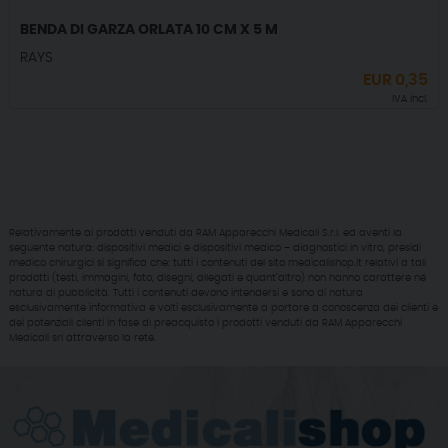
BENDA DI GARZA ORLATA 10 CM X 5 M
RAYS
EUR
0,35
IVA incl.
Relativamente ai prodotti venduti da RAM Apparecchi Medicali S.r.l. ed aventi la
seguente natura: dispositivi medici e dispositivi medico – diagnostici in vitro, presidi
medico chirurgici si significa che: tutti i contenuti del sito medicalishop.it relativi a tali
prodotti (testi, immagini, foto, disegni, allegati e quant’altro) non hanno carattere né
natura di pubblicità. Tutti i contenuti devono intendersi e sono di natura
esclusivamente informativa e volti esclusivamente a portare a conoscenza dei clienti e
dei potenziali clienti in fase di preacquisto i prodotti venduti da RAM Apparecchi
Medicali srl attraverso la rete.