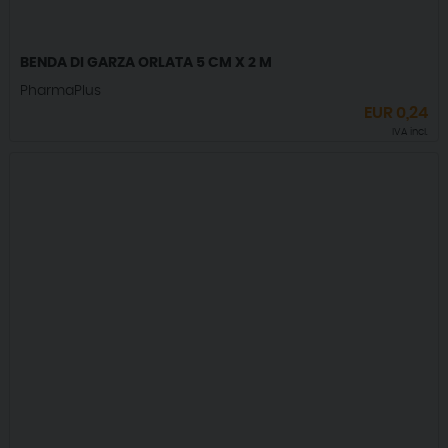
BENDA DI GARZA ORLATA 5 CM X 2 M
PharmaPlus
EUR
0,24
IVA incl.