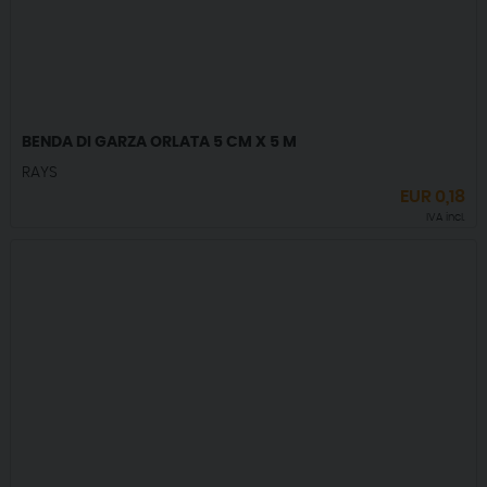
BENDA DI GARZA ORLATA 5 CM X 5 M
RAYS
EUR
0,18
IVA incl.