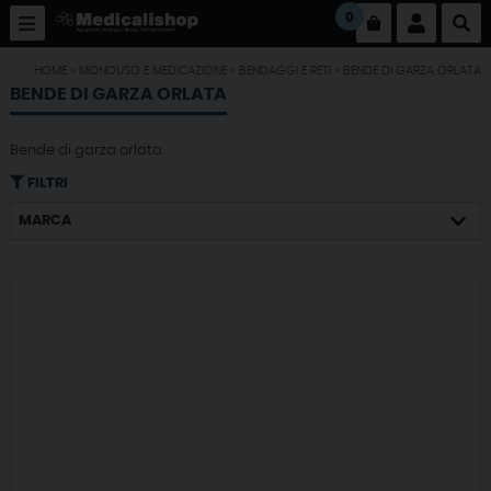
0
HOME
»
MONOUSO E MEDICAZIONE
»
BENDAGGI E RETI
»
BENDE DI GARZA ORLATA
BENDE DI GARZA ORLATA
Bende di garza orlata
FILTRI
MARCA