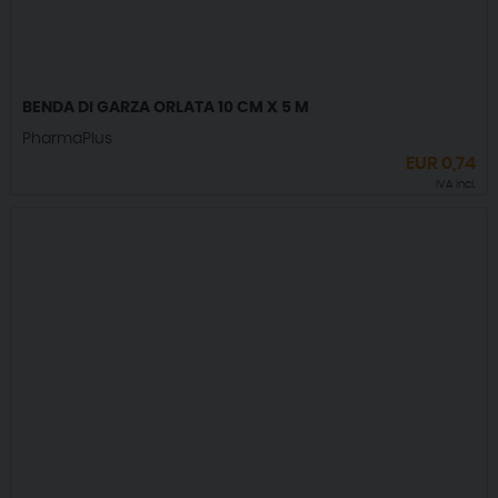
BENDA DI GARZA ORLATA 10 CM X 5 M
PharmaPlus
EUR
0,74
IVA incl.