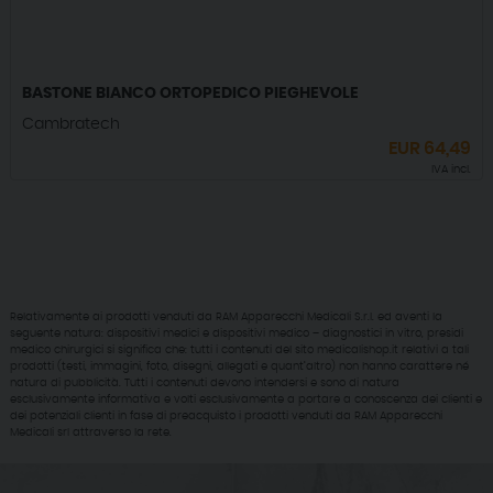
BASTONE BIANCO ORTOPEDICO PIEGHEVOLE
Cambratech
EUR
64,49
IVA incl.
Relativamente ai prodotti venduti da RAM Apparecchi Medicali S.r.l. ed aventi la
seguente natura: dispositivi medici e dispositivi medico – diagnostici in vitro, presidi
medico chirurgici si significa che: tutti i contenuti del sito medicalishop.it relativi a tali
prodotti (testi, immagini, foto, disegni, allegati e quant’altro) non hanno carattere né
natura di pubblicità. Tutti i contenuti devono intendersi e sono di natura
esclusivamente informativa e volti esclusivamente a portare a conoscenza dei clienti e
dei potenziali clienti in fase di preacquisto i prodotti venduti da RAM Apparecchi
Medicali srl attraverso la rete.