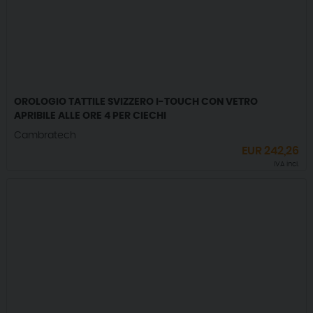
OROLOGIO TATTILE SVIZZERO I-TOUCH CON VETRO
APRIBILE ALLE ORE 4 PER CIECHI
Cambratech
EUR
242,26
IVA incl.