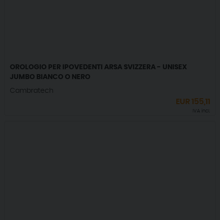
OROLOGIO PER IPOVEDENTI ARSA SVIZZERA - UNISEX
JUMBO BIANCO O NERO
Cambratech
EUR
155,11
IVA incl.