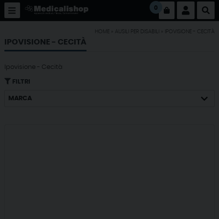
0
HOME
»
AUSILI PER DISABILI
»
IPOVISIONE - CECITÀ
IPOVISIONE - CECITÀ
Ipovisione - Cecità
FILTRI
MARCA