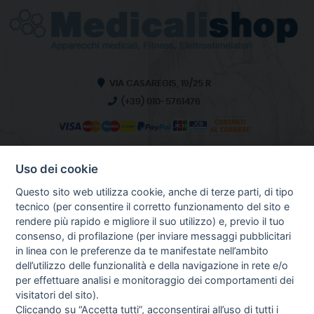
VIA CASAREGIS, 19/25 R
(+39) 010-5761476
Uso dei cookie
INFO SULL'AZIENDA
HOME
Questo sito web utilizza cookie, anche di terze parti, di tipo
CHI SIAMO
tecnico (per consentire il corretto funzionamento del sito e
NOTIZIE
rendere più rapido e migliore il suo utilizzo) e, previo il tuo
CONTATTI
consenso, di profilazione (per inviare messaggi pubblicitari
in linea con le preferenze da te manifestate nell’ambito
dell’utilizzo delle funzionalità e della navigazione in rete e/o
per effettuare analisi e monitoraggio dei comportamenti dei
GUIDA AGLI ACQUISTI
visitatori del sito).
PROCEDURA DI ACQUISTO
Cliccando su “Accetta tutti”, acconsentirai all’uso di tutti i
PAGAMENTI