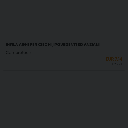
INFILA AGHI PER CIECHI, IPOVEDENTI ED ANZIANI
Cambratech
EUR
7,14
IVA incl.