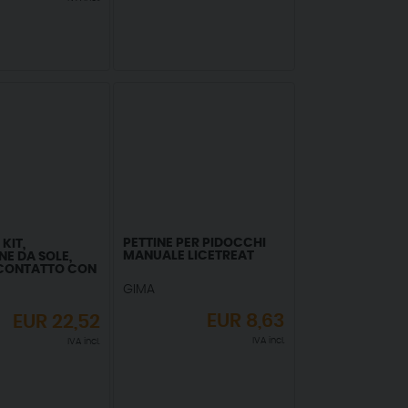
PETTINE PER PIDOCCHI
KIT,
MANUALE LICETREAT
NE DA SOLE,
E CONTATTO CON
ACQUATICI
GIMA
EUR
8,63
EUR
22,52
IVA incl.
IVA incl.