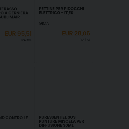
PETTINE PER PIDOCCHI
TERASSO
ELETTRICO - IT,ES
O A CERNIERA
SUBLIMAIR
0 CM
GIMA
EUR
28,06
EUR
95,51
IVA incl.
IVA incl.
PURESSENTIEL SOS
ND CONTRO LE
PUNTURE MISCELA PER
DIFFUSIONE 30ML