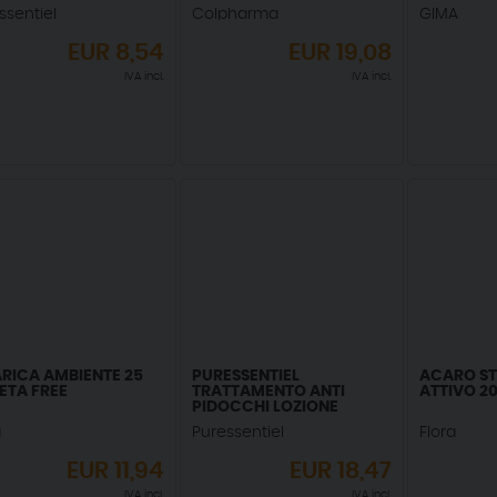
SONICO
ssentiel
Colpharma
GIMA
EUR
8,54
EUR
19,08
IVA incl.
IVA incl.
ARICA AMBIENTE 25
PURESSENTIEL
ACARO ST
ETA FREE
TRATTAMENTO ANTI
ATTIVO 2
PIDOCCHI LOZIONE
COMPLETA + PETTINE
a
Puressentiel
Flora
EUR
11,94
EUR
18,47
IVA incl.
IVA incl.