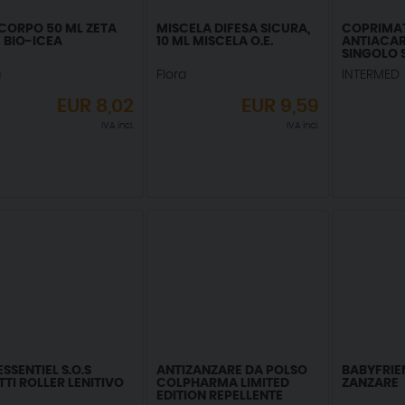
 CORPO 50 ML ZETA
MISCELA DIFESA SICURA,
COPRIMA
 BIO-ICEA
10 ML MISCELA O.E.
ANTIACAR
SINGOLO 
80X190X2
a
Flora
INTERMED
EUR
8,02
EUR
9,59
IVA incl.
IVA incl.
SSENTIEL S.O.S
ANTIZANZARE DA POLSO
BABYFRIE
TTI ROLLER LENITIVO
COLPHARMA LIMITED
ZANZARE
EDITION REPELLENTE