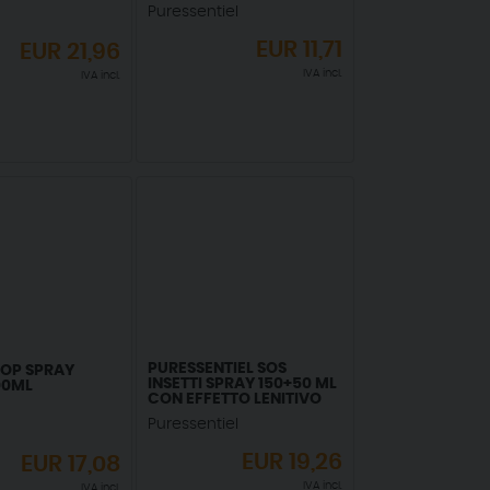
Puressentiel
EUR
11,71
EUR
21,96
IVA incl.
IVA incl.
PURESSENTIEL SOS
OP SPRAY
INSETTI SPRAY 150+50 ML
00ML
CON EFFETTO LENITIVO
Puressentiel
EUR
19,26
EUR
17,08
IVA incl.
IVA incl.