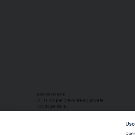
Doccia nasale
Utilissima per prevenire e curare le
patologie delle...
Archivio
Uso
Ques