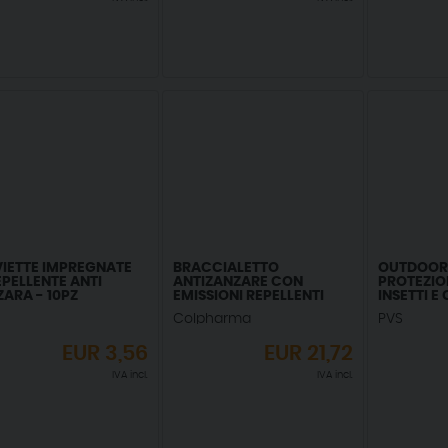
VIETTE IMPREGNATE
BRACCIALETTO
OUTDOOR 
EPELLENTE ANTI
ANTIZANZARE CON
PROTEZIO
ARA - 10PZ
EMISSIONI REPELLENTI
INSETTI 
ANIMALI 
Colpharma
PVS
EUR
3,56
EUR
21,72
IVA incl.
IVA incl.