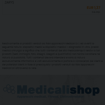
ZARYS
EUR
1,37
IVA incl.
Relativamente ai prodotti venduti da RAM Apparecchi Medicali S.r.l. ed aventi la
seguente natura: dispositivi medici e dispositivi medico – diagnostici in vitro, presidi
medico chirurgici si significa che: tutti i contenuti del sito medicalishop.it relativi a tali
prodotti (testi, immagini, foto, disegni, allegati e quant’altro) non hanno carattere né
natura di pubblicità. Tutti i contenuti devono intendersi e sono di natura
esclusivamente informativa e volti esclusivamente a portare a conoscenza dei clienti e
dei potenziali clienti in fase di preacquisto i prodotti venduti da RAM Apparecchi
Medicali srl attraverso la rete.