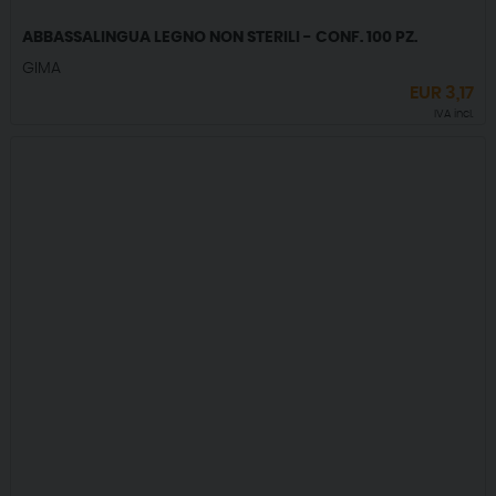
ABBASSALINGUA LEGNO NON STERILI - CONF. 100 PZ.
GIMA
EUR
3,17
IVA incl.