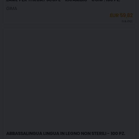
LAME PER THROAT SCOPE - RICAMBIO - CONF. 100 PZ.
GIMA
EUR
59,82
IVA incl.
ABBASSALINGUA LINGUA IN LEGNO NON STERILI - 100 PZ.