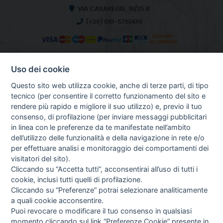
VIA CASAREGIS, 19/25 R
(+39) 010-5761476
Uso dei cookie
INFO SULL'AZIENDA
HOME
Questo sito web utilizza cookie, anche di terze parti, di tipo
CHI SIAMO
tecnico (per consentire il corretto funzionamento del sito e
NOTIZIE
rendere più rapido e migliore il suo utilizzo) e, previo il tuo
CONTATTI
consenso, di profilazione (per inviare messaggi pubblicitari
in linea con le preferenze da te manifestate nell’ambito
dell’utilizzo delle funzionalità e della navigazione in rete e/o
per effettuare analisi e monitoraggio dei comportamenti dei
GUIDA AGLI ACQUISTI
visitatori del sito).
PROCEDURA DI ACQUISTO
Cliccando su “Accetta tutti”, acconsentirai all’uso di tutti i
PAGAMENTI
cookie, inclusi tutti quelli di profilazione.
DIRITTO DI RECESSO
Cliccando su “Preferenze” potrai selezionare analiticamente
SPEDIZIONI E COSTI
a quali cookie acconsentire.
GESTIONE RESI
Puoi revocare o modificare il tuo consenso in qualsiasi
NEWSLETTER
momento cliccando sul link “Preferenze Cookie” presente in