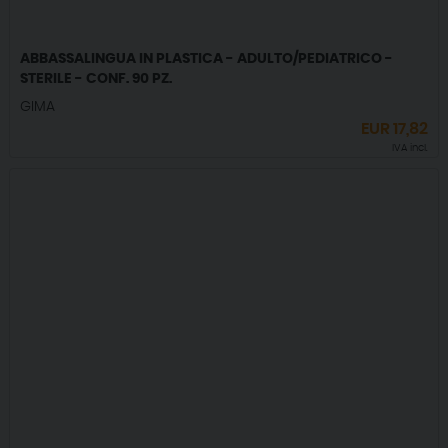
ABBASSALINGUA IN PLASTICA - ADULTO/PEDIATRICO -
STERILE - CONF. 90 PZ.
GIMA
EUR
17,82
IVA incl.