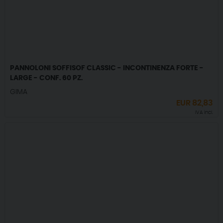
PANNOLONI SOFFISOF CLASSIC - INCONTINENZA FORTE -
LARGE - CONF. 60 PZ.
GIMA
EUR
82,83
IVA incl.