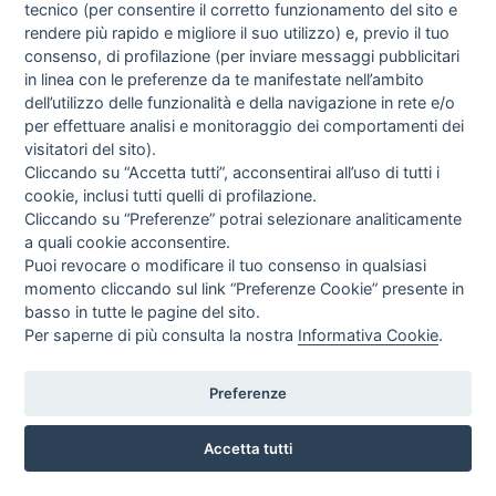
tecnico (per consentire il corretto funzionamento del sito e
rendere più rapido e migliore il suo utilizzo) e, previo il tuo
consenso, di profilazione (per inviare messaggi pubblicitari
in linea con le preferenze da te manifestate nell’ambito
dell’utilizzo delle funzionalità e della navigazione in rete e/o
per effettuare analisi e monitoraggio dei comportamenti dei
visitatori del sito).
FASCIA BIADESIVA HYDROCOLLOID - CONF. 30 PZ.
Cliccando su “Accetta tutti”, acconsentirai all’uso di tutti i
GIMA
cookie, inclusi tutti quelli di profilazione.
EUR
26,46
Cliccando su “Preferenze” potrai selezionare analiticamente
IVA incl.
a quali cookie acconsentire.
Puoi revocare o modificare il tuo consenso in qualsiasi
momento cliccando sul link “Preferenze Cookie” presente in
basso in tutte le pagine del sito.
Per saperne di più consulta la nostra
Informativa Cookie
.
Preferenze
Accetta tutti