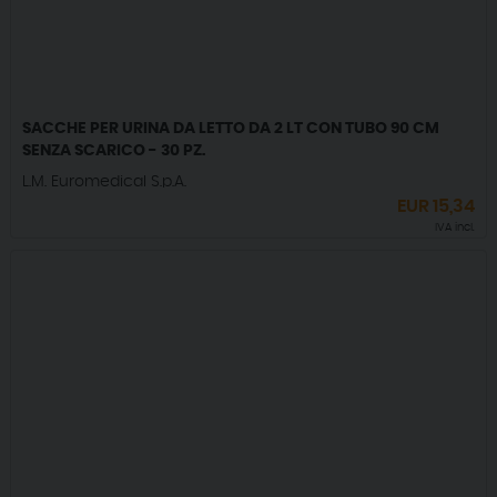
SACCHE PER URINA DA LETTO DA 2 LT CON TUBO 90 CM
SENZA SCARICO - 30 PZ.
L.M. Euromedical S.p.A.
EUR
15,34
IVA incl.