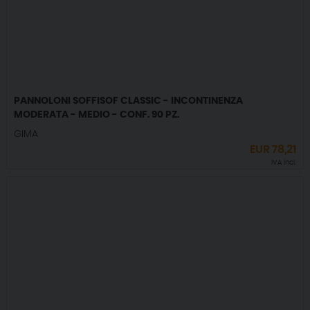
PANNOLONI SOFFISOF CLASSIC - INCONTINENZA
MODERATA - MEDIO - CONF. 90 PZ.
GIMA
EUR
78,21
IVA incl.