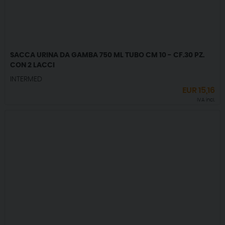
SACCA URINA DA GAMBA 750 ML TUBO CM 10 - CF.30 PZ.
CON 2 LACCI
INTERMED
EUR
15,16
IVA incl.