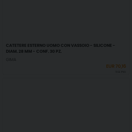
CATETERE ESTERNO UOMO CON VASSOIO - SILICONE -
DIAM. 28 MM - CONF. 30 PZ.
GIMA
EUR
70,16
IVA incl.