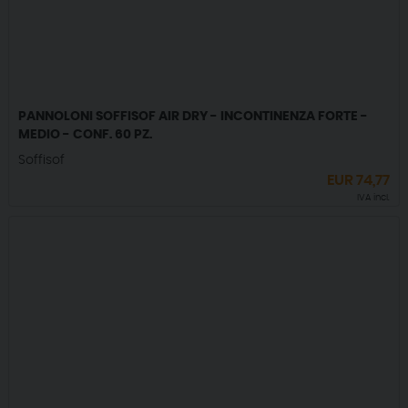
PANNOLONI SOFFISOF AIR DRY - INCONTINENZA FORTE -
MEDIO - CONF. 60 PZ.
Soffisof
EUR
74,77
IVA incl.