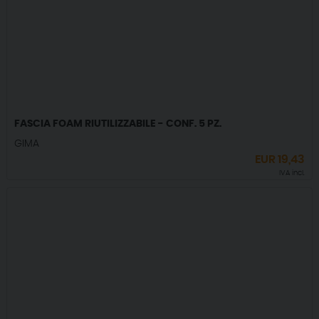
FASCIA FOAM RIUTILIZZABILE - CONF. 5 PZ.
GIMA
EUR
19,43
IVA incl.