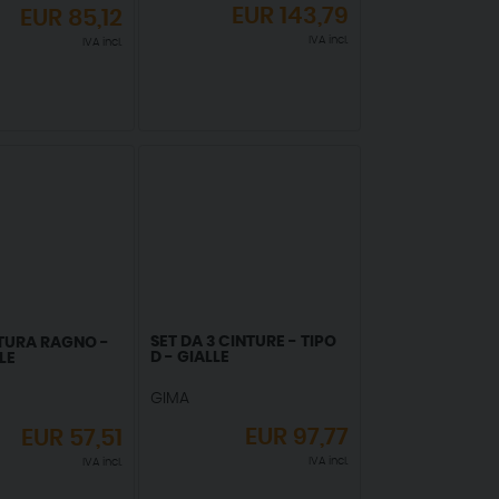
EUR
143,79
EUR
85,12
IVA incl.
IVA incl.
SET DA 3 CINTURE - TIPO
TURA RAGNO -
D - GIALLE
LE
GIMA
EUR
97,77
EUR
57,51
IVA incl.
IVA incl.