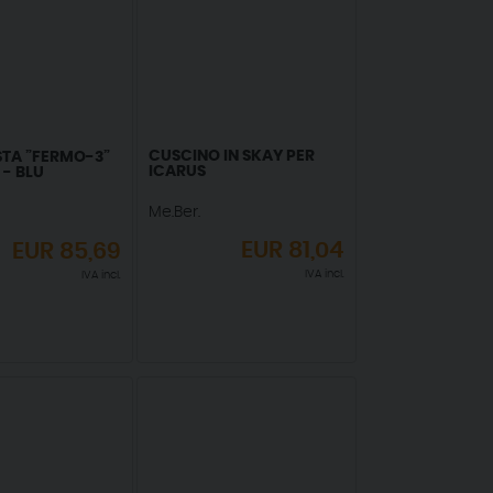
CUSCINO IN SKAY PER
TA ”FERMO-3”
ICARUS
 - BLU
Me.Ber.
EUR
81,04
EUR
85,69
IVA incl.
IVA incl.