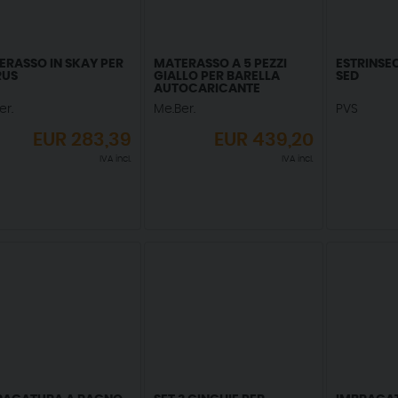
ERASSO IN SKAY PER
MATERASSO A 5 PEZZI
ESTRINSE
RUS
GIALLO PER BARELLA
SED
AUTOCARICANTE
er.
Me.Ber.
PVS
EUR
283,39
EUR
439,20
IVA incl.
IVA incl.