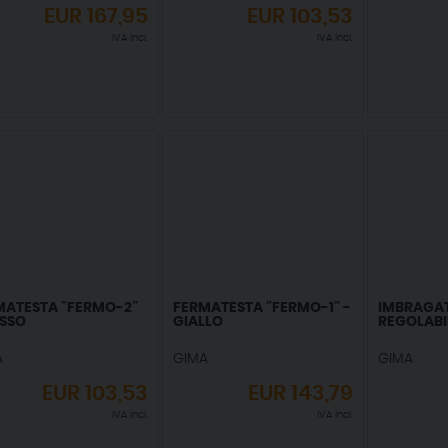
EUR
167,95
EUR
103,53
IVA incl.
IVA incl.
MATESTA ”FERMO-2”
FERMATESTA ”FERMO-1” -
IMBRAGA
OSSO
GIALLO
REGOLABI
A
GIMA
GIMA
EUR
103,53
EUR
143,79
IVA incl.
IVA incl.