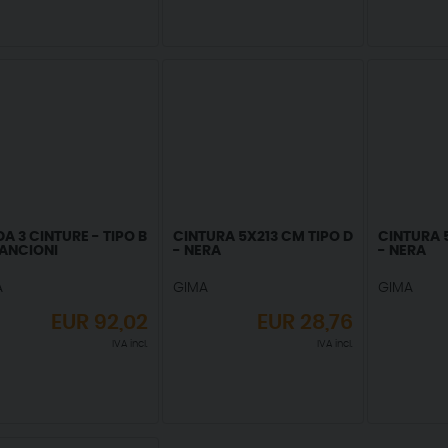
DA 3 CINTURE - TIPO B
CINTURA 5X213 CM TIPO D
CINTURA 5
RANCIONI
- NERA
- NERA
A
GIMA
GIMA
EUR
92,02
EUR
28,76
IVA incl.
IVA incl.