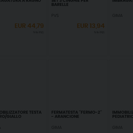
RAGATURA A RAGNO
SET 3 CINGHIE PER
IMBRAGA
BARELLE
PVS
GIMA
EUR
44,79
EUR
13,94
IVA incl.
IVA incl.
OBILIZZATORE TESTA
FERMATESTA ”FERMO-2”
IMMOBILI
RO/GIALLO
- ARANCIONE
PEDIATRI
A
GIMA
GIMA