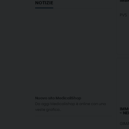
IMB
NOTIZIE
PVS
Nuovo sito MedicaliShop
Da oggi Medicalishop è online con una
IMM
veste grafica...
- NE
GIM