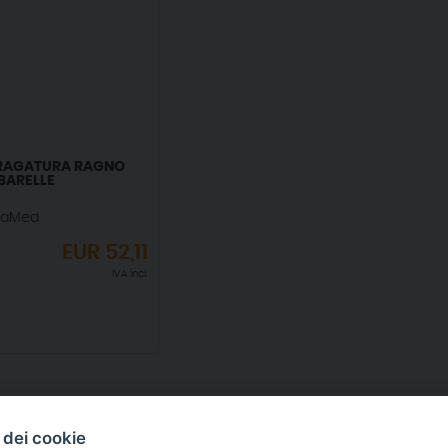
RAGATURA RAGNO
BARELLE
eaMed
EUR
52,11
IVA incl.
 dei cookie