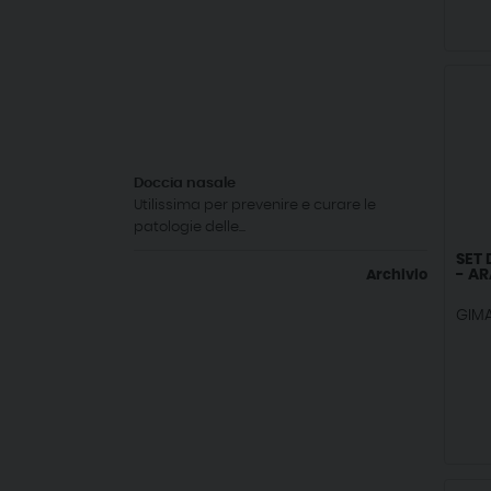
Doccia nasale
Utilissima per prevenire e curare le
patologie delle...
SET 
- A
Archivio
GIM