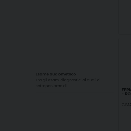
Esame audiometrico
Tra gli esami diagnostici ai quali ci
sottoponiamo di...
FER
- R
GIM