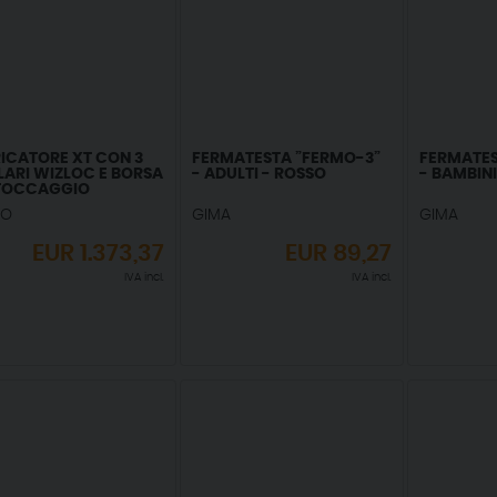
RICATORE XT CON 3
FERMATESTA ”FERMO-3”
FERMATES
LARI WIZLOC E BORSA
- ADULTI - ROSSO
- BAMBINI
STOCCAGGIO
NO
GIMA
GIMA
EUR
1.373,37
EUR
89,27
IVA incl.
IVA incl.