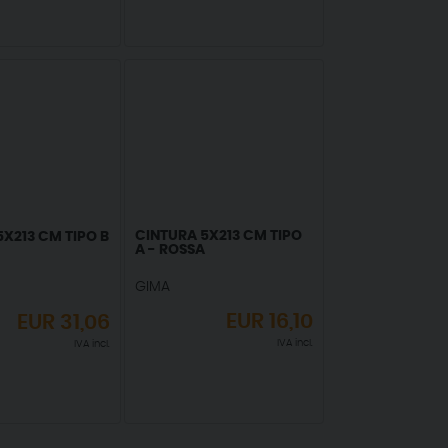
CINTURA 5X213 CM TIPO
X213 CM TIPO B
A - ROSSA
GIMA
EUR
16,10
EUR
31,06
IVA incl.
IVA incl.