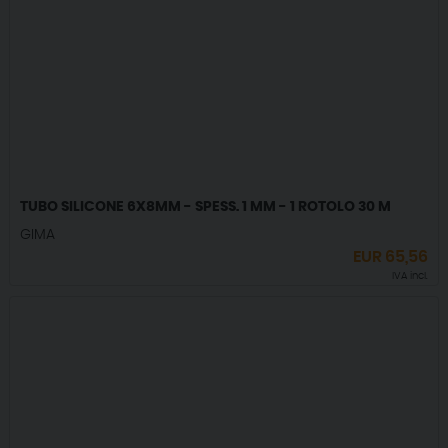
TUBO SILICONE 6X8MM - SPESS. 1 MM - 1 ROTOLO 30 M
GIMA
EUR
65,56
IVA incl.