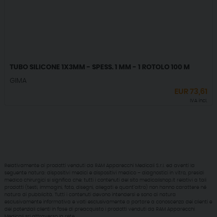
TUBO SILICONE 1X3MM - SPESS. 1 MM - 1 ROTOLO 100 M
GIMA
EUR
73,61
IVA incl.
Relativamente ai prodotti venduti da RAM Apparecchi Medicali S.r.l. ed aventi la
seguente natura: dispositivi medici e dispositivi medico – diagnostici in vitro, presidi
medico chirurgici si significa che: tutti i contenuti del sito medicalishop.it relativi a tali
prodotti (testi, immagini, foto, disegni, allegati e quant’altro) non hanno carattere né
natura di pubblicità. Tutti i contenuti devono intendersi e sono di natura
esclusivamente informativa e volti esclusivamente a portare a conoscenza dei clienti e
dei potenziali clienti in fase di preacquisto i prodotti venduti da RAM Apparecchi
Medicali srl attraverso la rete.