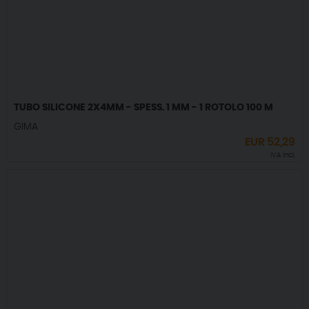
TUBO SILICONE 2X4MM - SPESS. 1 MM - 1 ROTOLO 100 M
GIMA
EUR
52,29
IVA incl.