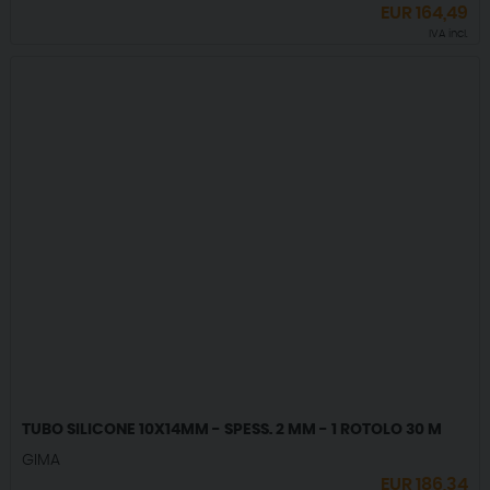
EUR
164,49
IVA incl.
TUBO SILICONE 10X14MM - SPESS. 2 MM - 1 ROTOLO 30 M
GIMA
EUR
186,34