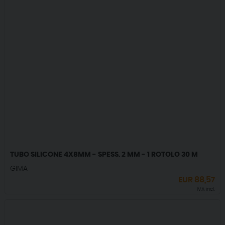
TUBO SILICONE 4X8MM - SPESS. 2 MM - 1 ROTOLO 30 M
GIMA
EUR
88,57
IVA incl.