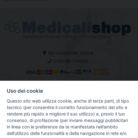
VIA CASAREGIS, 19/25 R
(+39) 010-5761476
Uso dei cookie
INFO SULL'AZIENDA
HOME
Questo sito web utilizza cookie, anche di terze parti, di tipo
CHI SIAMO
tecnico (per consentire il corretto funzionamento del sito e
NOTIZIE
rendere più rapido e migliore il suo utilizzo) e, previo il tuo
CONTATTI
consenso, di profilazione (per inviare messaggi pubblicitari
in linea con le preferenze da te manifestate nell’ambito
dell’utilizzo delle funzionalità e della navigazione in rete e/o