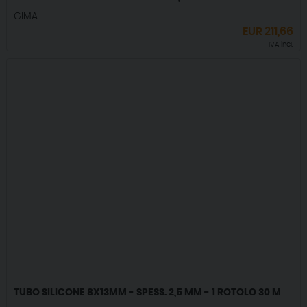
GIMA
EUR
211,66
IVA incl.
TUBO SILICONE 8X13MM - SPESS. 2,5 MM - 1 ROTOLO 30 M