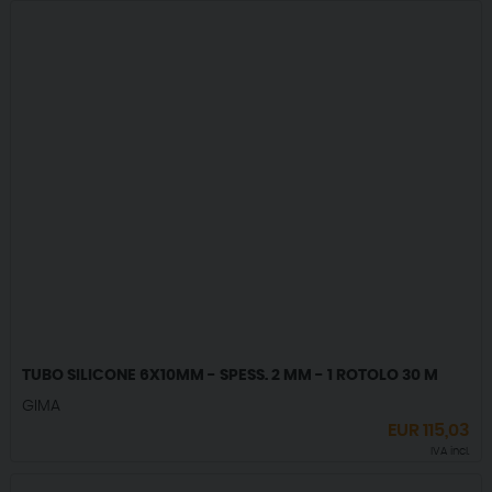
TUBO SILICONE 6X10MM - SPESS. 2 MM - 1 ROTOLO 30 M
GIMA
EUR
115,03
IVA incl.