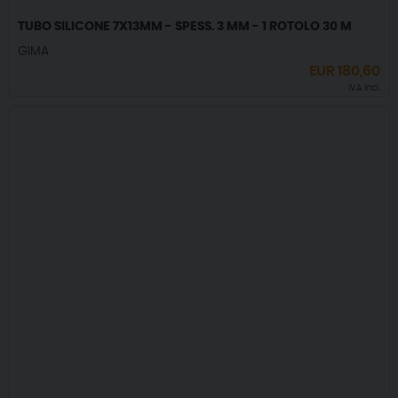
TUBO SILICONE 7X13MM - SPESS. 3 MM - 1 ROTOLO 30 M
GIMA
EUR
180,60
IVA incl.