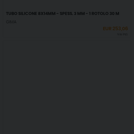
TUBO SILICONE 8X14MM - SPESS. 3 MM - 1 ROTOLO 30 M
GIMA
EUR
253,06
IVA incl.