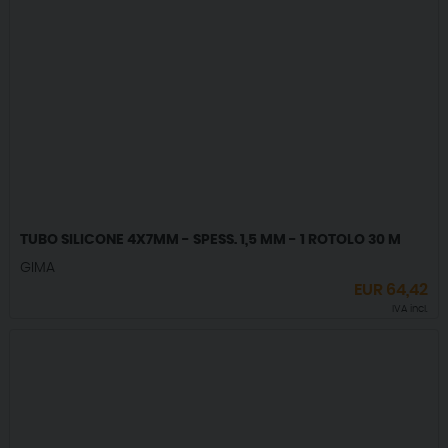
TUBO SILICONE 4X7MM - SPESS. 1,5 MM - 1 ROTOLO 30 M
GIMA
EUR
64,42
IVA incl.