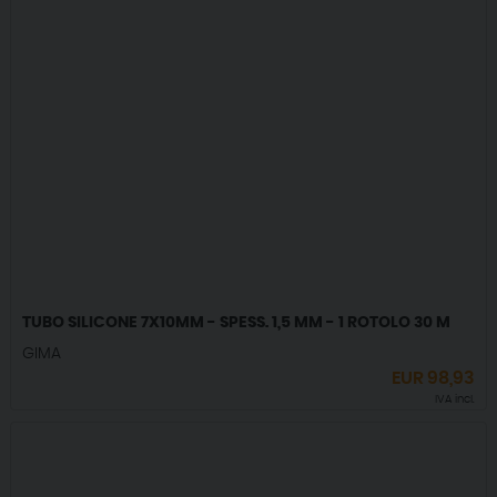
TUBO SILICONE 7X10MM - SPESS. 1,5 MM - 1 ROTOLO 30 M
GIMA
EUR
98,93
IVA incl.