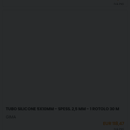
IVA incl.
TUBO SILICONE 5X10MM - SPESS. 2,5 MM - 1 ROTOLO 30 M
GIMA
EUR
118,47
IVA incl.