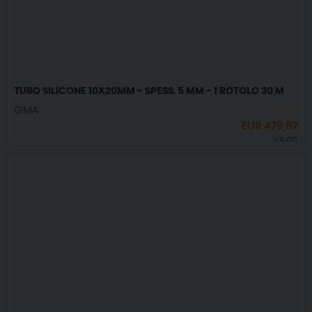
TUBO SILICONE 10X20MM - SPESS. 5 MM - 1 ROTOLO 30 M
GIMA
EUR
479,67
IVA incl.