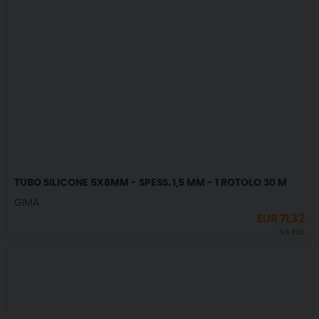
TUBO SILICONE 5X8MM - SPESS. 1,5 MM - 1 ROTOLO 30 M
GIMA
EUR
71,32
IVA incl.