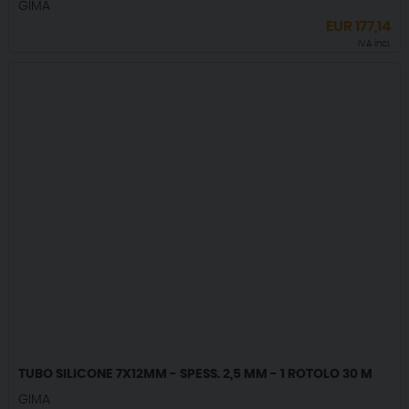
GIMA
EUR
177,14
IVA incl.
TUBO SILICONE 7X12MM - SPESS. 2,5 MM - 1 ROTOLO 30 M
GIMA