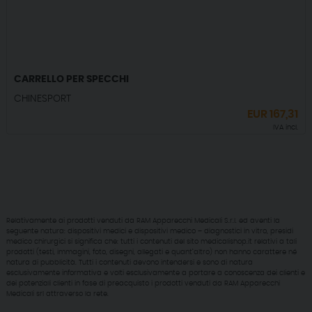
CARRELLO PER SPECCHI
CHINESPORT
EUR
167,31
IVA incl.
Relativamente ai prodotti venduti da RAM Apparecchi Medicali S.r.l. ed aventi la
seguente natura: dispositivi medici e dispositivi medico – diagnostici in vitro, presidi
medico chirurgici si significa che: tutti i contenuti del sito medicalishop.it relativi a tali
prodotti (testi, immagini, foto, disegni, allegati e quant’altro) non hanno carattere né
natura di pubblicità. Tutti i contenuti devono intendersi e sono di natura
esclusivamente informativa e volti esclusivamente a portare a conoscenza dei clienti e
dei potenziali clienti in fase di preacquisto i prodotti venduti da RAM Apparecchi
Medicali srl attraverso la rete.