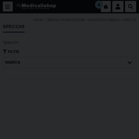
0
HOME
»
TERAPIA E RIABILITAZIONE
»
GINNASTICA MEDICA
»
SPECCHI
SPECCHI
Specchi
FILTRI
MARCA