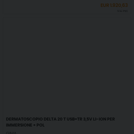
EUR
1.920,63
IVA incl.
DERMATOSCOPIO DELTA 20 T USB+TR 3,5V LI-ION PER
IMMERSIONE + POL
GIMA