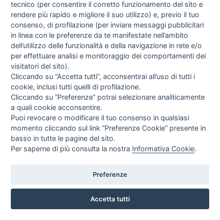
tecnico (per consentire il corretto funzionamento del sito e
EUR
377,30
rendere più rapido e migliore il suo utilizzo) e, previo il tuo
IVA incl.
consenso, di profilazione (per inviare messaggi pubblicitari
in linea con le preferenze da te manifestate nell’ambito
dell’utilizzo delle funzionalità e della navigazione in rete e/o
per effettuare analisi e monitoraggio dei comportamenti dei
visitatori del sito).
Cliccando su “Accetta tutti”, acconsentirai all’uso di tutti i
cookie, inclusi tutti quelli di profilazione.
Cliccando su “Preferenze” potrai selezionare analiticamente
a quali cookie acconsentire.
Puoi revocare o modificare il tuo consenso in qualsiasi
momento cliccando sul link “Preferenze Cookie” presente in
basso in tutte le pagine del sito.
Per saperne di più consulta la nostra
Informativa Cookie
.
Preferenze
DERMATOSCOPIO DELTA 20 T BETA4 NT 3,5V LI-ION PER
Accetta tutti
IMMERSIONE + POLARIZZ. K-262.24.420
HEINE