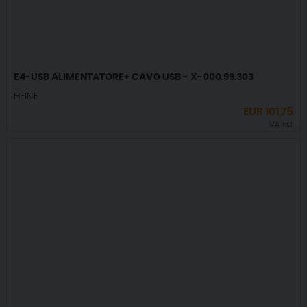
E4-USB ALIMENTATORE+ CAVO USB - X-000.99.303
HEINE
EUR
101,75
IVA incl.