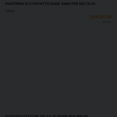
PIASTRINA DI CONTATTO DIAM. 8MM PER DELTA 20
GIMA
EUR
207,96
IVA incl.
FOTOADATTATORE DELTA 20 HEINE PER NIKON