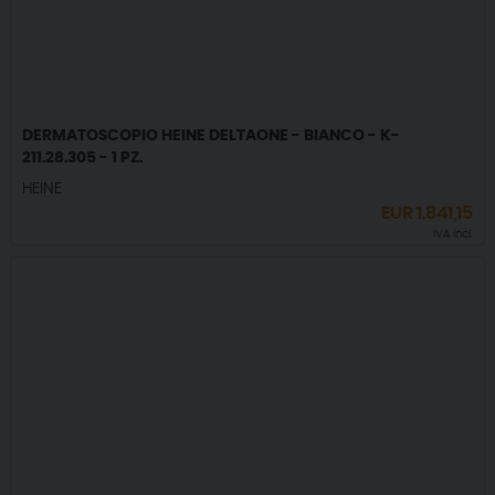
DERMATOSCOPIO HEINE DELTAONE - BIANCO - K-
211.28.305 - 1 PZ.
HEINE
EUR
1.841,15
IVA incl.