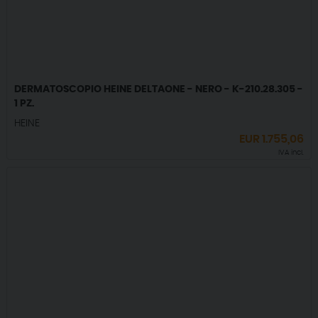
DERMATOSCOPIO HEINE DELTAONE - NERO - K-210.28.305 -
1 PZ.
HEINE
EUR
1.755,06
IVA incl.