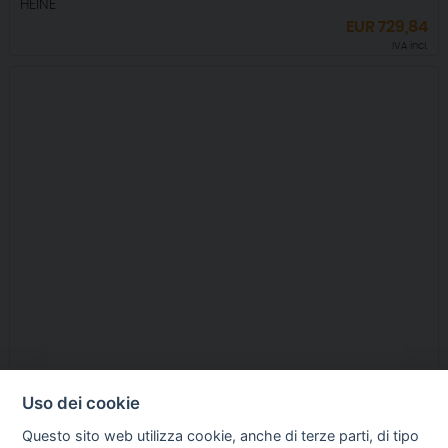
HEINE
EUR
729,84
IVA incl.
Uso dei cookie
RI-SCOPE TESTA DERMATOSCOPIO LED 3,5V
Questo sito web utilizza cookie, anche di terze parti, di tipo
GIMA