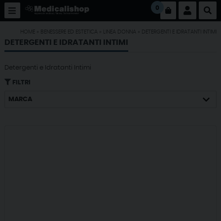
0
HOME
»
BENESSERE ED ESTETICA
»
LINEA DONNA
»
DETERGENTI E IDRATANTI INTIMI
DETERGENTI E IDRATANTI INTIMI
Detergenti e Idratanti Intimi
FILTRI
MARCA