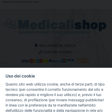
Medicali srl attraverso la rete.
VIA CASAREGIS, 19/25 R
(+39) 010-5761476
Uso dei cookie
INFO SULL'AZIENDA
HOME
Questo sito web utilizza cookie, anche di terze parti, di tipo
CHI SIAMO
tecnico (per consentire il corretto funzionamento del sito e
NOTIZIE
rendere più rapido e migliore il suo utilizzo) e, previo il tuo
CONTATTI
consenso, di profilazione (per inviare messaggi pubblicitari
in linea con le preferenze da te manifestate nell’ambito
dell’utilizzo delle funzionalità e della navigazione in rete e/o