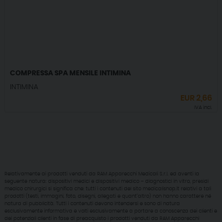
COMPRESSA SPA MENSILE INTIMINA
INTIMINA
EUR
2,66
IVA incl.
Relativamente ai prodotti venduti da RAM Apparecchi Medicali S.r.l. ed aventi la
seguente natura: dispositivi medici e dispositivi medico – diagnostici in vitro, presidi
medico chirurgici si significa che: tutti i contenuti del sito medicalishop.it relativi a tali
prodotti (testi, immagini, foto, disegni, allegati e quant’altro) non hanno carattere né
natura di pubblicità. Tutti i contenuti devono intendersi e sono di natura
esclusivamente informativa e volti esclusivamente a portare a conoscenza dei clienti e
dei potenziali clienti in fase di preacquisto i prodotti venduti da RAM Apparecchi