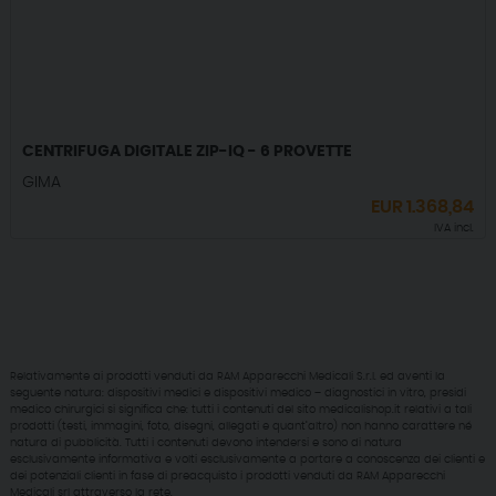
CENTRIFUGA DIGITALE ZIP-IQ - 6 PROVETTE
GIMA
EUR
1.368,84
IVA incl.
Relativamente ai prodotti venduti da RAM Apparecchi Medicali S.r.l. ed aventi la
seguente natura: dispositivi medici e dispositivi medico – diagnostici in vitro, presidi
medico chirurgici si significa che: tutti i contenuti del sito medicalishop.it relativi a tali
prodotti (testi, immagini, foto, disegni, allegati e quant’altro) non hanno carattere né
natura di pubblicità. Tutti i contenuti devono intendersi e sono di natura
esclusivamente informativa e volti esclusivamente a portare a conoscenza dei clienti e
dei potenziali clienti in fase di preacquisto i prodotti venduti da RAM Apparecchi
Medicali srl attraverso la rete.