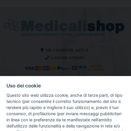
VIA CASAREGIS, 19/25 R
(+39) 010-5761476
Uso dei cookie
INFO SULL'AZIENDA
HOME
Questo sito web utilizza cookie, anche di terze parti, di tipo
CHI SIAMO
tecnico (per consentire il corretto funzionamento del sito e
NOTIZIE
rendere più rapido e migliore il suo utilizzo) e, previo il tuo
CONTATTI
consenso, di profilazione (per inviare messaggi pubblicitari
in linea con le preferenze da te manifestate nell’ambito
dell’utilizzo delle funzionalità e della navigazione in rete e/o