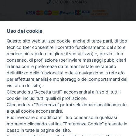
(+39) 010-5761476
Uso dei cookie
INFO SULL'AZIENDA
HOME
Questo sito web utilizza cookie, anche di terze parti, di tipo
CHI SIAMO
tecnico (per consentire il corretto funzionamento del sito e
NOTIZIE
rendere più rapido e migliore il suo utilizzo) e, previo il tuo
CONTATTI
consenso, di profilazione (per inviare messaggi pubblicitari
in linea con le preferenze da te manifestate nell’ambito
dell’utilizzo delle funzionalità e della navigazione in rete e/o
per effettuare analisi e monitoraggio dei comportamenti dei
GUIDA AGLI ACQUISTI
visitatori del sito).
PROCEDURA DI ACQUISTO
Cliccando su “Accetta tutti”, acconsentirai all’uso di tutti i
PAGAMENTI
cookie, inclusi tutti quelli di profilazione.
DIRITTO DI RECESSO
Cliccando su “Preferenze” potrai selezionare analiticamente
SPEDIZIONI E COSTI
a quali cookie acconsentire.
GESTIONE RESI
Puoi revocare o modificare il tuo consenso in qualsiasi
NEWSLETTER
momento cliccando sul link “Preferenze Cookie” presente in
basso in tutte le pagine del sito.