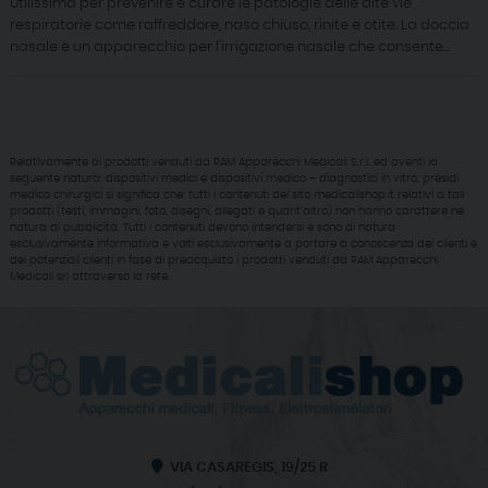
Utilissima per prevenire e curare le patologie delle alte vie
respiratorie come raffreddore, naso chiuso, rinite e otite. La doccia
nasale è un apparecchio per l'irrigazione nasale che consente...
Relativamente ai prodotti venduti da RAM Apparecchi Medicali S.r.l. ed aventi la
seguente natura: dispositivi medici e dispositivi medico – diagnostici in vitro, presidi
medico chirurgici si significa che: tutti i contenuti del sito medicalishop.it relativi a tali
prodotti (testi, immagini, foto, disegni, allegati e quant’altro) non hanno carattere né
natura di pubblicità. Tutti i contenuti devono intendersi e sono di natura
esclusivamente informativa e volti esclusivamente a portare a conoscenza dei clienti e
dei potenziali clienti in fase di preacquisto i prodotti venduti da RAM Apparecchi
Medicali srl attraverso la rete.
VIA CASAREGIS, 19/25 R