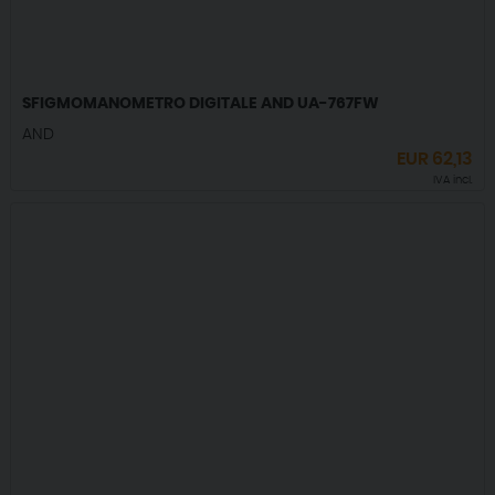
SFIGMOMANOMETRO DIGITALE AND UA-767FW
AND
EUR
62,13
IVA incl.