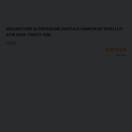
MISURATORE DI PRESSIONE DIGITALE OMRON M7 INTELLI IT
AFIB HEM-7380T1-EBK
GIMA
EUR
131,14
IVA incl.