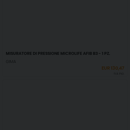
MISURATORE DI PRESSIONE MICROLIFE AFIB B3 - 1 PZ.
GIMA
EUR
130,47
IVA incl.