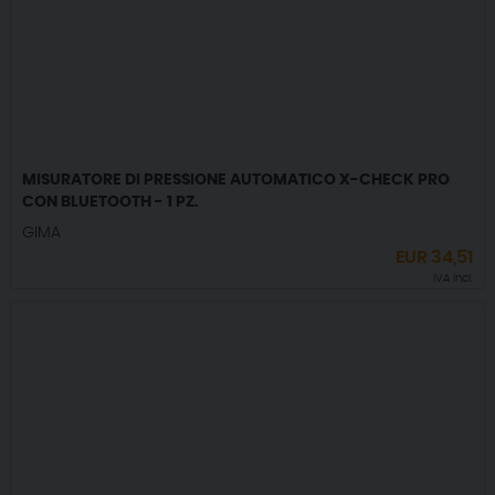
MISURATORE DI PRESSIONE AUTOMATICO X-CHECK PRO
CON BLUETOOTH - 1 PZ.
GIMA
EUR
34,51
IVA incl.