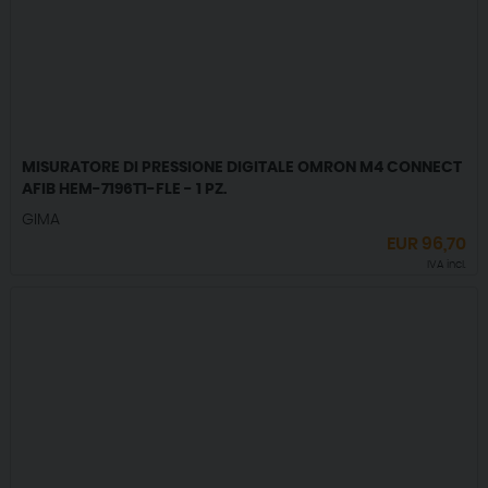
MISURATORE DI PRESSIONE DIGITALE OMRON M4 CONNECT
AFIB HEM-7196T1-FLE - 1 PZ.
GIMA
EUR
96,70
IVA incl.