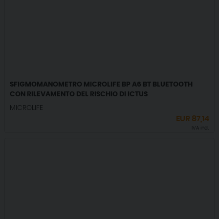
SFIGMOMANOMETRO MICROLIFE BP A6 BT BLUETOOTH
CON RILEVAMENTO DEL RISCHIO DI ICTUS
MICROLIFE
EUR
87,14
IVA incl.