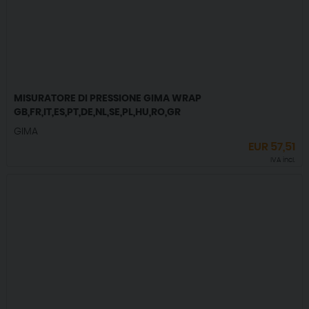
MISURATORE DI PRESSIONE GIMA WRAP
GB,FR,IT,ES,PT,DE,NL,SE,PL,HU,RO,GR
GIMA
EUR
57,51
IVA incl.