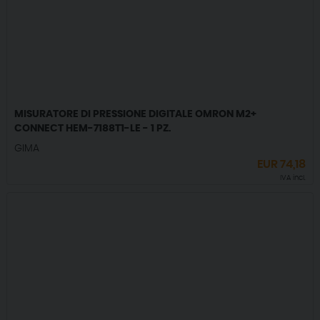
MISURATORE DI PRESSIONE DIGITALE OMRON M2+
CONNECT HEM-7188T1-LE - 1 PZ.
GIMA
EUR
74,18
IVA incl.