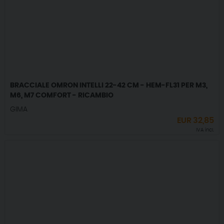
BRACCIALE OMRON INTELLI 22-42 CM - HEM-FL31 PER M3,
M6, M7 COMFORT - RICAMBIO
GIMA
EUR
32,85
IVA incl.