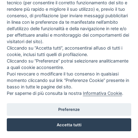
tecnico (per consentire il corretto funzionamento del sito e
rendere più rapido e migliore il suo utilizzo) e, previo il tuo
consenso, di profilazione (per inviare messaggi pubblicitari
in linea con le preferenze da te manifestate nell’ambito
SFIGMOMANOMETRO DIGITALE AND COMPACT UA-651
dell’utilizzo delle funzionalità e della navigazione in rete e/o
AND
per effettuare analisi e monitoraggio dei comportamenti dei
EUR
27,05
visitatori del sito).
IVA incl.
Cliccando su “Accetta tutti”, acconsentirai all’uso di tutti i
cookie, inclusi tutti quelli di profilazione.
Cliccando su “Preferenze” potrai selezionare analiticamente
a quali cookie acconsentire.
Puoi revocare o modificare il tuo consenso in qualsiasi
momento cliccando sul link “Preferenze Cookie” presente in
basso in tutte le pagine del sito.
Per saperne di più consulta la nostra
Informativa Cookie
.
Preferenze
Accetta tutti