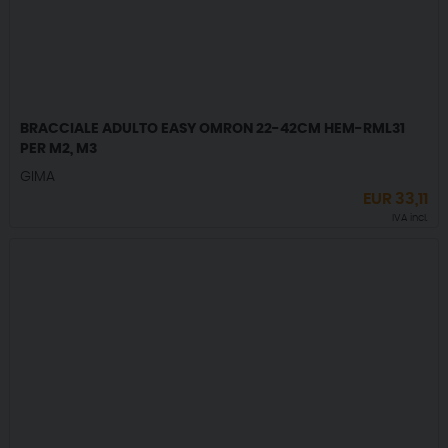
BRACCIALE ADULTO EASY OMRON 22-42CM HEM-RML31
PER M2, M3
GIMA
EUR
33,11
IVA incl.