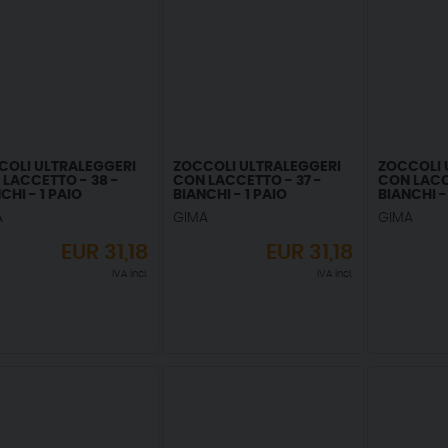
COLI ULTRALEGGERI
ZOCCOLI ULTRALEGGERI
ZOCCOLI 
LACCETTO - 38 -
CON LACCETTO - 37 -
CON LACC
CHI - 1 PAIO
BIANCHI - 1 PAIO
BIANCHI -
A
GIMA
GIMA
EUR
31,18
EUR
31,18
IVA incl.
IVA incl.