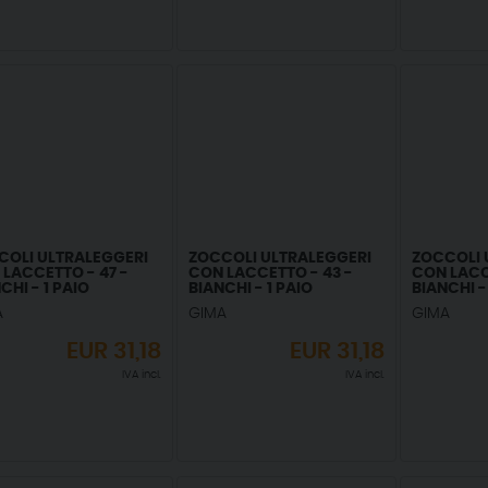
COLI ULTRALEGGERI
ZOCCOLI ULTRALEGGERI
ZOCCOLI 
LACCETTO - 47 -
CON LACCETTO - 43 -
CON LACC
CHI - 1 PAIO
BIANCHI - 1 PAIO
BIANCHI -
A
GIMA
GIMA
EUR
31,18
EUR
31,18
IVA incl.
IVA incl.