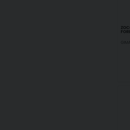
ZOCC
FORI
GIM