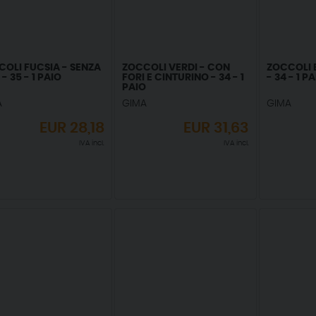
OLI FUCSIA - SENZA
ZOCCOLI VERDI - CON
ZOCCOLI 
 - 35 - 1 PAIO
FORI E CINTURINO - 34 - 1
- 34 - 1 P
PAIO
A
GIMA
GIMA
EUR
28,18
EUR
31,63
IVA incl.
IVA incl.