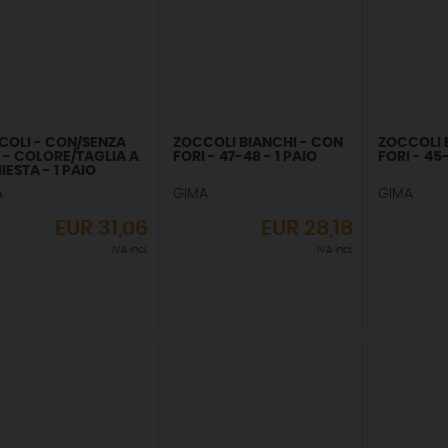
COLI - CON/SENZA
ZOCCOLI BIANCHI - CON
ZOCCOLI 
 - COLORE/TAGLIA A
FORI - 47-48 - 1 PAIO
FORI - 45-
IESTA - 1 PAIO
A
GIMA
GIMA
EUR
31,06
EUR
28,18
IVA incl.
IVA incl.