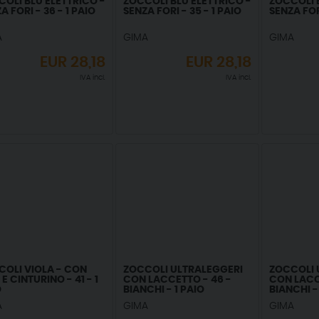
OLI BLU ELETTRICO -
ZOCCOLI BLU ELETTRICO -
ZOCCOLI 
A FORI - 36 - 1 PAIO
SENZA FORI - 35 - 1 PAIO
SENZA FORI
A
GIMA
GIMA
EUR
28,18
EUR
28,18
IVA incl.
IVA incl.
COLI VIOLA - CON
ZOCCOLI ULTRALEGGERI
ZOCCOLI 
 E CINTURINO - 41 - 1
CON LACCETTO - 46 -
CON LACC
O
BIANCHI - 1 PAIO
BIANCHI -
A
GIMA
GIMA