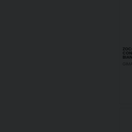
ZOC
CON 
BIAN
GIM