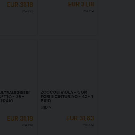
EUR
31,18
EUR
31,18
IVA incl.
IVA incl.
ZOCCOLI VIOLA - CON
ULTRALEGGERI
FORI E CINTURINO - 42 - 1
ETTO - 35 -
PAIO
 1 PAIO
GIMA
EUR
31,63
EUR
31,18
IVA incl.
IVA incl.