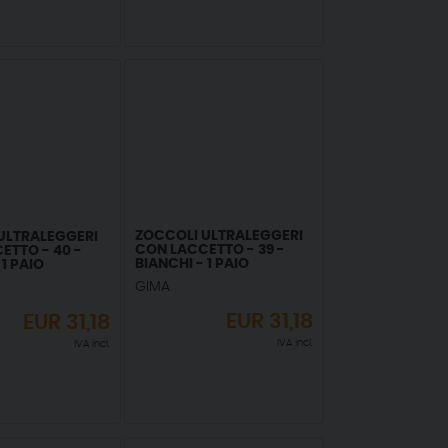
ZOCCOLI ULTRALEGGERI
ULTRALEGGERI
CON LACCETTO - 39 -
ETTO - 40 -
BIANCHI - 1 PAIO
 1 PAIO
GIMA
EUR
31,18
EUR
31,18
IVA incl.
IVA incl.