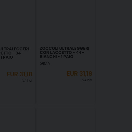
ZOCCOLI ULTRALEGGERI
ULTRALEGGERI
CON LACCETTO - 44 -
ETTO - 34 -
BIANCHI - 1 PAIO
 1 PAIO
GIMA
EUR
31,18
EUR
31,18
IVA incl.
IVA incl.