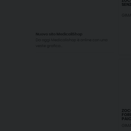
ZOCC
SENZ
GIM
Nuovo sito MedicaliShop
Da oggi Medicalishop è online con una
veste grafica...
ZOC
FORI
PAI
GIM