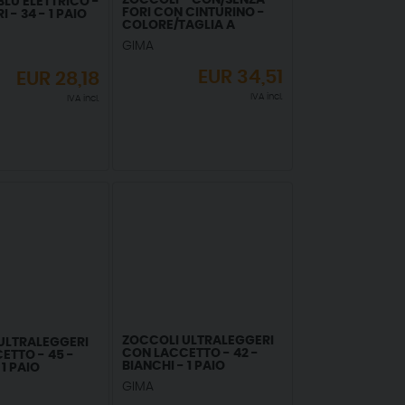
ZOCCOLI - CON/SENZA
BLU ELETTRICO -
FORI CON CINTURINO -
 - 34 - 1 PAIO
COLORE/TAGLIA A
RICHIESTA - 1 PAIO
GIMA
EUR
34,51
EUR
28,18
IVA incl.
IVA incl.
ZOCCOLI ULTRALEGGERI
ULTRALEGGERI
CON LACCETTO - 42 -
ETTO - 45 -
BIANCHI - 1 PAIO
 1 PAIO
GIMA