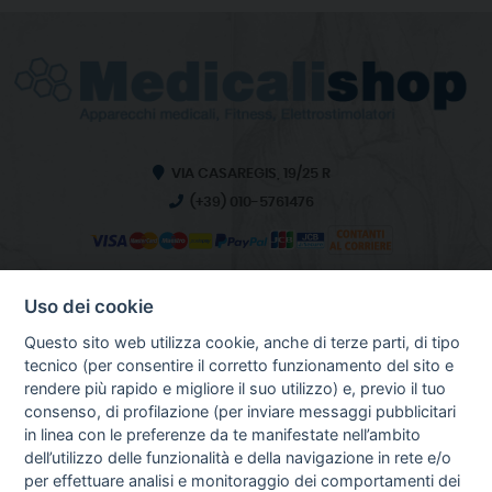
VIA CASAREGIS, 19/25 R
(+39) 010-5761476
Uso dei cookie
INFO SULL'AZIENDA
HOME
Questo sito web utilizza cookie, anche di terze parti, di tipo
CHI SIAMO
tecnico (per consentire il corretto funzionamento del sito e
NOTIZIE
rendere più rapido e migliore il suo utilizzo) e, previo il tuo
CONTATTI
consenso, di profilazione (per inviare messaggi pubblicitari
in linea con le preferenze da te manifestate nell’ambito
dell’utilizzo delle funzionalità e della navigazione in rete e/o
per effettuare analisi e monitoraggio dei comportamenti dei
GUIDA AGLI ACQUISTI