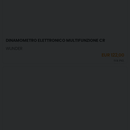
DINAMOMETRO ELETTRONICO MULTIFUNZIONE CR
WUNDER
EUR
122,00
IVA incl.