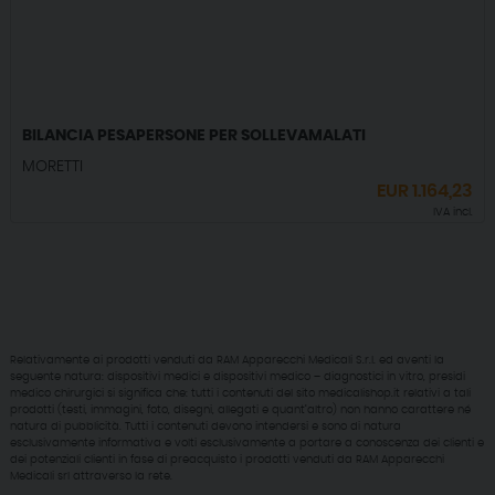
BILANCIA PESAPERSONE PER SOLLEVAMALATI
MORETTI
EUR
1.164,23
IVA incl.
Relativamente ai prodotti venduti da RAM Apparecchi Medicali S.r.l. ed aventi la
seguente natura: dispositivi medici e dispositivi medico – diagnostici in vitro, presidi
medico chirurgici si significa che: tutti i contenuti del sito medicalishop.it relativi a tali
prodotti (testi, immagini, foto, disegni, allegati e quant’altro) non hanno carattere né
natura di pubblicità. Tutti i contenuti devono intendersi e sono di natura
esclusivamente informativa e volti esclusivamente a portare a conoscenza dei clienti e
dei potenziali clienti in fase di preacquisto i prodotti venduti da RAM Apparecchi
Medicali srl attraverso la rete.