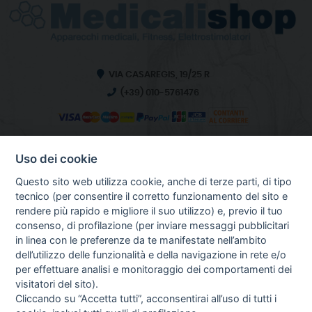
VIA CASAREGIS, 19/25 R
(+39) 010-5761476
Uso dei cookie
INFO SULL'AZIENDA
HOME
Questo sito web utilizza cookie, anche di terze parti, di tipo
CHI SIAMO
tecnico (per consentire il corretto funzionamento del sito e
NOTIZIE
rendere più rapido e migliore il suo utilizzo) e, previo il tuo
CONTATTI
consenso, di profilazione (per inviare messaggi pubblicitari
in linea con le preferenze da te manifestate nell’ambito
dell’utilizzo delle funzionalità e della navigazione in rete e/o
per effettuare analisi e monitoraggio dei comportamenti dei
GUIDA AGLI ACQUISTI
visitatori del sito).
PROCEDURA DI ACQUISTO
Cliccando su “Accetta tutti”, acconsentirai all’uso di tutti i
PAGAMENTI