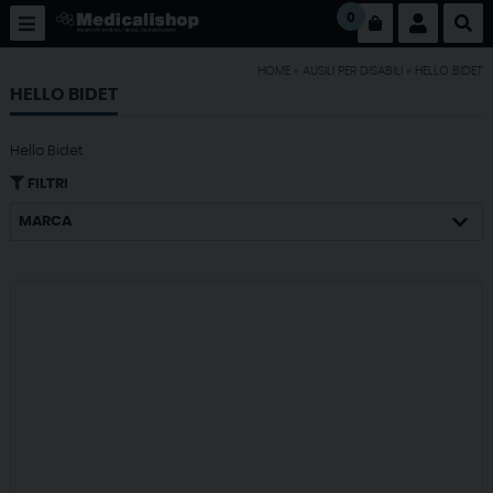
0
HOME
»
AUSILI PER DISABILI
»
HELLO BIDET
HELLO BIDET
Hello Bidet
FILTRI
MARCA