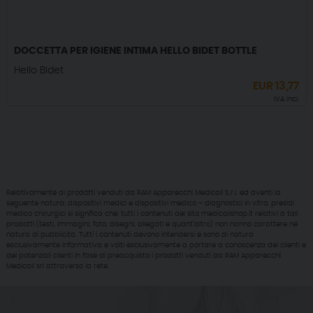
DOCCETTA PER IGIENE INTIMA HELLO BIDET BOTTLE
Hello Bidet
EUR
13,77
IVA incl.
Relativamente ai prodotti venduti da RAM Apparecchi Medicali S.r.l. ed aventi la
seguente natura: dispositivi medici e dispositivi medico – diagnostici in vitro, presidi
medico chirurgici si significa che: tutti i contenuti del sito medicalishop.it relativi a tali
prodotti (testi, immagini, foto, disegni, allegati e quant’altro) non hanno carattere né
natura di pubblicità. Tutti i contenuti devono intendersi e sono di natura
esclusivamente informativa e volti esclusivamente a portare a conoscenza dei clienti e
dei potenziali clienti in fase di preacquisto i prodotti venduti da RAM Apparecchi
Medicali srl attraverso la rete.