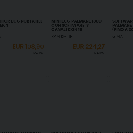
ITOR ECG PORTATILE
MINI ECG PALMARE 180D
SOFTWARE
EK S
CON SOFTWARE, 3
PALMARE 3
CANALI CON 19
(FINO A 20
INTERPRETAZIONI
A
RAM by HF
GIMA
EUR
108,90
EUR
224,27
IVA incl.
IVA incl.