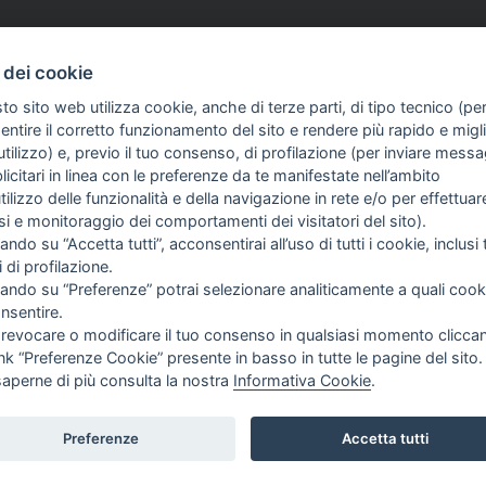
 dei cookie
to sito web utilizza cookie, anche di terze parti, di tipo tecnico (pe
d aventi la seguente natura: dispositivi medici e dispositivi medico – diagnostici in vitro, pre
ntire il corretto funzionamento del sito e rendere più rapido e miglio
egni, allegati e quant’altro) non hanno carattere né natura di pubblicità. Tutti i contenuti de
tilizzo) e, previo il tuo consenso, di profilazione (per inviare messa
clienti in fase di preacquisto i prodotti venduti da RAM Apparecchi Medicali srl attraverso l
icitari in linea con le preferenze da te manifestate nell’ambito
utilizzo delle funzionalità e della navigazione in rete e/o per effettuar
isi e monitoraggio dei comportamenti dei visitatori del sito).
FO SULL'AZIENDA
GUIDA AGLI ACQUISTI
ando su “Accetta tutti”, acconsentirai all’uso di tutti i cookie, inclusi t
OME
PROCEDURA DI ACQUISTO
i di profilazione.
I SIAMO
PAGAMENTI
cando su “Preferenze” potrai selezionare analiticamente a quali cook
TIZIE
DIRITTO DI RECESSO
nsentire.
NTATTI
SPEDIZIONI E COSTI
 revocare o modificare il tuo consenso in qualsiasi momento clicca
GESTIONE RESI
ink “Preferenze Cookie” presente in basso in tutte le pagine del sito.
saperne di più consulta la nostra
Informativa Cookie
.
Preferenze
Accetta tutti
T |
PRIVACY
|
COOKIE POLICY
|
PREFERENZE COOKIE
|
CREDITS
|
TOP