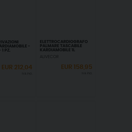
ELETTROCARDIOGRAFO
RIVAZIONI
PALMARE TASCABILE
RDIAMOBILE -
KARDIAMOBILE 1L
1 PZ.
ALIVECOR
EUR
158,95
EUR
212,04
IVA incl.
IVA incl.