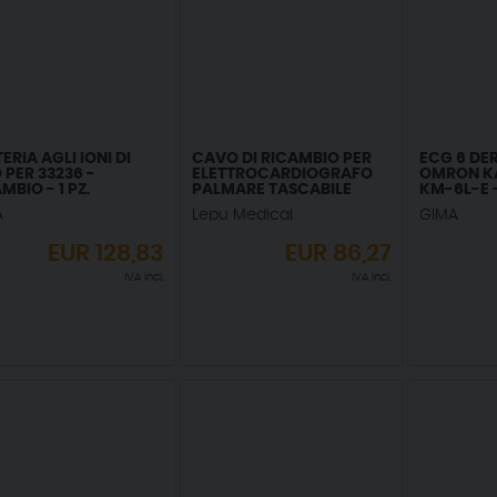
ERIA AGLI IONI DI
CAVO DI RICAMBIO PER
ECG 6 DE
O PER 33236 -
ELETTROCARDIOGRAFO
OMRON KA
MBIO - 1 PZ.
PALMARE TASCABILE
KM-6L-E - 
PCECG-500 COD. 33236
A
Lepu Medical
GIMA
EUR
128,83
EUR
86,27
IVA incl.
IVA incl.