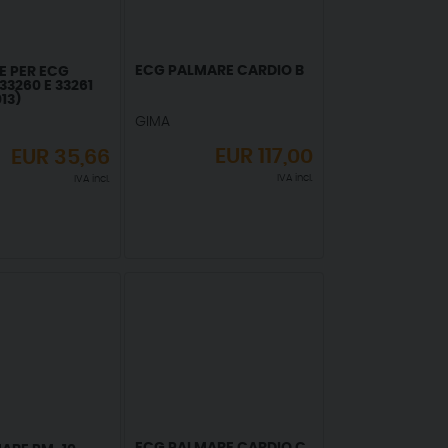
ECG PALMARE CARDIO B
 PER ECG
3260 E 33261
13)
GIMA
EUR
117,00
EUR
35,66
IVA incl.
IVA incl.