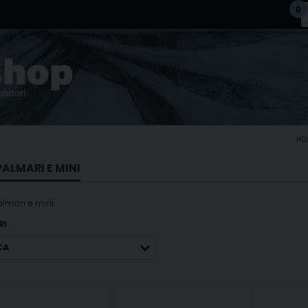
0
HO
PALMARI E MINI
lmari e mini
RI
CA