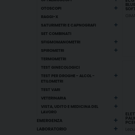
OFTALMOSCOPI
ECG
BLU
OTOSCOPI
SOFT
GIM
RAGGI-X
SATURIMETRI E CAPNOGRAFI
SET COMBINATI
SFIGMOMANOMETRI
SPIROMETRI
TERMOMETRI
TEST GINECOLOGICI
TEST PER DROGHE - ALCOL -
ETILOMETRI
TEST VARI
VETERINARIA
VISTA, UDITO E MEDICINA DEL
LAVORO
ELE
PAL
EMERGENZA
PCE
INT
LABORATORIO
Lepu
GLA