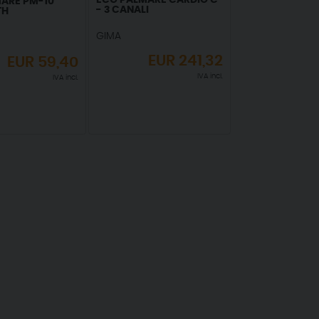
ECG PALMARE CARDIO C
ARE PM-10
- 3 CANALI
TH
GIMA
EUR
241,32
EUR
59,40
IVA incl.
IVA incl.