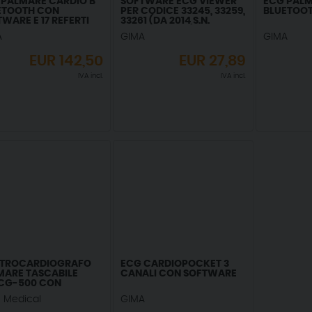
 PALMARE CARDIO B
SOFTWARE ECG VIEWER
ECG PALM
ETOOTH CON
PER CODICE 33245, 33259,
BLUETOO
WARE E 17 REFERTI
33261 (DA 2014 S.N.
XXS02JL01044)
A
GIMA
GIMA
EUR
142,50
EUR
27,89
IVA incl.
IVA incl.
TTROCARDIOGRAFO
ECG CARDIOPOCKET 3
MARE TASCABILE
CANALI CON SOFTWARE
CG-500 CON
ERPRETAZIONE
 Medical
GIMA
SGOW