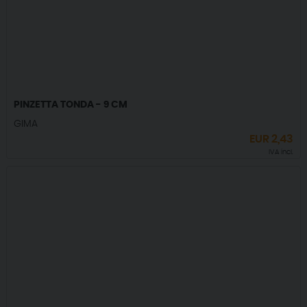
PINZETTA TONDA - 9 CM
GIMA
EUR
2,43
IVA incl.