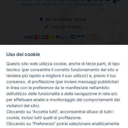
VIA CASAREGIS, 19/25 R
(+39) 010-5761476
Uso dei cookie
INFO SULL'AZIENDA
HOME
Questo sito web utilizza cookie, anche di terze parti, di tipo
CHI SIAMO
tecnico (per consentire il corretto funzionamento del sito e
NOTIZIE
rendere più rapido e migliore il suo utilizzo) e, previo il tuo
CONTATTI
consenso, di profilazione (per inviare messaggi pubblicitari
in linea con le preferenze da te manifestate nell’ambito
dell’utilizzo delle funzionalità e della navigazione in rete e/o
per effettuare analisi e monitoraggio dei comportamenti dei
GUIDA AGLI ACQUISTI
visitatori del sito).
PROCEDURA DI ACQUISTO
Cliccando su “Accetta tutti”, acconsentirai all’uso di tutti i
PAGAMENTI
cookie, inclusi tutti quelli di profilazione.
DIRITTO DI RECESSO
Cliccando su “Preferenze” potrai selezionare analiticamente
SPEDIZIONI E COSTI