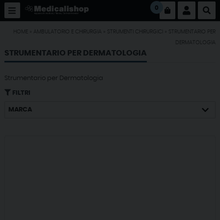
0
HOME
»
AMBULATORIO E CHIRURGIA
»
STRUMENTI CHIRURGICI
»
STRUMENTARIO PER
DERMATOLOGIA
STRUMENTARIO PER DERMATOLOGIA
Strumentario per Dermatologia
FILTRI
MARCA