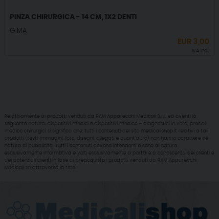
PINZA CHIRURGICA - 14 CM, 1X2 DENTI
GIMA
EUR
3,00
IVA incl.
Relativamente ai prodotti venduti da RAM Apparecchi Medicali S.r.l. ed aventi la
seguente natura: dispositivi medici e dispositivi medico – diagnostici in vitro, presidi
medico chirurgici si significa che: tutti i contenuti del sito medicalishop.it relativi a tali
prodotti (testi, immagini, foto, disegni, allegati e quant’altro) non hanno carattere né
natura di pubblicità. Tutti i contenuti devono intendersi e sono di natura
esclusivamente informativa e volti esclusivamente a portare a conoscenza dei clienti e
dei potenziali clienti in fase di preacquisto i prodotti venduti da RAM Apparecchi
Medicali srl attraverso la rete.