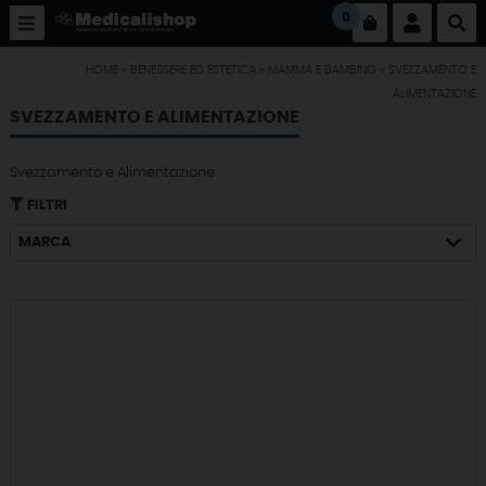
0
HOME
»
BENESSERE ED ESTETICA
»
MAMMA E BAMBINO
»
SVEZZAMENTO E
ALIMENTAZIONE
SVEZZAMENTO E ALIMENTAZIONE
Svezzamento e Alimentazione
FILTRI
MARCA