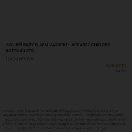
COLIBRÌ BABY FLAEM VA30PK1 - APPARECCHIO PER
SOTTOVUOTO
FLAEM NUOVA
EUR
67,10
IVA incl.
Relativamente ai prodotti venduti da RAM Apparecchi Medicali S.r.l. ed aventi la
seguente natura: dispositivi medici e dispositivi medico – diagnostici in vitro, presidi
medico chirurgici si significa che: tutti i contenuti del sito medicalishop.it relativi a tali
prodotti (testi, immagini, foto, disegni, allegati e quant’altro) non hanno carattere né
natura di pubblicità. Tutti i contenuti devono intendersi e sono di natura