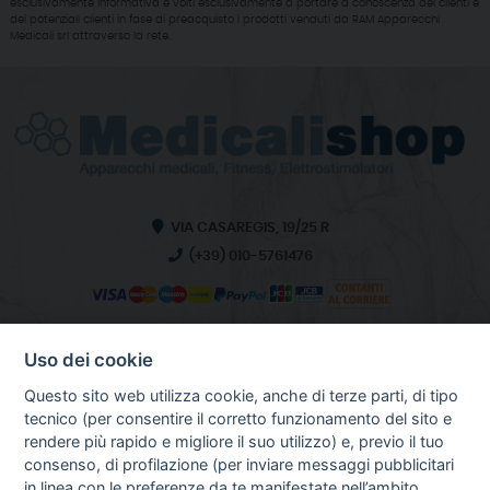
esclusivamente informativa e volti esclusivamente a portare a conoscenza dei clienti e
dei potenziali clienti in fase di preacquisto i prodotti venduti da RAM Apparecchi
Medicali srl attraverso la rete.
VIA CASAREGIS, 19/25 R
(+39) 010-5761476
Uso dei cookie
INFO SULL'AZIENDA
HOME
Questo sito web utilizza cookie, anche di terze parti, di tipo
CHI SIAMO
tecnico (per consentire il corretto funzionamento del sito e
NOTIZIE
rendere più rapido e migliore il suo utilizzo) e, previo il tuo
CONTATTI
consenso, di profilazione (per inviare messaggi pubblicitari
in linea con le preferenze da te manifestate nell’ambito