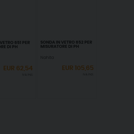
SONDA IN VETRO 652 PER
VETRO 651 PER
MISURATORE DI PH
RE DI PH
Nahita
EUR
105,65
EUR
62,54
IVA incl.
IVA incl.