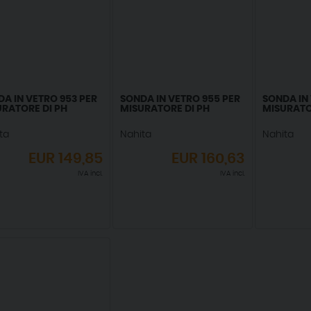
A IN VETRO 953 PER
SONDA IN VETRO 955 PER
SONDA IN 
URATORE DI PH
MISURATORE DI PH
MISURATO
ta
Nahita
Nahita
EUR
149,85
EUR
160,63
IVA incl.
IVA incl.