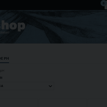
0
E PH
 pH
RI
CA