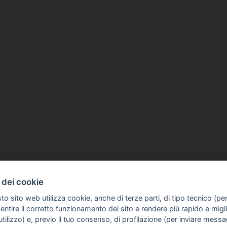
 dei cookie
to sito web utilizza cookie, anche di terze parti, di tipo tecnico (pe
d aventi la seguente natura: dispositivi medici e dispositivi medico – diagnostici in vitro, pre
ntire il corretto funzionamento del sito e rendere più rapido e miglio
egni, allegati e quant’altro) non hanno carattere né natura di pubblicità. Tutti i contenuti de
tilizzo) e, previo il tuo consenso, di profilazione (per inviare messa
clienti in fase di preacquisto i prodotti venduti da RAM Apparecchi Medicali srl attraverso l