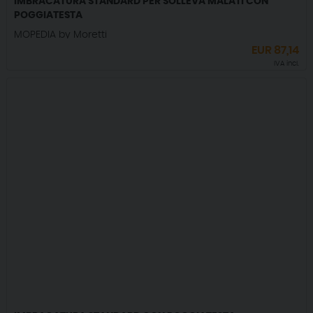
IMBRACATURA STANDARD PER SOLLEVA MALATI CON
POGGIATESTA
MOPEDIA by Moretti
EUR
87,14
IVA incl.