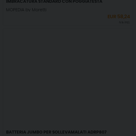
IMBRACATURA STANDARD CON POGGIATESTA
MOPEDIA by Moretti
EUR
58,24
IVA incl.
BATTERIA JUMBO PER SOLLEVAMALATI ADRP807