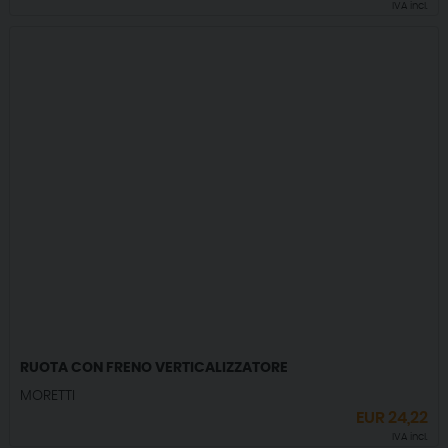
IVA incl.
RUOTA CON FRENO VERTICALIZZATORE
MORETTI
EUR
24,22
IVA incl.