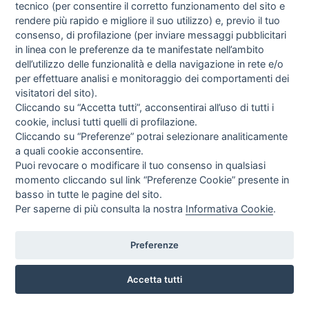
tecnico (per consentire il corretto funzionamento del sito e
rendere più rapido e migliore il suo utilizzo) e, previo il tuo
consenso, di profilazione (per inviare messaggi pubblicitari
in linea con le preferenze da te manifestate nell’ambito
dell’utilizzo delle funzionalità e della navigazione in rete e/o
per effettuare analisi e monitoraggio dei comportamenti dei
visitatori del sito).
Cliccando su “Accetta tutti”, acconsentirai all’uso di tutti i
IMBRACATURA PER SOLLEVATORE
cookie, inclusi tutti quelli di profilazione.
Cliccando su “Preferenze” potrai selezionare analiticamente
KSP Italia
a quali cookie acconsentire.
EUR
186,49
Puoi revocare o modificare il tuo consenso in qualsiasi
IVA incl.
momento cliccando sul link “Preferenze Cookie” presente in
basso in tutte le pagine del sito.
Per saperne di più consulta la nostra
Informativa Cookie
.
Preferenze
Accetta tutti