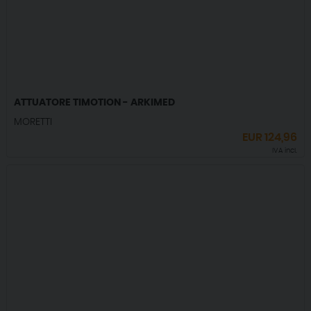
ATTUATORE TIMOTION - ARKIMED
MORETTI
EUR
124,96
IVA incl.