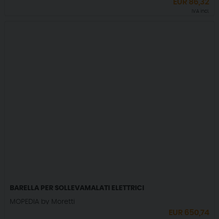
EUR
86,32
IVA incl.
BARELLA PER SOLLEVAMALATI ELETTRICI
MOPEDIA by Moretti
EUR
650,74