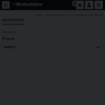
0
HOME
»
AUSILI PER DISABILI
»
SOLLEVAMALATI
»
ACCESSORI
ACCESSORI
Accessori
FILTRI
MARCA