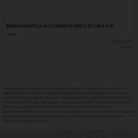
BENDA ELASTICA ALL'OSSIDO DI ZINCO 10 CM X 5 M
GIMA
EUR
7,48
IVA incl.
Relativamente ai prodotti venduti da RAM Apparecchi Medicali S.r.l. ed aventi la
seguente natura: dispositivi medici e dispositivi medico – diagnostici in vitro, presidi
medico chirurgici si significa che: tutti i contenuti del sito medicalishop.it relativi a tali
prodotti (testi, immagini, foto, disegni, allegati e quant’altro) non hanno carattere né
natura di pubblicità. Tutti i contenuti devono intendersi e sono di natura
esclusivamente informativa e volti esclusivamente a portare a conoscenza dei clienti e
dei potenziali clienti in fase di preacquisto i prodotti venduti da RAM Apparecchi
Medicali srl attraverso la rete.