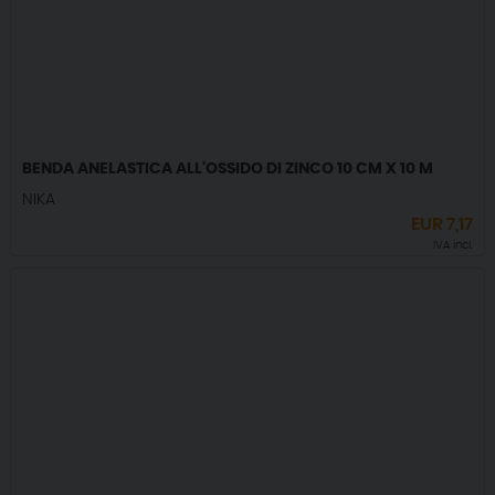
BENDA ANELASTICA ALL'OSSIDO DI ZINCO 10 CM X 10 M
NIKA
EUR
7,17
IVA incl.