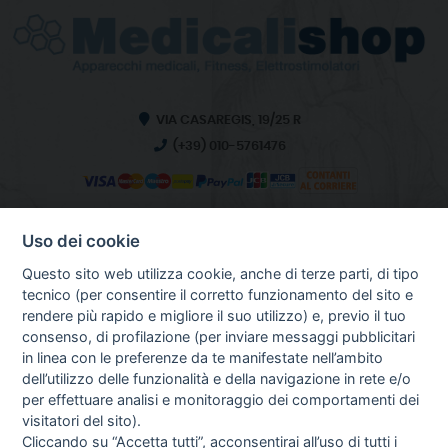
VIA CASAREGIS, 19/25 R
(+39) 010-5761476
Uso dei cookie
INFO SULL'AZIENDA
HOME
Questo sito web utilizza cookie, anche di terze parti, di tipo
CHI SIAMO
tecnico (per consentire il corretto funzionamento del sito e
NOTIZIE
rendere più rapido e migliore il suo utilizzo) e, previo il tuo
CONTATTI
consenso, di profilazione (per inviare messaggi pubblicitari
in linea con le preferenze da te manifestate nell’ambito
dell’utilizzo delle funzionalità e della navigazione in rete e/o
per effettuare analisi e monitoraggio dei comportamenti dei
GUIDA AGLI ACQUISTI
visitatori del sito).
PROCEDURA DI ACQUISTO
Cliccando su “Accetta tutti”, acconsentirai all’uso di tutti i
PAGAMENTI