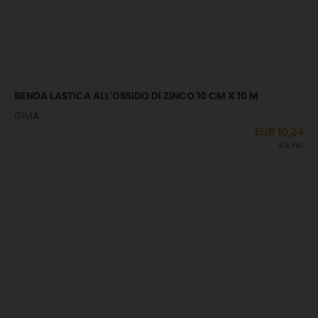
BENDA LASTICA ALL'OSSIDO DI ZINCO 10 CM X 10 M
GIMA
EUR
10,24
IVA incl.