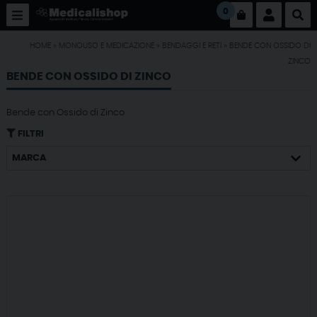
0
HOME
»
MONOUSO E MEDICAZIONE
»
BENDAGGI E RETI
»
BENDE CON OSSIDO DI
ZINCO
BENDE CON OSSIDO DI ZINCO
Bende con Ossido di Zinco
FILTRI
MARCA