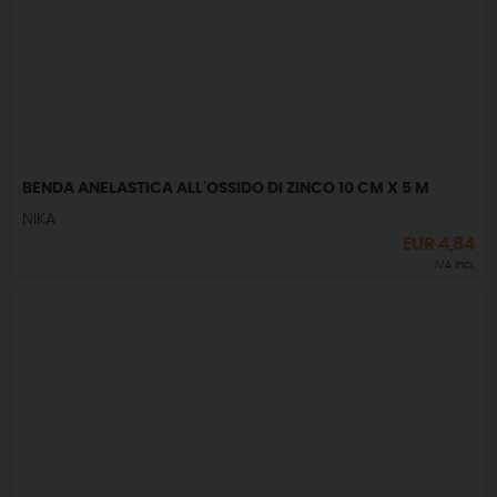
BENDA ANELASTICA ALL'OSSIDO DI ZINCO 10 CM X 5 M
NIKA
EUR
4,84
IVA incl.