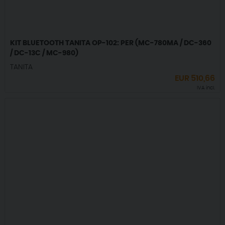
KIT BLUETOOTH TANITA OP-102: PER (MC-780MA / DC-360
/ DC-13C / MC-980)
TANITA
EUR
510,66
IVA incl.