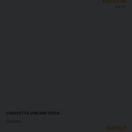
EUR
213,50
IVA incl.
CHIAVETTA USB ANT STICK
Garmin
EUR
69,71