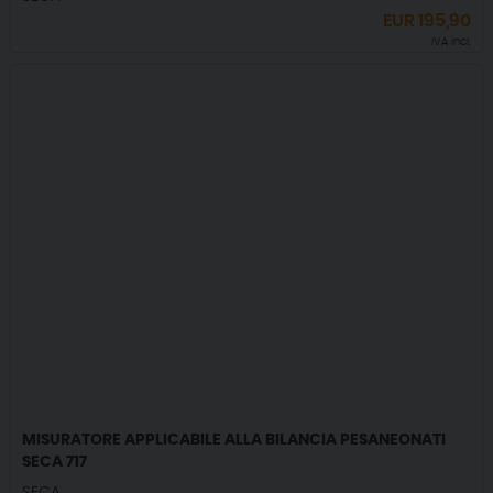
EUR
195,90
IVA incl.
MISURATORE APPLICABILE ALLA BILANCIA PESANEONATI
SECA 717