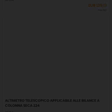
SECA
EUR
139,13
IVA incl.
ALTIMETRO TELESCOPICO APPLICABILE ALLE BILANCE A
COLONNA SECA 224