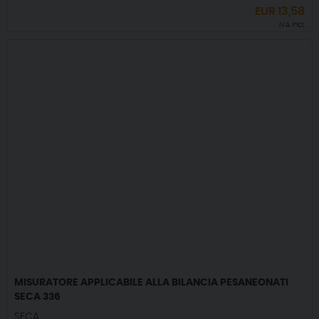
EUR
13,58
IVA incl.
MISURATORE APPLICABILE ALLA BILANCIA PESANEONATI
SECA 336
SECA