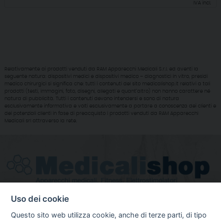
IVA incl.
Relativamente ai prodotti venduti da RAM Apparecchi Medicali S.r.l. ed aventi la
seguente natura: dispositivi medici e dispositivi medico – diagnostici in vitro, presidi
medico chirurgici si significa che: tutti i contenuti del sito medicalishop.it relativi a tali
prodotti (testi, immagini, foto, disegni, allegati e quant’altro) non hanno carattere né
natura di pubblicità. Tutti i contenuti devono intendersi e sono di natura
esclusivamente informativa e volti esclusivamente a portare a conoscenza dei clienti e
dei potenziali clienti in fase di preacquisto i prodotti venduti da RAM Apparecchi
Medicali srl attraverso la rete.
Uso dei cookie
VIA CASAREGIS, 19/25 R
Questo sito web utilizza cookie, anche di terze parti, di tipo
(+39) 010-5761476