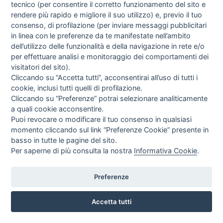
tecnico (per consentire il corretto funzionamento del sito e
rendere più rapido e migliore il suo utilizzo) e, previo il tuo
consenso, di profilazione (per inviare messaggi pubblicitari
in linea con le preferenze da te manifestate nell’ambito
dell’utilizzo delle funzionalità e della navigazione in rete e/o
INFO SULL'AZIENDA
per effettuare analisi e monitoraggio dei comportamenti dei
HOME
visitatori del sito).
CHI SIAMO
Cliccando su “Accetta tutti”, acconsentirai all’uso di tutti i
NOTIZIE
cookie, inclusi tutti quelli di profilazione.
CONTATTI
Cliccando su “Preferenze” potrai selezionare analiticamente
a quali cookie acconsentire.
Puoi revocare o modificare il tuo consenso in qualsiasi
GUIDA AGLI ACQUISTI
momento cliccando sul link “Preferenze Cookie” presente in
PROCEDURA DI ACQUISTO
basso in tutte le pagine del sito.
PAGAMENTI
Per saperne di più consulta la nostra
Informativa Cookie
.
DIRITTO DI RECESSO
SPEDIZIONI E COSTI
Preferenze
GESTIONE RESI
NEWSLETTER
Accetta tutti