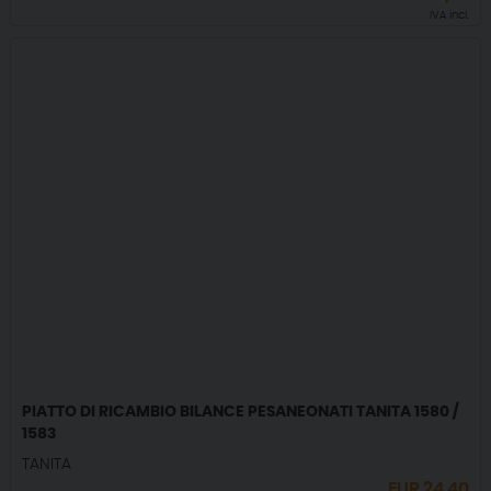
IVA incl.
PIATTO DI RICAMBIO BILANCE PESANEONATI TANITA 1580 /
1583
TANITA
EUR
24,40