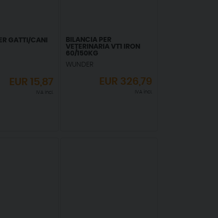
BILANCIA PER
ER GATTI/CANI
VETERINARIA VT1 IRON
60/150KG
WUNDER
EUR
326,79
EUR
15,87
IVA incl.
IVA incl.