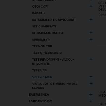
OFTALMOSCOPI
SET
VETE
OTOSCOPI
DELU
AA -
RAGGI-X
Ries
SATURIMETRI E CAPNOGRAFI
SET COMBINATI
SFIGMOMANOMETRI
SPIROMETRI
TERMOMETRI
TEST GINECOLOGICI
TEST PER DROGHE - ALCOL -
ETILOMETRI
TEST VARI
VETERINARIA
VISTA, UDITO E MEDICINA DEL
LAVORO
BILA
EMERGENZA
MED
LABORATORIO
GIM