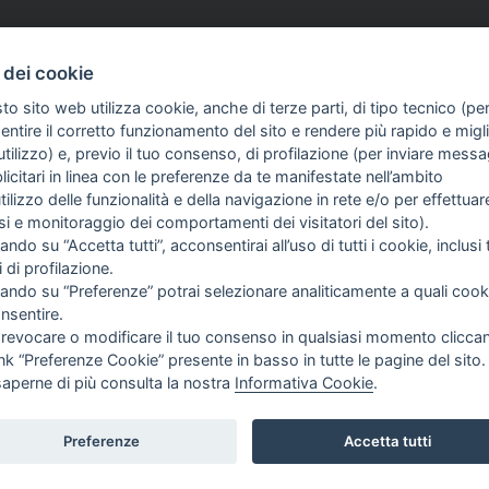
 dei cookie
to sito web utilizza cookie, anche di terze parti, di tipo tecnico (pe
d aventi la seguente natura: dispositivi medici e dispositivi medico – diagnostici in vitro, pre
ntire il corretto funzionamento del sito e rendere più rapido e miglio
egni, allegati e quant’altro) non hanno carattere né natura di pubblicità. Tutti i contenuti de
tilizzo) e, previo il tuo consenso, di profilazione (per inviare messa
clienti in fase di preacquisto i prodotti venduti da RAM Apparecchi Medicali srl attraverso l
icitari in linea con le preferenze da te manifestate nell’ambito
utilizzo delle funzionalità e della navigazione in rete e/o per effettuar
isi e monitoraggio dei comportamenti dei visitatori del sito).
FO SULL'AZIENDA
GUIDA AGLI ACQUISTI
ando su “Accetta tutti”, acconsentirai all’uso di tutti i cookie, inclusi t
OME
PROCEDURA DI ACQUISTO
i di profilazione.
I SIAMO
PAGAMENTI
cando su “Preferenze” potrai selezionare analiticamente a quali cook
TIZIE
DIRITTO DI RECESSO
nsentire.
NTATTI
SPEDIZIONI E COSTI
 revocare o modificare il tuo consenso in qualsiasi momento clicca
GESTIONE RESI
ink “Preferenze Cookie” presente in basso in tutte le pagine del sito.
saperne di più consulta la nostra
Informativa Cookie
.
Preferenze
Accetta tutti
T |
PRIVACY
|
COOKIE POLICY
|
PREFERENZE COOKIE
|
CREDITS
|
TOP