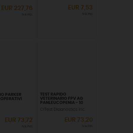
EUR
7,53
EUR
227,76
IVA incl.
IVA incl.
TEST RAPIDO
IO PARKER
VETERINARIO FPV AG
OPERATIVI
PANLEUCOPENIA - 10
TEST
CiTest Diagnostics Inc.
EUR
73,20
EUR
73,72
IVA incl.
IVA incl.