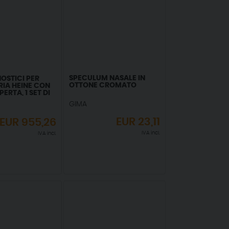
SPECULUM NASALE IN
OSTICI PER
OTTONE CROMATO
RIA HEINE CON
ERTA, 1 SET DI
 CHIUSI -
GIMA
2.5V
EUR
23,11
EUR
955,26
IVA incl.
IVA incl.