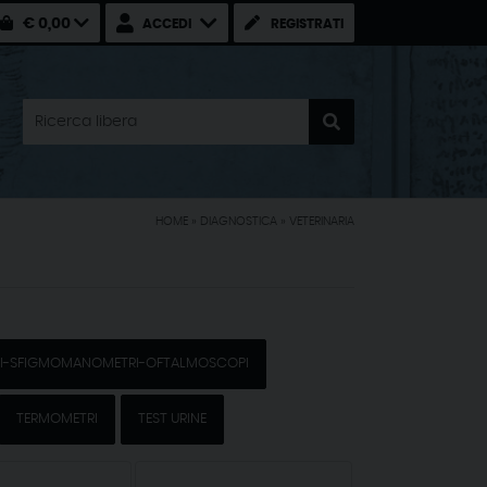
€ 0,00
ACCEDI
REGISTRATI
HOME
»
DIAGNOSTICA
»
VETERINARIA
I-SFIGMOMANOMETRI-OFTALMOSCOPI
TERMOMETRI
TEST URINE