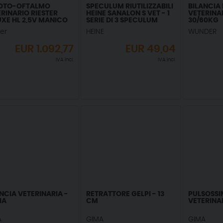
 OTO-OFTALMO
SPECULUM RIUTILIZZABILI
BILANCIA
RINARIO RIESTER
HEINE SANALON S VET - 1
VETERINAR
XE HL 2,5V MANICO
SERIE DI 3 SPECULUM
30/60KG
 3869
RIUTILIZZABILI IN
ter
HEINE
WUNDER
SANALONS
EUR
1.092,77
EUR
49,04
IVA incl.
IVA incl.
NCIA VETERINARIA -
RETRATTORE GELPI - 13
PULSOSSI
IA
CM
VETERINA
A
GIMA
GIMA