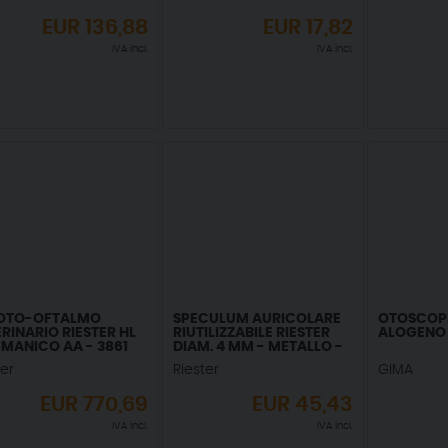
EUR
136,88
EUR
17,82
IVA incl.
IVA incl.
 OTO-OFTALMO
SPECULUM AURICOLARE
OTOSCOP
RINARIO RIESTER HL
RIUTILIZZABILE RIESTER
ALOGENO 
 MANICO AA - 3861
DIAM. 4 MM - METALLO -
10881
ter
Riester
GIMA
EUR
770,69
EUR
45,43
IVA incl.
IVA incl.