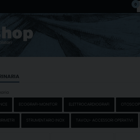
0
RINARIA
naria
ANCE
ECOGRAFI-MONITOR
ELETTROCARDIOGRAFI
OTOSCOP
RIMETRI
STRUMENTARIO INOX
TAVOLI- ACCESSORI OPERATIVI