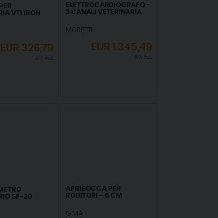
ELETTROCARDIOGRAFO -
 PER
3 CANALI VETERINARIA
IA VT1 IRON
MORETTI
EUR
1.345,49
EUR
326,79
IVA incl.
IVA incl.
APRIBOCCA PER
METRO
RODITORI - 6 CM
RIO SP-20
GIMA