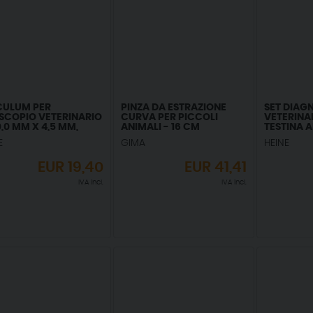
CULUM PER
PINZA DA ESTRAZIONE
SET DIAGN
SCOPIO VETERINARIO
CURVA PER PICCOLI
VETERINA
0,0 MM X 4,5 MM,
ANIMALI - 16 CM
TESTINA AP
ILIZZABILE, SANALON
SPECULUM
E
GIMA
HEINE
LUNGHI - 
EUR
19,40
EUR
41,41
IVA incl.
IVA incl.