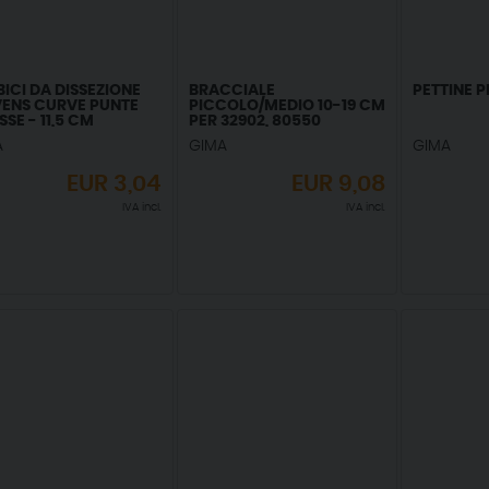
ICI DA DISSEZIONE
BRACCIALE
PETTINE P
VENS CURVE PUNTE
PICCOLO/MEDIO 10-19 CM
SE - 11,5 CM
PER 32902, 80550
A
GIMA
GIMA
EUR
3,04
EUR
9,08
IVA incl.
IVA incl.