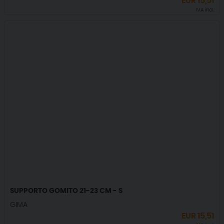
EUR
15,51
IVA incl.
SUPPORTO GOMITO 21-23 CM - S
GIMA
EUR
15,51