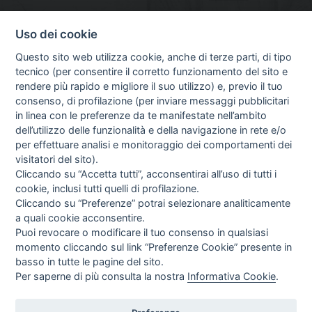
Uso dei cookie
INFO SULL'AZIENDA
HOME
Questo sito web utilizza cookie, anche di terze parti, di tipo
CHI SIAMO
tecnico (per consentire il corretto funzionamento del sito e
NOTIZIE
rendere più rapido e migliore il suo utilizzo) e, previo il tuo
CONTATTI
consenso, di profilazione (per inviare messaggi pubblicitari
in linea con le preferenze da te manifestate nell’ambito
dell’utilizzo delle funzionalità e della navigazione in rete e/o
per effettuare analisi e monitoraggio dei comportamenti dei
GUIDA AGLI ACQUISTI
visitatori del sito).
PROCEDURA DI ACQUISTO
Cliccando su “Accetta tutti”, acconsentirai all’uso di tutti i
PAGAMENTI
cookie, inclusi tutti quelli di profilazione.
DIRITTO DI RECESSO
Cliccando su “Preferenze” potrai selezionare analiticamente
SPEDIZIONI E COSTI
a quali cookie acconsentire.
GESTIONE RESI
Puoi revocare o modificare il tuo consenso in qualsiasi
NEWSLETTER
momento cliccando sul link “Preferenze Cookie” presente in
basso in tutte le pagine del sito.
Per saperne di più consulta la nostra
Informativa Cookie
.
Letta l’informativa privacy acconsento espressamente al trattamento dei miei
dati personali per comunicazioni e messaggi con finalità di marketing.
Consulta la nostra Privacy Policy