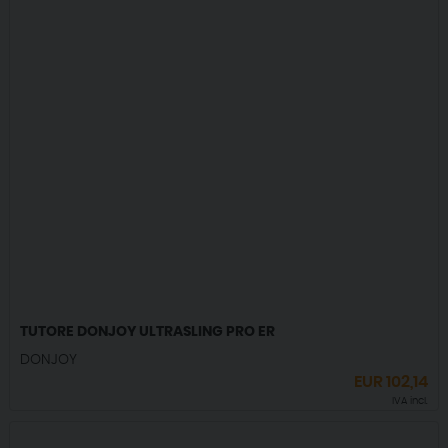
TUTORE DONJOY ULTRASLING PRO ER
DONJOY
EUR
102,14
IVA incl.