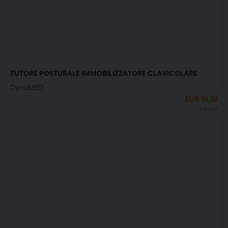
TUTORE POSTURALE IMMOBILIZZATORE CLAVICOLARE
DynaMED
EUR
16,19
IVA incl.