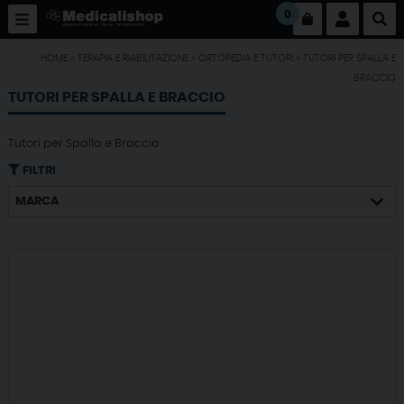
0
HOME
»
TERAPIA E RIABILITAZIONE
»
ORTOPEDIA E TUTORI
»
TUTORI PER SPALLA E
BRACCIO
TUTORI PER SPALLA E BRACCIO
Tutori per Spalla e Braccio
FILTRI
MARCA