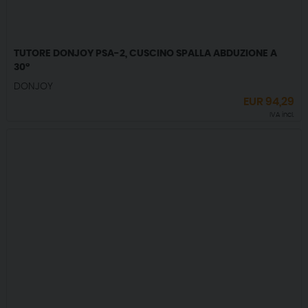
TUTORE DONJOY PSA-2, CUSCINO SPALLA ABDUZIONE A
30°
DONJOY
EUR
94,29
IVA incl.