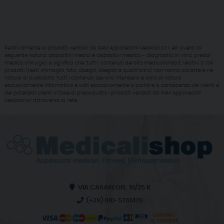
Relativamente ai prodotti venduti da RAM Apparecchi Medicali S.r.l. ed aventi la
seguente natura: dispositivi medici e dispositivi medico – diagnostici in vitro, presidi
medico chirurgici si significa che: tutti i contenuti del sito medicalishop.it relativi a tali
prodotti (testi, immagini, foto, disegni, allegati e quant’altro) non hanno carattere né
natura di pubblicità. Tutti i contenuti devono intendersi e sono di natura
esclusivamente informativa e volti esclusivamente a portare a conoscenza dei clienti e
dei potenziali clienti in fase di preacquisto i prodotti venduti da RAM Apparecchi
Medicali srl attraverso la rete.
VIA CASAREGIS, 19/25 R
(+39) 010-5761476