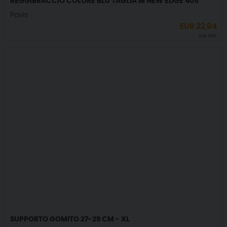
REGGIBRACCIO COLORE BLU TAGLIA M NEW EDGE 405
Pavis
EUR
22,94
IVA incl.
SUPPORTO GOMITO 27-29 CM - XL