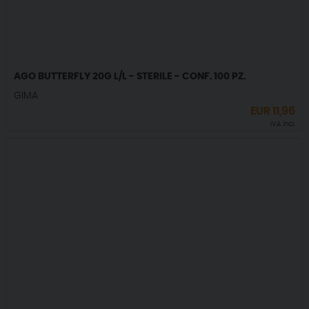
AGO BUTTERFLY 20G L/L - STERILE - CONF. 100 PZ.
GIMA
EUR
11,96
IVA incl.