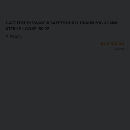
CATETERE IV VASOFIX SAFETY PUR B-BRAUN 20G 33 MM -
STERILE - CONF. 50 PZ.
B. BRAUN
EUR
103,53
IVA incl.