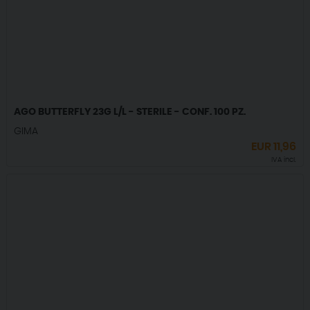
AGO BUTTERFLY 23G L/L - STERILE - CONF. 100 PZ.
GIMA
EUR
11,96
IVA incl.