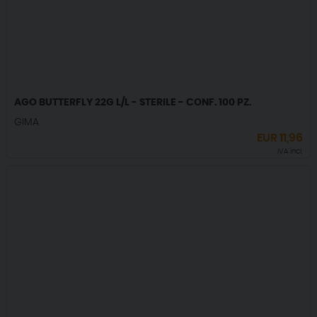
AGO BUTTERFLY 22G L/L - STERILE - CONF. 100 PZ.
GIMA
EUR
11,96
IVA incl.