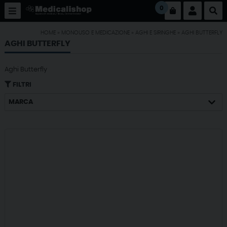
0
HOME
»
MONOUSO E MEDICAZIONE
»
AGHI E SIRINGHE
»
AGHI BUTTERFLY
AGHI BUTTERFLY
Aghi Butterfly
FILTRI
MARCA