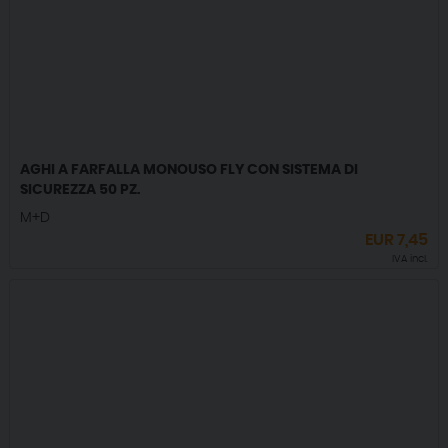
AGHI A FARFALLA MONOUSO FLY CON SISTEMA DI
SICUREZZA 50 PZ.
M+D
EUR
7,45
IVA incl.