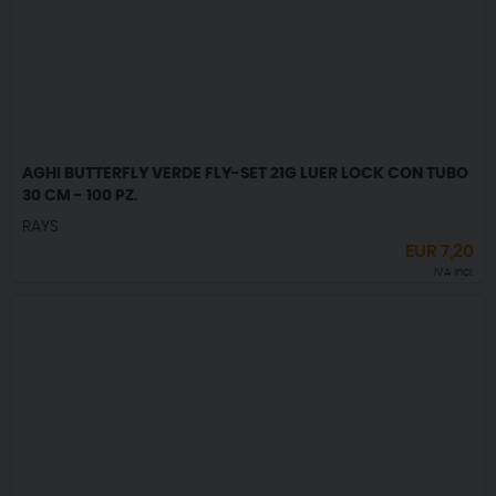
AGHI BUTTERFLY VERDE FLY-SET 21G LUER LOCK CON TUBO
30 CM - 100 PZ.
RAYS
EUR
7,20
IVA incl.