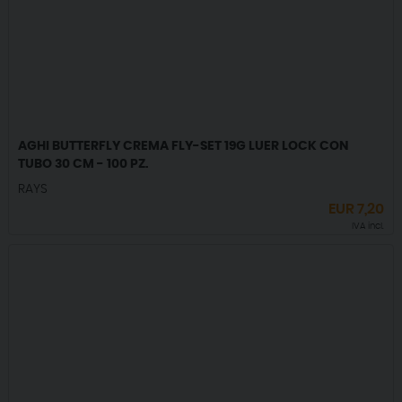
AGHI BUTTERFLY CREMA FLY-SET 19G LUER LOCK CON
TUBO 30 CM - 100 PZ.
RAYS
EUR
7,20
IVA incl.