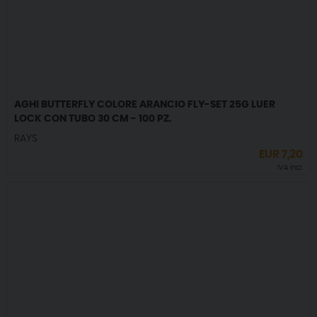
AGHI BUTTERFLY COLORE ARANCIO FLY-SET 25G LUER
LOCK CON TUBO 30 CM - 100 PZ.
RAYS
EUR
7,20
IVA incl.