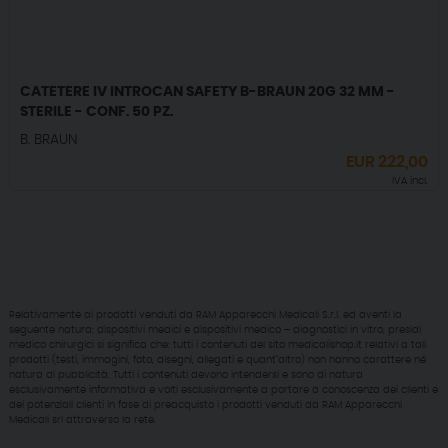
CATETERE IV INTROCAN SAFETY B-BRAUN 20G 32 MM -
STERILE - CONF. 50 PZ.
B. BRAUN
EUR
222,00
IVA incl.
Relativamente ai prodotti venduti da RAM Apparecchi Medicali S.r.l. ed aventi la
seguente natura: dispositivi medici e dispositivi medico – diagnostici in vitro, presidi
medico chirurgici si significa che: tutti i contenuti del sito medicalishop.it relativi a tali
prodotti (testi, immagini, foto, disegni, allegati e quant’altro) non hanno carattere né
natura di pubblicità. Tutti i contenuti devono intendersi e sono di natura
esclusivamente informativa e volti esclusivamente a portare a conoscenza dei clienti e
dei potenziali clienti in fase di preacquisto i prodotti venduti da RAM Apparecchi
Medicali srl attraverso la rete.