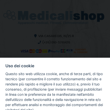
VIA CASAREGIS, 19/25 R
(+39) 010-5761476
Uso dei cookie
INFO SULL'AZIENDA
HOME
Questo sito web utilizza cookie, anche di terze parti, di tipo
CHI SIAMO
tecnico (per consentire il corretto funzionamento del sito e
NOTIZIE
rendere più rapido e migliore il suo utilizzo) e, previo il tuo
CONTATTI
consenso, di profilazione (per inviare messaggi pubblicitari
in linea con le preferenze da te manifestate nell’ambito
dell’utilizzo delle funzionalità e della navigazione in rete e/o
per effettuare analisi e monitoraggio dei comportamenti dei
GUIDA AGLI ACQUISTI
visitatori del sito).