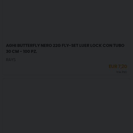
AGHI BUTTERFLY NERO 22G FLY-SET LUER LOCK CON TUBO
30 CM - 100 PZ.
RAYS
EUR
7,20
IVA incl.