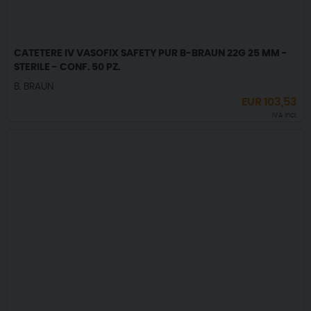
CATETERE IV VASOFIX SAFETY PUR B-BRAUN 22G 25 MM -
STERILE - CONF. 50 PZ.
B. BRAUN
EUR
103,53
IVA incl.