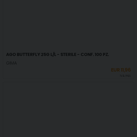
AGO BUTTERFLY 25G L/L - STERILE - CONF. 100 PZ.
GIMA
EUR
11,96
IVA incl.