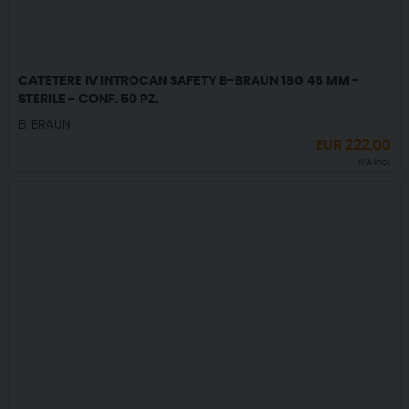
CATETERE IV INTROCAN SAFETY B-BRAUN 18G 45 MM -
STERILE - CONF. 50 PZ.
B. BRAUN
EUR
222,00
IVA incl.