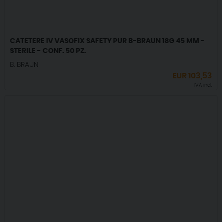
CATETERE IV VASOFIX SAFETY PUR B-BRAUN 18G 45 MM -
STERILE - CONF. 50 PZ.
B. BRAUN
EUR
103,53
IVA incl.