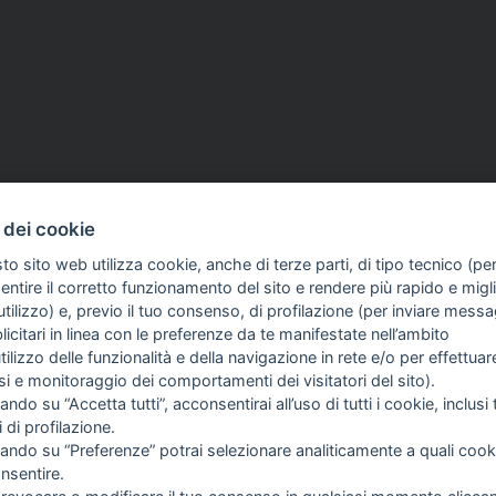
 dei cookie
to sito web utilizza cookie, anche di terze parti, di tipo tecnico (pe
d aventi la seguente natura: dispositivi medici e dispositivi medico – diagnostici in vitro, pre
ntire il corretto funzionamento del sito e rendere più rapido e miglio
egni, allegati e quant’altro) non hanno carattere né natura di pubblicità. Tutti i contenuti de
tilizzo) e, previo il tuo consenso, di profilazione (per inviare messa
clienti in fase di preacquisto i prodotti venduti da RAM Apparecchi Medicali srl attraverso l
icitari in linea con le preferenze da te manifestate nell’ambito
utilizzo delle funzionalità e della navigazione in rete e/o per effettuar
isi e monitoraggio dei comportamenti dei visitatori del sito).
FO SULL'AZIENDA
GUIDA AGLI ACQUISTI
ando su “Accetta tutti”, acconsentirai all’uso di tutti i cookie, inclusi t
OME
PROCEDURA DI ACQUISTO
i di profilazione.
I SIAMO
PAGAMENTI
cando su “Preferenze” potrai selezionare analiticamente a quali cook
TIZIE
DIRITTO DI RECESSO
nsentire.
NTATTI
SPEDIZIONI E COSTI