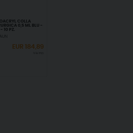
TOACRYL COLLA
URGICA 0,5 ML BLU -
- 10 PZ.
RAUN
EUR
184,89
IVA incl.