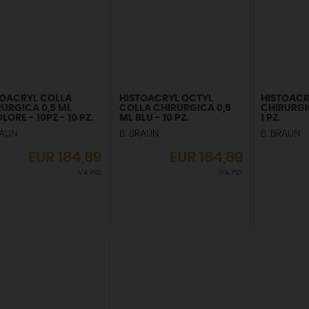
TOACRYL COLLA
HISTOACRYL OCTYL
HISTOACR
URGICA 0,5 ML
COLLA CHIRURGICA 0,5
CHIRURGIC
LORE - 10PZ - 10 PZ.
ML BLU - 10 PZ.
1 PZ.
RAUN
B. BRAUN
B. BRAUN
EUR
184,89
EUR
184,89
IVA incl.
IVA incl.