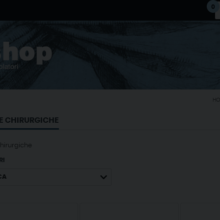
0
HO
E CHIRURGICHE
chirurgiche
RI
CA