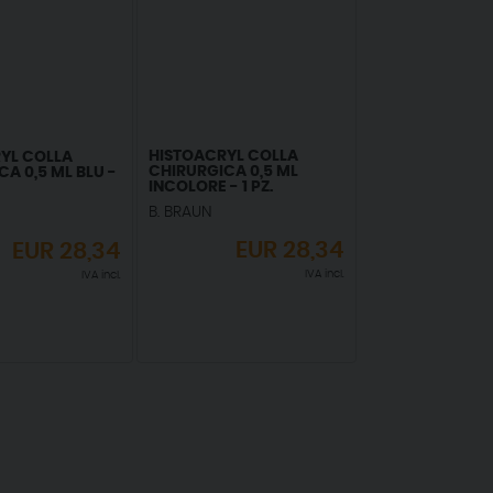
HISTOACRYL COLLA
YL COLLA
CHIRURGICA 0,5 ML
A 0,5 ML BLU -
INCOLORE - 1 PZ.
B. BRAUN
EUR
28,34
EUR
28,34
IVA incl.
IVA incl.