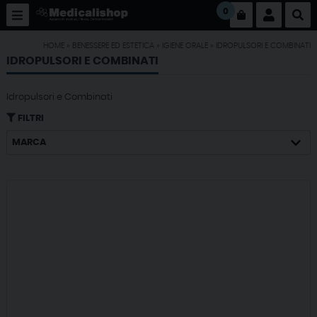
0
HOME
»
BENESSERE ED ESTETICA
»
IGIENE ORALE
»
IDROPULSORI E COMBINATI
IDROPULSORI E COMBINATI
Idropulsori e Combinati
FILTRI
MARCA