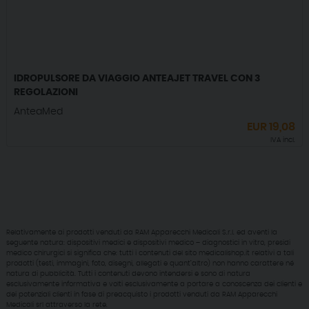
IDROPULSORE DA VIAGGIO ANTEAJET TRAVEL CON 3
REGOLAZIONI
AnteaMed
EUR
19,08
IVA incl.
Relativamente ai prodotti venduti da RAM Apparecchi Medicali S.r.l. ed aventi la
seguente natura: dispositivi medici e dispositivi medico – diagnostici in vitro, presidi
medico chirurgici si significa che: tutti i contenuti del sito medicalishop.it relativi a tali
prodotti (testi, immagini, foto, disegni, allegati e quant’altro) non hanno carattere né
natura di pubblicità. Tutti i contenuti devono intendersi e sono di natura
esclusivamente informativa e volti esclusivamente a portare a conoscenza dei clienti e
dei potenziali clienti in fase di preacquisto i prodotti venduti da RAM Apparecchi
Medicali srl attraverso la rete.