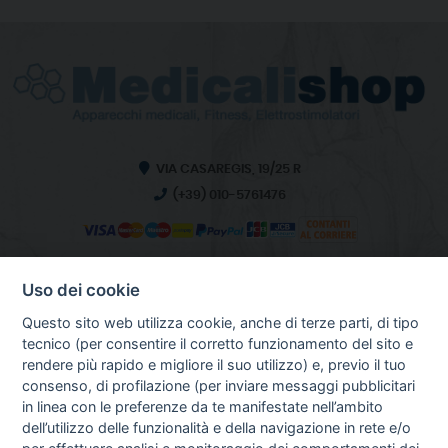
VIA CASAREGIS, 19/25 R
(+39) 010-5761476
Uso dei cookie
INFO SULL'AZIENDA
HOME
Questo sito web utilizza cookie, anche di terze parti, di tipo
CHI SIAMO
tecnico (per consentire il corretto funzionamento del sito e
NOTIZIE
rendere più rapido e migliore il suo utilizzo) e, previo il tuo
CONTATTI
consenso, di profilazione (per inviare messaggi pubblicitari
in linea con le preferenze da te manifestate nell’ambito
dell’utilizzo delle funzionalità e della navigazione in rete e/o