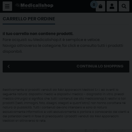
0
CARRELLO PER ORDINE
Il tuo carrello non contiene prodotti.
Fare acquisti su Medicalishop.it è semplice e veloce.
Naviga attraverso le categorie, fai click e consulta tutti i prodotti
disponibili.
CONTINUA LO SHOPPING
Relativamente ai prodotti venduti da RAM Apparecchi Medicali S.r.l. ed aventi la
seguente natura: dispositivi medici e dispositivi medico – diagnostici in vitro, presidi
medico chirurgici si significa che: tutti i contenuti del sito medicalishop.it relativi a tali
prodotti (testi, immagini, foto, disegni, allegati e quant’altro) non hanno carattere né
natura di pubblicità. Tutti i contenuti devono intendersi e sono di natura
esclusivamente informativa e volti esclusivamente a portare a conoscenza dei clienti e
dei potenziali clienti in fase di preacquisto i prodotti venduti da RAM Apparecchi
Medicali srl attraverso la rete.