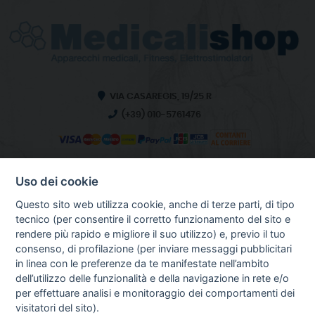
VIA CASAREGIS, 19/25 R
(+39) 010-5761476
Uso dei cookie
INFO SULL'AZIENDA
HOME
Questo sito web utilizza cookie, anche di terze parti, di tipo
CHI SIAMO
tecnico (per consentire il corretto funzionamento del sito e
NOTIZIE
rendere più rapido e migliore il suo utilizzo) e, previo il tuo
CONTATTI
consenso, di profilazione (per inviare messaggi pubblicitari
in linea con le preferenze da te manifestate nell’ambito
dell’utilizzo delle funzionalità e della navigazione in rete e/o
per effettuare analisi e monitoraggio dei comportamenti dei
GUIDA AGLI ACQUISTI
visitatori del sito).
PROCEDURA DI ACQUISTO