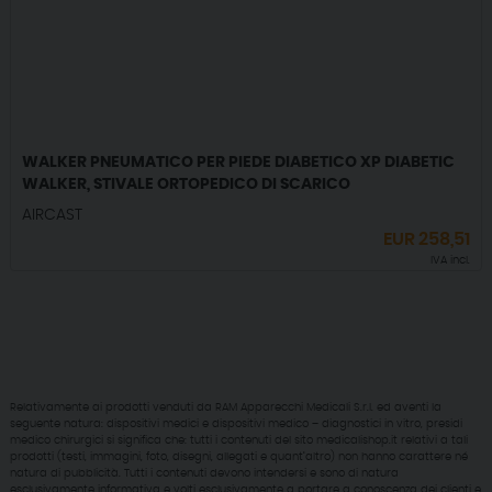
WALKER PNEUMATICO PER PIEDE DIABETICO XP DIABETIC
WALKER, STIVALE ORTOPEDICO DI SCARICO
AIRCAST
EUR
258,51
IVA incl.
Relativamente ai prodotti venduti da RAM Apparecchi Medicali S.r.l. ed aventi la
seguente natura: dispositivi medici e dispositivi medico – diagnostici in vitro, presidi
medico chirurgici si significa che: tutti i contenuti del sito medicalishop.it relativi a tali
prodotti (testi, immagini, foto, disegni, allegati e quant’altro) non hanno carattere né
natura di pubblicità. Tutti i contenuti devono intendersi e sono di natura
esclusivamente informativa e volti esclusivamente a portare a conoscenza dei clienti e