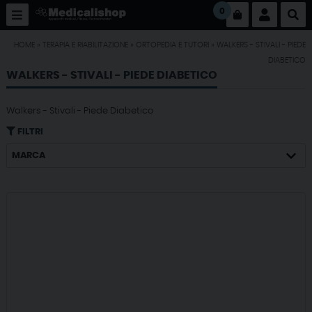
0
HOME
»
TERAPIA E RIABILITAZIONE
»
ORTOPEDIA E TUTORI
»
WALKERS - STIVALI - PIEDE
DIABETICO
WALKERS - STIVALI - PIEDE DIABETICO
Walkers - Stivali - Piede Diabetico
FILTRI
MARCA