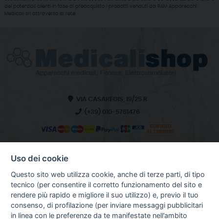
dei potenziali clienti in fase di preacquisto i prodotti venduti da RAM Apparecchi
Medicali srl attraverso la rete.
VIA CASAREGIS, 19/25 R
(+39) 010-5761476
Uso dei cookie
INFO SULL'AZIENDA
HOME
Questo sito web utilizza cookie, anche di terze parti, di tipo
CHI SIAMO
tecnico (per consentire il corretto funzionamento del sito e
NOTIZIE
rendere più rapido e migliore il suo utilizzo) e, previo il tuo
CONTATTI
consenso, di profilazione (per inviare messaggi pubblicitari
in linea con le preferenze da te manifestate nell’ambito