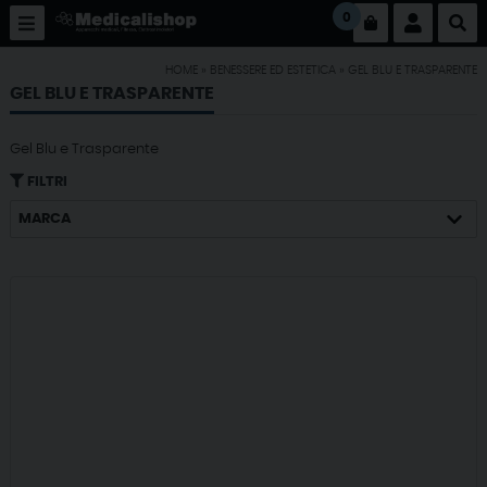
0
HOME
»
BENESSERE ED ESTETICA
»
GEL BLU E TRASPARENTE
GEL BLU E TRASPARENTE
Gel Blu e Trasparente
FILTRI
MARCA