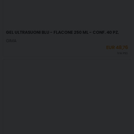
GEL ULTRASUONI BLU - FLACONE 250 ML - CONF. 40 PZ.
GIMA
EUR
48,76
IVA incl.