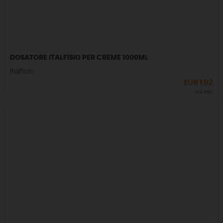
DOSATORE ITALFISIO PER CREME 1000ML
Italfisio
EUR
1,92
IVA incl.