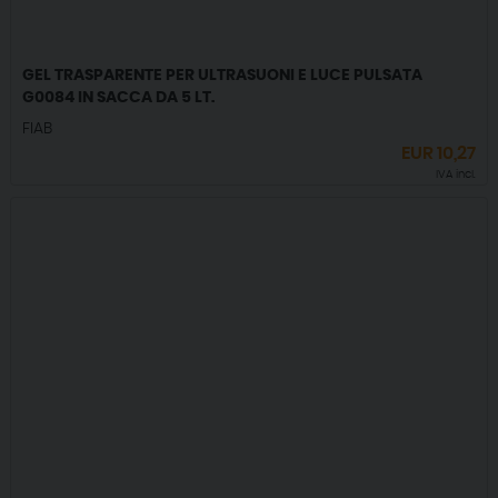
GEL TRASPARENTE PER ULTRASUONI E LUCE PULSATA
G0084 IN SACCA DA 5 LT.
FIAB
EUR
10,27
IVA incl.