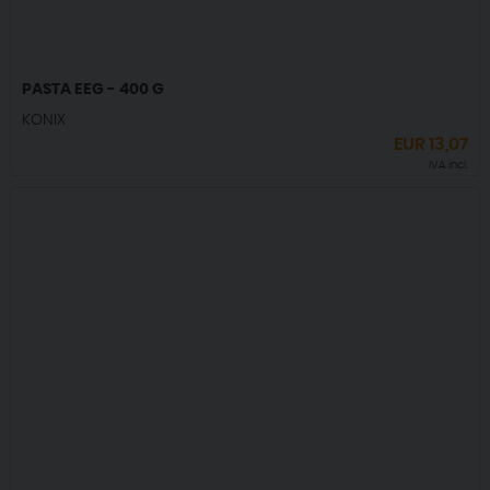
PASTA EEG - 400 G
KONIX
EUR
13,07
IVA incl.