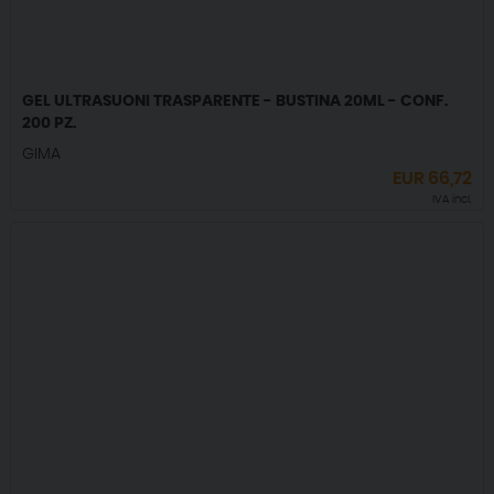
GEL ULTRASUONI TRASPARENTE - BUSTINA 20ML - CONF.
200 PZ.
GIMA
EUR
66,72
IVA incl.