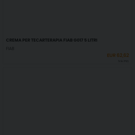
CREMA PER TECARTERAPIA FIAB G017 5 LITRI
FIAB
EUR
62,62
IVA incl.