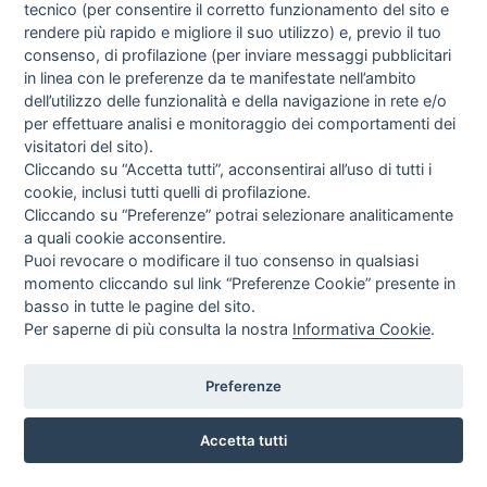
tecnico (per consentire il corretto funzionamento del sito e
rendere più rapido e migliore il suo utilizzo) e, previo il tuo
consenso, di profilazione (per inviare messaggi pubblicitari
GEL BLU PER ULTRASUONI G007 - BOTTIGLIA DA 1 LT.
in linea con le preferenze da te manifestate nell’ambito
FIAB
dell’utilizzo delle funzionalità e della navigazione in rete e/o
EUR
2,44
per effettuare analisi e monitoraggio dei comportamenti dei
IVA incl.
visitatori del sito).
Cliccando su “Accetta tutti”, acconsentirai all’uso di tutti i
cookie, inclusi tutti quelli di profilazione.
Cliccando su “Preferenze” potrai selezionare analiticamente
a quali cookie acconsentire.
Puoi revocare o modificare il tuo consenso in qualsiasi
momento cliccando sul link “Preferenze Cookie” presente in
basso in tutte le pagine del sito.
Per saperne di più consulta la nostra
Informativa Cookie
.
Preferenze
Accetta tutti