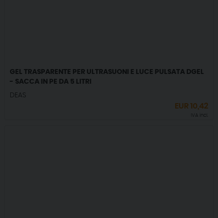
GEL TRASPARENTE PER ULTRASUONI E LUCE PULSATA DGEL
- SACCA IN PE DA 5 LITRI
DEAS
EUR
10,42
IVA incl.