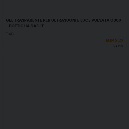
GEL TRASPARENTE PER ULTRASUONI E LUCE PULSATA G009
- BOTTIGLIA DA 1 LT.
FIAB
EUR
2,27
IVA incl.