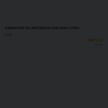
CREMA PER TECARTERAPIA FIAB G016 1 LITRO
FIAB
EUR
11,33
IVA incl.