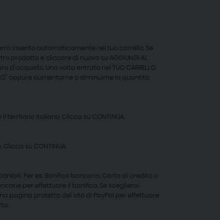
verrà inserito automaticamente nel tuo carrello. Se
altro prodotto e cliccare di nuovo su AGGIUNGI AL
edura d'acquisto. Una volta entrato nel TUO CARRELLO
LLO" oppure aumentarne o diminuirne la quantità
l territorio italiano. Clicca su CONTINUA.
re. Clicca su CONTINUA.
onibili. Per es: Bonifico bancario, Carta di credito o
ncarie per effettuare il bonifico. Se sceglierai
a pagina protetta del sito di PayPal per effettuare
rta.