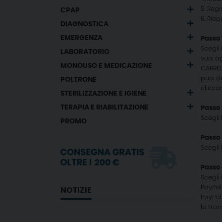
5. Reg
CPAP
6. Rie
DIAGNOSTICA
EMERGENZA
Passo 
Scegli
LABORATORIO
vuoi a
MONOUSO E MEDICAZIONE
CARREL
puoi d
POLTRONE
clicca
STERILIZZAZIONE E IGIENE
TERAPIA E RIABILITAZIONE
Passo 
Scegli 
PROMO
Passo 
Scegli 
Passo
Scegli 
PayPal.
NOTIZIE
PayPal
la tran