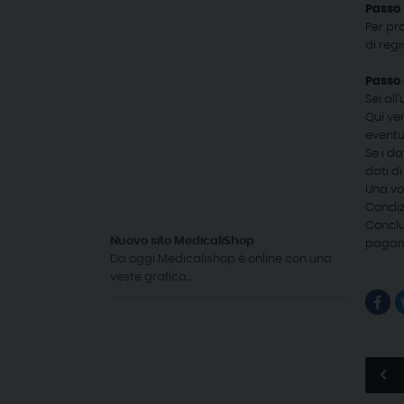
Passo 
Per pro
di regi
Passo 
Sei all
Qui ven
eventua
Se i da
dati di
Una vol
Condiz
Conclu
Nuovo sito MedicaliShop
pagamen
Da oggi Medicalishop è online con una
veste grafica...