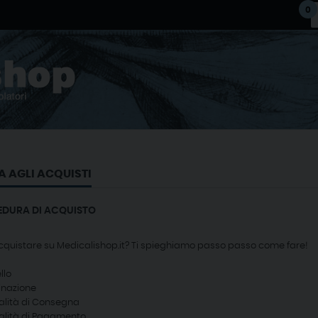
0
A AGLI ACQUISTI
DURA DI ACQUISTO
cquistare su Medicalishop.it? Ti spieghiamo passo passo come fare!
llo
tinazione
alità di Consegna
alità di Pagamento