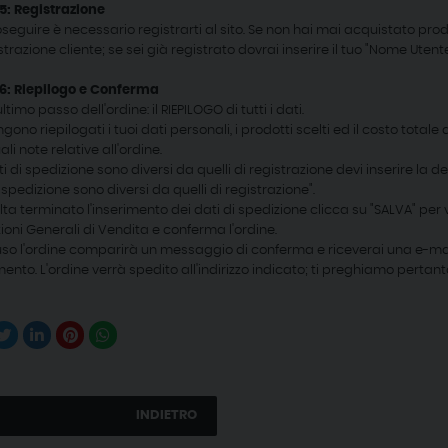
5: Registrazione
seguire è necessario registrarti al sito. Se non hai mai acquistato prodot
strazione cliente; se sei già registrato dovrai inserire il tuo "Nome Uten
6: Riepilogo e Conferma
'ultimo passo dell'ordine: il RIEPILOGO di tutti i dati.
gono riepilogati i tuoi dati personali, i prodotti scelti ed il costo total
li note relative all'ordine.
ti di spedizione sono diversi da quelli di registrazione devi inserire la de
 spedizione sono diversi da quelli di registrazione".
ta terminato l'inserimento dei dati di spedizione clicca su "SALVA" per vis
ioni Generali di Vendita e conferma l'ordine.
so l'ordine comparirà un messaggio di conferma e riceverai una e-mail c
to. L'ordine verrà spedito all'indirizzo indicato; ti preghiamo pertanto d
INDIETRO