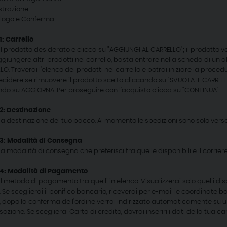
istrazione
pilogo e Conferma
1: Carrello
 il prodotto desiderato e clicca su "AGGIUNGI AL CARRELLO"; il prodotto 
ggiungere altri prodotti nel carrello, basta entrare nella scheda di un 
LO. Troverai l'elenco dei prodotti nel carrello e potrai iniziare la proc
ecidere se rimuovere il prodotto scelto cliccando su "SVUOTA IL CARRE
ndo su AGGIORNA. Per proseguire con l'acquisto clicca su "CONTINUA".
2: Destinazione
la destinazione del tuo pacco. Al momento le spedizioni sono solo verso i
3: Modalità di Consegna
la modalità di consegna che preferisci tra quelle disponibili e il corrie
 4: Modalità di Pagamento
il metodo di pagamento tra quelli in elenco. Visualizzerai solo quelli disp
 Se sceglierai il bonifico bancario, riceverai per e-mail le coordinate ba
, dopo la conferma dell'ordine verrai indirizzato automaticamente su un
sazione. Se sceglierai Carta di credito, dovrai inseriri i dati della tua ca