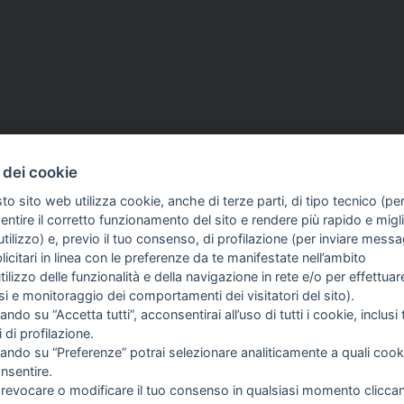
 dei cookie
to sito web utilizza cookie, anche di terze parti, di tipo tecnico (pe
d aventi la seguente natura: dispositivi medici e dispositivi medico – diagnostici in vitro, pre
ntire il corretto funzionamento del sito e rendere più rapido e miglio
egni, allegati e quant’altro) non hanno carattere né natura di pubblicità. Tutti i contenuti de
tilizzo) e, previo il tuo consenso, di profilazione (per inviare messa
clienti in fase di preacquisto i prodotti venduti da RAM Apparecchi Medicali srl attraverso l
icitari in linea con le preferenze da te manifestate nell’ambito
utilizzo delle funzionalità e della navigazione in rete e/o per effettuar
isi e monitoraggio dei comportamenti dei visitatori del sito).
FO SULL'AZIENDA
GUIDA AGLI ACQUISTI
ando su “Accetta tutti”, acconsentirai all’uso di tutti i cookie, inclusi t
OME
PROCEDURA DI ACQUISTO
i di profilazione.
I SIAMO
PAGAMENTI
cando su “Preferenze” potrai selezionare analiticamente a quali cook
TIZIE
DIRITTO DI RECESSO
nsentire.
NTATTI
SPEDIZIONI E COSTI
 revocare o modificare il tuo consenso in qualsiasi momento clicca
GESTIONE RESI