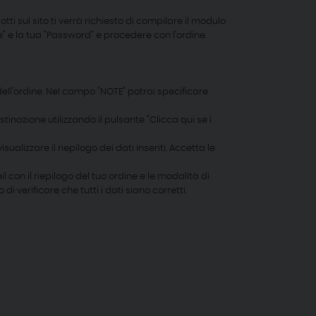
ti sul sito ti verrà richiesto di compilare il modulo
te" e la tua "Password" e procedere con l'ordine.
e dell'ordine. Nel campo "NOTE" potrai specificare
stinazione utilizzando il pulsante "Clicca qui se i
ualizzare il riepilogo dei dati inseriti. Accetta le
on il riepilogo del tuo ordine e le modalità di
i verificare che tutti i dati siano corretti.