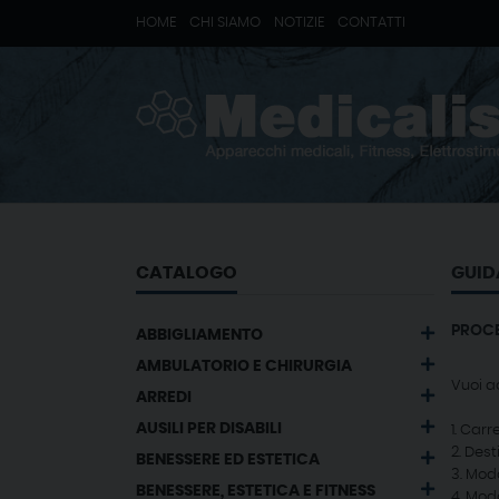
HOME
CHI SIAMO
NOTIZIE
CONTATTI
CATALOGO
GUID
PROCE
ABBIGLIAMENTO
AMBULATORIO E CHIRURGIA
Vuoi a
ARREDI
AUSILI PER DISABILI
1. Carre
2. Des
BENESSERE ED ESTETICA
3. Mod
BENESSERE, ESTETICA E FITNESS
4. Mod