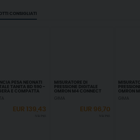
TTI CONSIGLIATI
NCIA PESA NEONATI
MISURATORE DI
MISURATO
TALE TANITA BD 590 -
PRESSIONE DIGITALE
PRESSIONE
GERA E COMPATTA
OMRON M4 CONNECT
OMRON M2
AFIB HEM-7196T1-FLE - 1
LE)
TA
GIMA
GIMA
PZ.
EUR
139,43
EUR
96,70
IVA incl.
IVA incl.