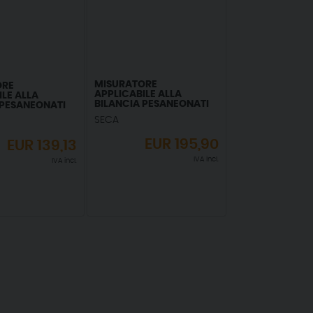
MISURATORE
ORE
APPLICABILE ALLA
ILE ALLA
BILANCIA PESANEONATI
 PESANEONATI
SECA 336
SECA
EUR
195,90
EUR
139,13
IVA incl.
IVA incl.