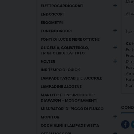
Manu
ELETTROCARDIOGRAFI
Alte
ENDOSCOPI
ERGOMETRI
FONENDOSCOPI
1 pz.
FONTI DI LUCE E FIBRE OTTICHE
Car
GLICEMIA, COLESTEROLO,
Port
TRIGLICERIDI, LATTATO
Prec
HOLTER
Dim
Peso
INR TEMPO DI QUICK
Alim
LAMPADE TASCABILI E LUCCIOLE
Fun
Non 
LAMPADINE ALOGENE
MARTELLETTI NEUROLOGICI -
DIAPASON - MONOFILAMENTI
CONDI
MISURATORI DI PICCO DI FLUSSO
MONITOR
OCCHIALINI E LAMPADE VISITA