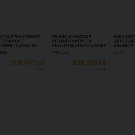
ANCIA PESANEONATI
BILANCIA DIGITALE
MISURAT
FESSIONALE
PESANEONATI CON
APPLICAB
TTRONICA BABY 02
PIATTO PIEGHEVOLE BABY
BILANCIA
630
SECA 717
DER
WUNDER
SECA
EUR
467,09
EUR
208,68
IVA incl.
IVA incl.