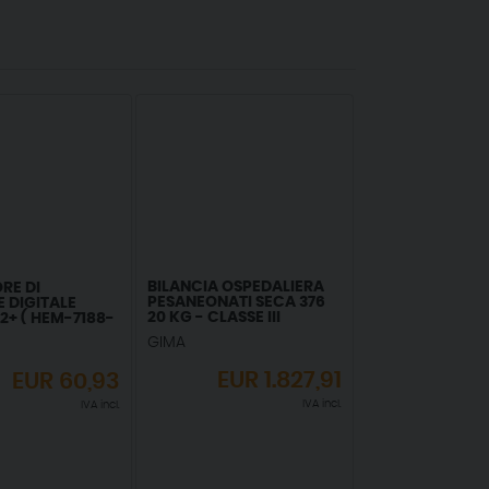
BILANCIA OSPEDALIERA
RE DI
PESANEONATI SECA 376
 DIGITALE
20 KG - CLASSE III
+ ( HEM-7188-
GIMA
EUR
1.827,91
EUR
60,93
IVA incl.
IVA incl.