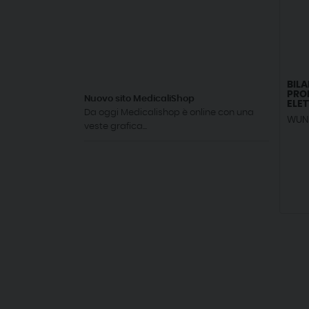
BIL
PRO
Nuovo sito MedicaliShop
ELE
Da oggi Medicalishop è online con una
WUN
veste grafica...