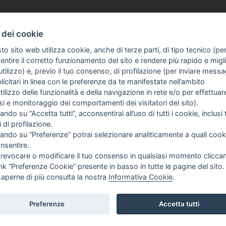
 dei cookie
to sito web utilizza cookie, anche di terze parti, di tipo tecnico (pe
d aventi la seguente natura: dispositivi medici e dispositivi medico – diagnostici in vitro, pre
ntire il corretto funzionamento del sito e rendere più rapido e miglio
egni, allegati e quant’altro) non hanno carattere né natura di pubblicità. Tutti i contenuti de
tilizzo) e, previo il tuo consenso, di profilazione (per inviare messa
clienti in fase di preacquisto i prodotti venduti da RAM Apparecchi Medicali srl attraverso l
icitari in linea con le preferenze da te manifestate nell’ambito
utilizzo delle funzionalità e della navigazione in rete e/o per effettuar
isi e monitoraggio dei comportamenti dei visitatori del sito).
FO SULL'AZIENDA
GUIDA AGLI ACQUISTI
ando su “Accetta tutti”, acconsentirai all’uso di tutti i cookie, inclusi t
OME
PROCEDURA DI ACQUISTO
i di profilazione.
I SIAMO
PAGAMENTI
cando su “Preferenze” potrai selezionare analiticamente a quali cook
TIZIE
DIRITTO DI RECESSO
nsentire.
NTATTI
SPEDIZIONI E COSTI
 revocare o modificare il tuo consenso in qualsiasi momento clicca
GESTIONE RESI
ink “Preferenze Cookie” presente in basso in tutte le pagine del sito.
saperne di più consulta la nostra
Informativa Cookie
.
Preferenze
Accetta tutti
T |
PRIVACY
|
COOKIE POLICY
|
PREFERENZE COOKIE
|
CREDITS
|
TOP