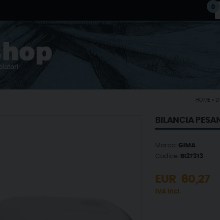
0
HOME
»
D
BILANCIA PESA
Marca:
GIMA
Codice:
BI27313
EUR
60,27
IVA incl.