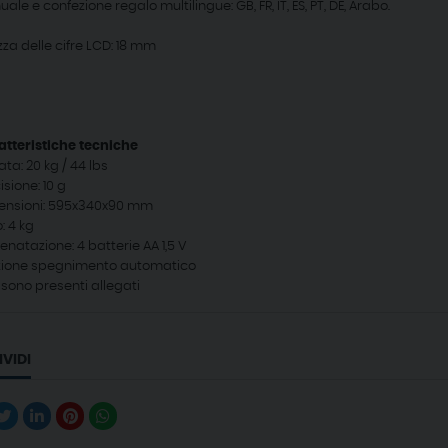
ale e confezione regalo multilingue: GB, FR, IT, ES, PT, DE, Arabo.
zza delle cifre LCD: 18 mm
atteristiche tecniche
ata: 20 kg / 44 lbs
isione: 10 g
ensioni: 595x340x90 mm
: 4 kg
enatazione: 4 batterie AA 1,5 V
zione spegnimento automatico
sono presenti allegati
VIDI