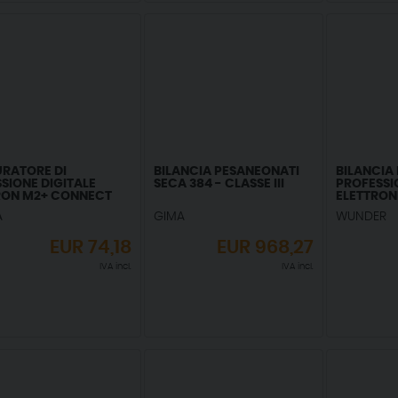
URATORE DI
BILANCIA PESANEONATI
BILANCIA
SIONE DIGITALE
SECA 384 - CLASSE III
PROFESSI
ON M2+ CONNECT
ELETTRON
7188T1-LE - 1 PZ.
A
GIMA
WUNDER
EUR
74,18
EUR
968,27
IVA incl.
IVA incl.