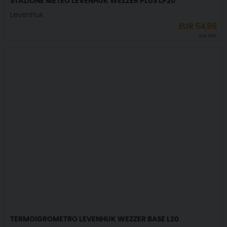
STAZIONE METEO LEVENHUK WEZZER PLUS LP20
Levenhuk
EUR
54,96
IVA incl.
TERMOIGROMETRO LEVENHUK WEZZER BASE L20