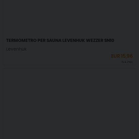
TERMOMETRO PER SAUNA LEVENHUK WEZZER SN10
Levenhuk
EUR
15,96
IVA incl.