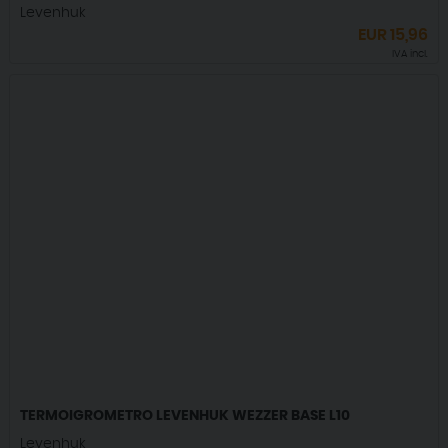
Levenhuk
EUR
15,96
IVA incl.
TERMOIGROMETRO LEVENHUK WEZZER BASE L10
Levenhuk