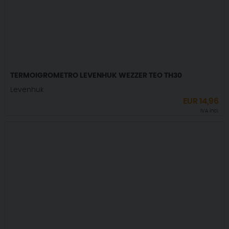
TERMOIGROMETRO LEVENHUK WEZZER TEO TH30
Levenhuk
EUR
14,96
IVA incl.