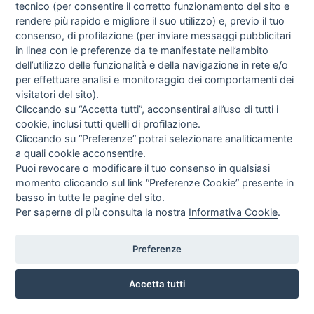
tecnico (per consentire il corretto funzionamento del sito e
rendere più rapido e migliore il suo utilizzo) e, previo il tuo
consenso, di profilazione (per inviare messaggi pubblicitari
in linea con le preferenze da te manifestate nell’ambito
dell’utilizzo delle funzionalità e della navigazione in rete e/o
per effettuare analisi e monitoraggio dei comportamenti dei
visitatori del sito).
Cliccando su “Accetta tutti”, acconsentirai all’uso di tutti i
TERMOMETRO DA CUCINA LEVENHUK WEZZER COOK MT60
cookie, inclusi tutti quelli di profilazione.
Cliccando su “Preferenze” potrai selezionare analiticamente
Levenhuk
a quali cookie acconsentire.
EUR
15,96
Puoi revocare o modificare il tuo consenso in qualsiasi
IVA incl.
momento cliccando sul link “Preferenze Cookie” presente in
basso in tutte le pagine del sito.
Per saperne di più consulta la nostra
Informativa Cookie
.
Preferenze
Accetta tutti