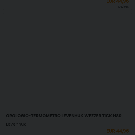
EUR
44,96
IVA incl.
OROLOGIO-TERMOMETRO LEVENHUK WEZZER TICK H80
Levenhuk
EUR
44,96