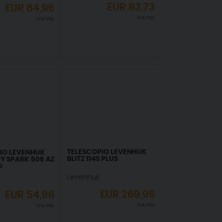
EUR
83,73
EUR
84,96
IVA incl.
IVA incl.
TELESCOPIO LEVENHUK
IO LEVENHUK
BLITZ 114S PLUS
Y SPARK 506 AZ
O
Levenhuk
EUR
269,96
EUR
54,96
IVA incl.
IVA incl.