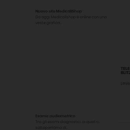
Nuovo sito MedicaliShop
Da oggi Medicalishop è online con una
veste grafica...
TEL
BLIT
Lev
Esame audiometrico
Tra gli esami diagnostici ai quali ci
sottoponiamo di...