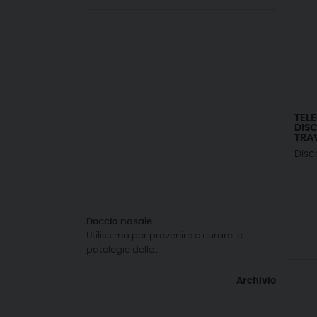
TEL
DIS
TRAV
Disc
Doccia nasale
Utilissima per prevenire e curare le
patologie delle...
Archivio