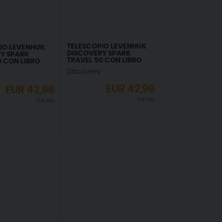
TELESCOPIO LEVENHUK
IO LEVENHUK
DISCOVERY SPARK
Y SPARK
TRAVEL 50 CON LIBRO
0 CON LIBRO
Discovery
EUR
42,96
EUR
42,96
IVA incl.
IVA incl.