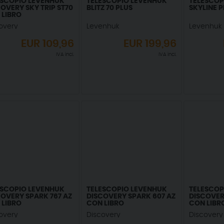
ESCOPIO LEVENHUK
TELESCOPIO LEVENHUK
TELESCOP
OVERY SKY TRIP ST70
BLITZ 70 PLUS
SKYLINE P
 LIBRO
overy
Levenhuk
Levenhuk
EUR
109,96
EUR
199,96
IVA incl.
IVA incl.
ESCOPIO LEVENHUK
TELESCOPIO LEVENHUK
TELESCOP
OVERY SPARK 767 AZ
DISCOVERY SPARK 607 AZ
DISCOVER
 LIBRO
CON LIBRO
CON LIBR
overy
Discovery
Discovery