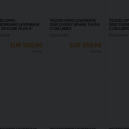
ESCOPIO
TELESCOPIO LEVENHUK
TELESCOP
SONIANO LEVENHUK
DISCOVERY SPARK 114 EQ
DISCOVER
SKYLINE PLUS 6”
CON LIBRO
CON LIBR
/1200)
enhuk
Discovery
Discovery
EUR
589,96
EUR
269,96
IVA incl.
IVA incl.