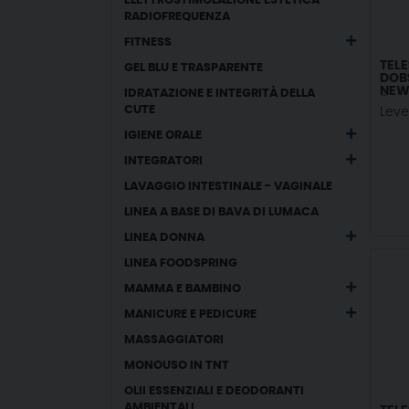
ELETTROSTIMOLAZIONE ESTETICA -
RADIOFREQUENZA
FITNESS
TEL
GEL BLU E TRASPARENTE
DOB
NEW 
IDRATAZIONE E INTEGRITÀ DELLA
(150
CUTE
Lev
IGIENE ORALE
INTEGRATORI
LAVAGGIO INTESTINALE - VAGINALE
LINEA A BASE DI BAVA DI LUMACA
LINEA DONNA
LINEA FOODSPRING
MAMMA E BAMBINO
MANICURE E PEDICURE
MASSAGGIATORI
MONOUSO IN TNT
OLII ESSENZIALI E DEODORANTI
AMBIENTALI