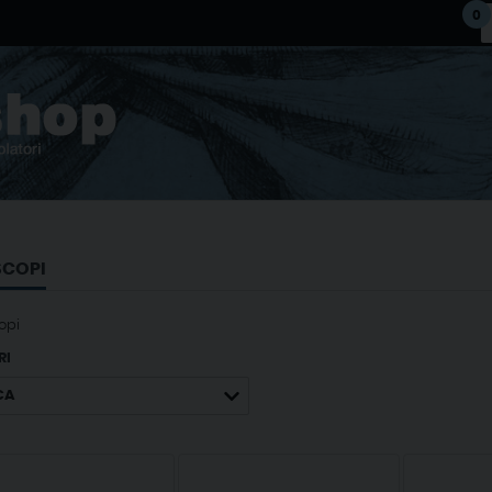
0
SCOPI
opi
RI
CA