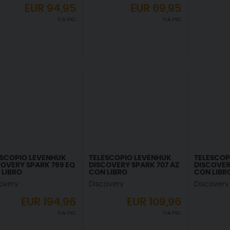
EUR
94,95
EUR
69,95
IVA incl.
IVA incl.
ESCOPIO LEVENHUK
TELESCOPIO LEVENHUK
TELESCOP
COVERY SPARK 769 EQ
DISCOVERY SPARK 707 AZ
DISCOVER
 LIBRO
CON LIBRO
CON LIBR
overy
Discovery
Discovery
EUR
194,96
EUR
109,96
IVA incl.
IVA incl.