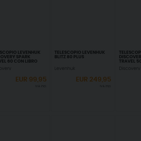
ESCOPIO LEVENHUK
TELESCOPIO LEVENHUK
TELESCOP
COVERY SPARK
BLITZ 80 PLUS
DISCOVER
EL 60 CON LIBRO
TRAVEL 5
overy
Levenhuk
Discovery
EUR
99,95
EUR
249,95
IVA incl.
IVA incl.