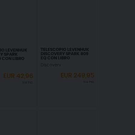
TELESCOPIO LEVENHUK
IO LEVENHUK
DISCOVERY SPARK 809
Y SPARK
EQ CON LIBRO
0 CON LIBRO
Discovery
EUR
249,95
EUR
42,96
IVA incl.
IVA incl.