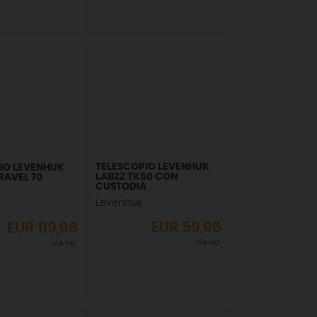
TELESCOPIO LEVENHUK
IO LEVENHUK
LABZZ TK50 CON
RAVEL 70
CUSTODIA
Levenhuk
EUR
59,96
EUR
119,96
IVA incl.
IVA incl.